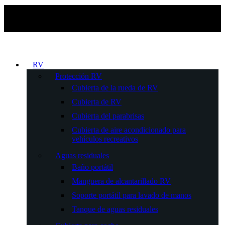
RV
Protección RV
Cubierta de la rueda de RV
Cubierta de RV
Cubierta del parabrisas
Cubierta de aire acondicionado para
vehículos recreativos
Aguas residuales
Baño portátil
Manguera de alcantarillado RV
Soporte portátil para lavado de manos
Tanque de aguas residuales