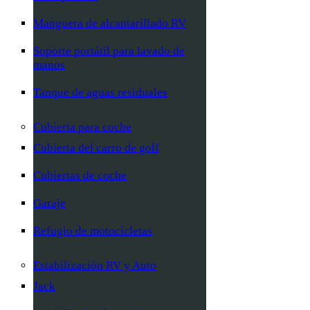
Manguera de alcantarillado RV
Soporte portátil para lavado de
manos
Tanque de aguas residuales
Cubierta para coche
Cubierta del carro de golf
Cubiertas de coche
Garaje
Refugio de motocicletas
Estabilización RV y Auto
Jack