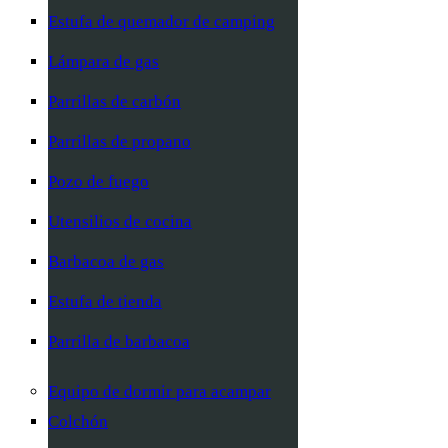
Estufa de quemador de camping
Lámpara de gas
Parrillas de carbón
Parrillas de propano
Pozo de fuego
Utensilios de cocina
Barbacoa de gas
Estufa de tienda
Parrilla de barbacoa
Equipo de dormir para acampar
Colchón