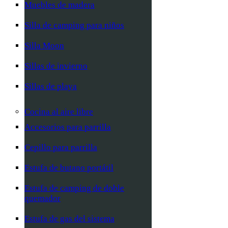
Muebles de madera
Silla de camping para niños
Silla Moon
Sillas de invierno
Sillas de playa
Cocina al aire libre
Accesorios para parrilla
Cepillo para parrilla
Estufa de butano portátil
Estufa de camping de doble
quemador
Estufa de gas del sistema