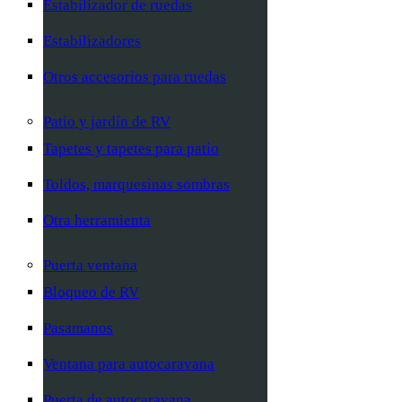
Estabilizador de ruedas
Estabilizadores
Otros accesorios para ruedas
Patio y jardín de RV
Tapetes y tapetes para patio
Toldos, marquesinas sombras
Otra herramienta
Puerta ventana
Bloqueo de RV
Pasamanos
Ventana para autocaravana
Puerta de autocaravana