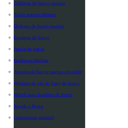
Cubierta de barco marino
Toldo marino Bimini
Defensa de barco marino
Escalera de barco
Ancla de barco
Barbacoa Marina
Asiento de barco marino plegable
Ventana de ojo de buey de barco
Mástil para bandera de barco
Kayak y Pesca
Cabrestante manual