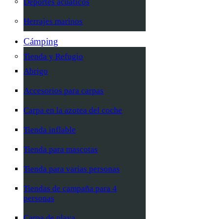
Deportes acuáticos
Herrajes marinos
Cámping
Tienda y Refugio
Abrigo
Accesorios para carpas
Carpa en la azotea del coche
Tienda inflable
Tienda para mascotas
Tienda para varias personas
Tiendas de campaña para 4
personas
Carpa de playa