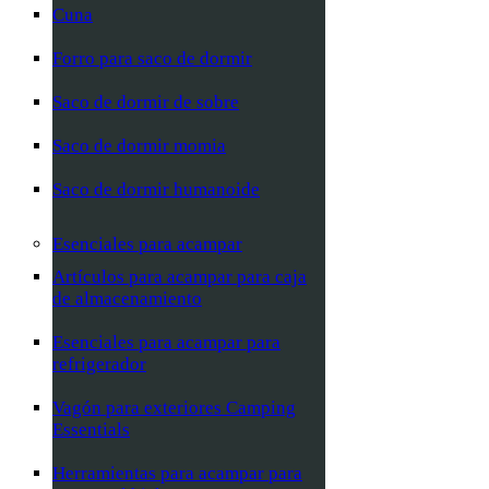
Cuna
Forro para saco de dormir
Saco de dormir de sobre
Saco de dormir momia
Saco de dormir humanoide
Esenciales para acampar
Artículos para acampar para caja
de almacenamiento
Esenciales para acampar para
refrigerador
Vagón para exteriores Camping
Essentials
Herramientas para acampar para