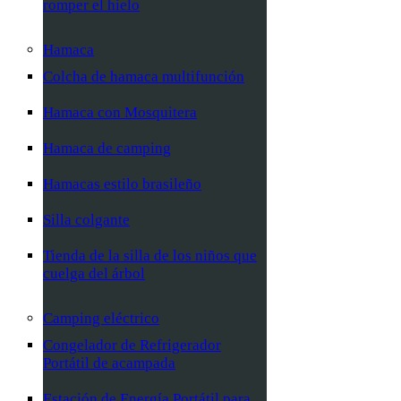
romper el hielo
Hamaca
Colcha de hamaca multifunción
Hamaca con Mosquitera
Hamaca de camping
Hamacas estilo brasileño
Silla colgante
Tienda de la silla de los niños que
cuelga del árbol
Camping eléctrico
Congelador de Refrigerador
Portátil de acampada
Estación de Energía Portátil para