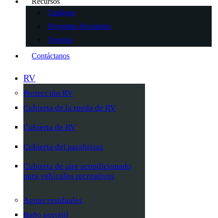
Recursos
Catálogo
Preguntas frecuentes
Noticias
Contáctanos
RV
Protección RV
Cubierta de la rueda de RV
Cubierta de RV
Cubierta del parabrisas
Cubierta de aire acondicionado
para vehículos recreativos
Aguas residuales
Baño portátil