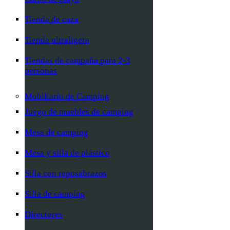
Tienda de caza
Tienda ultraligera
Tiendas de campaña para 2-3
personas
Mobiliario de Camping
Juego de muebles de camping
Mesa de camping
Mesa y silla de plástico
Silla con reposabrazos
Silla de camping
Directores