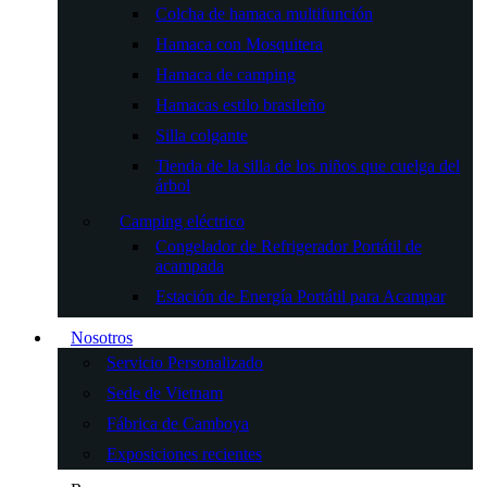
Colcha de hamaca multifunción
Hamaca con Mosquitera
Hamaca de camping
Hamacas estilo brasileño
Silla colgante
Tienda de la silla de los niños que cuelga del
árbol
Camping eléctrico
Congelador de Refrigerador Portátil de
acampada
Estación de Energía Portátil para Acampar
Nosotros
Servicio Personalizado
Sede de Vietnam
Fábrica de Camboya
Exposiciones recientes