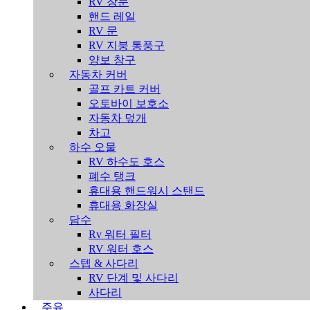
RV 창문
핸드 레일
RV 문
RV 지붕 통풍구
양보 창구
자동차 커버
골프 카트 커버
오토바이 보호소
자동차 덮개
차고
하수 오물
RV 하수도 호스
폐수 탱크
휴대용 핸드워시 스탠드
휴대용 화장실
담수
Rv 워터 필터
RV 워터 호스
스텝 & 사다리
RV 단계 및 사다리
사다리
주유