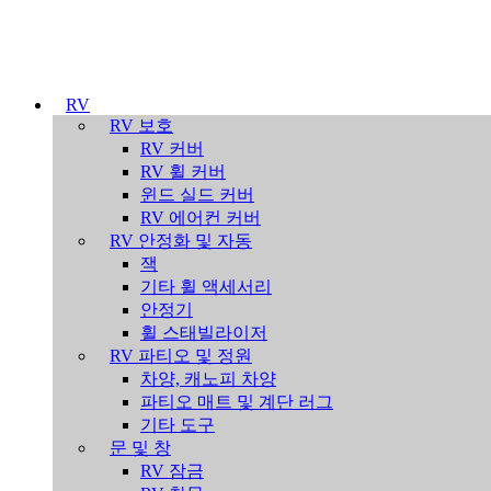
RV
RV 보호
RV 커버
RV 휠 커버
윈드 실드 커버
RV 에어컨 커버
RV 안정화 및 자동
잭
기타 휠 액세서리
안정기
휠 스태빌라이저
RV 파티오 및 정원
차양, 캐노피 차양
파티오 매트 및 계단 러그
기타 도구
문 및 창
RV 잠금