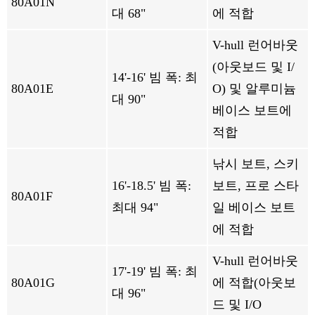
80A01N
대 68"
에 적합
V-hull 런어바웃
(아웃보드 및 I/
14'-16' 빔 폭: 최
80A01E
O) 및 알루미늄
대 90"
베이스 보트에
적합
낚시 보트, 스키
16'-18.5' 빔 폭:
보트, 프로 스타
80A01F
최대 94"
일 베이스 보트
에 적합
V-hull 런어바웃
17'-19' 빔 폭: 최
80A01G
에 적합(아웃보
대 96"
드 및 I/O