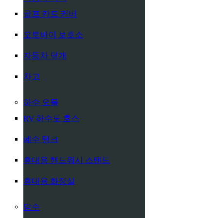
골프 카트 커버
오토바이 보호소
자동차 덮개
차고
하수 오물
RV 하수도 호스
폐수 탱크
휴대용 핸드워시 스탠드
휴대용 화장실
담수