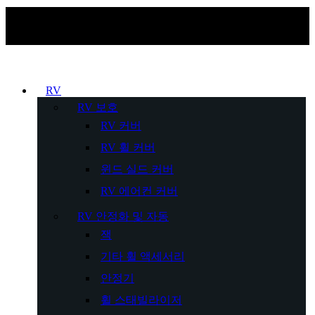
RV
RV 보호
RV 커버
RV 휠 커버
윈드 실드 커버
RV 에어컨 커버
RV 안정화 및 자동
잭
기타 휠 액세서리
안정기
휠 스태빌라이저