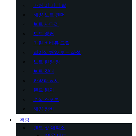
마린 비 미니 탑
해양 보트 펜더
보트 사다리
보트 앵커
마린 바베큐 그릴
접이식 해양 보트 좌석
보트 현창 창
보트 깃대
카약과 낚시
핸드 윈치
수상 스포츠
해양 장비
캠핑
텐트 및 대피소
4인용 텐트