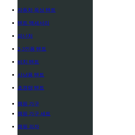
자동차 옥상 텐트
텐트 액세서리
피난처
2-3인용 텐트
비치 텐트
사냥용 텐트
초경량 텐트
캠핑 가구
캠핑 가구 세트
캠핑 의자