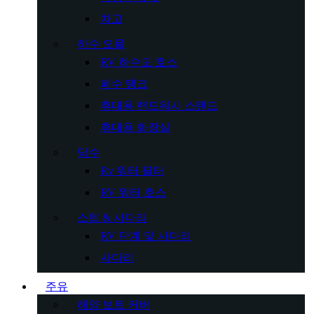
차고
하수 오물
RV 하수도 호스
폐수 탱크
휴대용 핸드워시 스탠드
휴대용 화장실
담수
Rv 워터 필터
RV 워터 호스
스텝 & 사다리
RV 단계 및 사다리
사다리
주유
해양 보트 커버