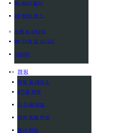
Rv 워터 필터
RV 워터 호스
스텝 & 사다리
RV 단계 및 사다리
사다리
캠핑
텐트 및 대피소
4인용 텐트
다 인용 텐트
애완 동물 텐트
풍선 텐트