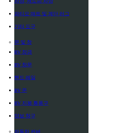
차양, 캐노피 차양
파티오 매트 및 계단 러그
기타 도구
문 및 창
RV 잠금
RV 창문
핸드 레일
RV 문
RV 지붕 통풍구
양보 창구
자동차 커버