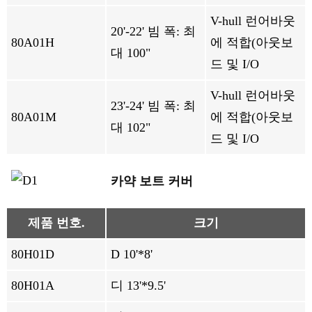
V-hull 런어바웃
20'-22' 빔 폭: 최
80A01H
에 적합(아웃보
대 100"
드 및 I/O
V-hull 런어바웃
23'-24' 빔 폭: 최
80A01M
에 적합(아웃보
대 102"
드 및 I/O
카약 보트 커버
제품 번호.
크기
80H01D
D 10'*8'
80H01A
디 13'*9.5'