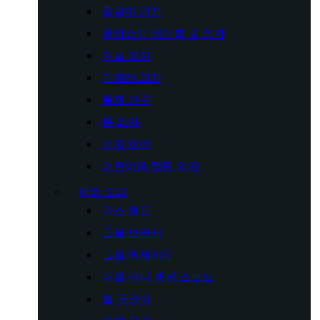
팔걸이 의자
플라스틱 테이블 및 의자
겨울 의자
디렉터 의자
목재 가구
문 의자
비치 체어
어린이용 캠핑 의자
야외 요리
가스 램프
그릴 브러시
그릴 액세서리
더블 버너 캠핑 스토브
불 구덩이