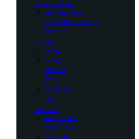
RV 파티오 및 정원
차양, 캐노피 차양
파티오 매트 및 계단 러그
기타 도구
문 및 창
RV 잠금
RV 창문
핸드 레일
RV 문
RV 지붕 통풍구
양보 창구
자동차 커버
골프 카트 커버
오토바이 보호소
자동차 덮개