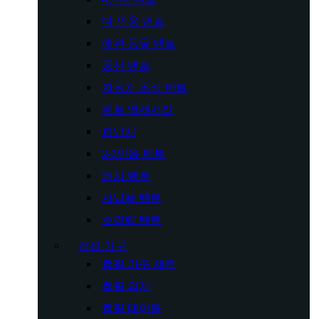
다 인용 텐트
애완 동물 텐트
풍선 텐트
자동차 옥상 텐트
텐트 액세서리
피난처
2-3인용 텐트
비치 텐트
사냥용 텐트
초경량 텐트
캠핑 가구
캠핑 가구 세트
캠핑 의자
캠핑 테이블