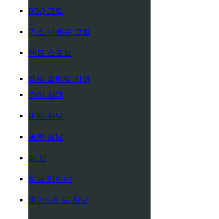
BBQ 그릴
가스 바베큐 그릴
텐트 스토브
캠핑 슬리핑 기어
간이 침대
미라 침낭
봉투 침낭
짚 요
침낭 라이너
휴머노이드 침낭