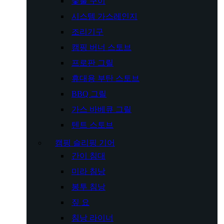
숯불 구이
시스템 가스레인지
조리기구
캠핑 버너 스토브
프로판 그릴
휴대용 부탄 스토브
BBQ 그릴
가스 바베큐 그릴
텐트 스토브
캠핑 슬리핑 기어
간이 침대
미라 침낭
봉투 침낭
짚 요
침낭 라이너