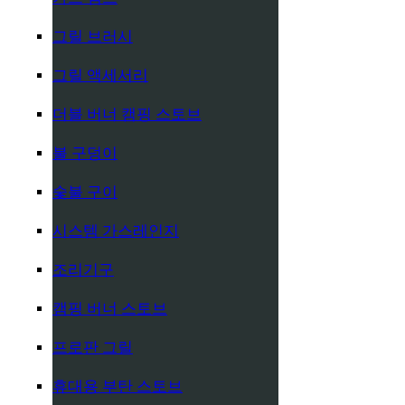
그릴 브러시
그릴 액세서리
더블 버너 캠핑 스토브
불 구덩이
숯불 구이
시스템 가스레인지
조리기구
캠핑 버너 스토브
프로판 그릴
휴대용 부탄 스토브