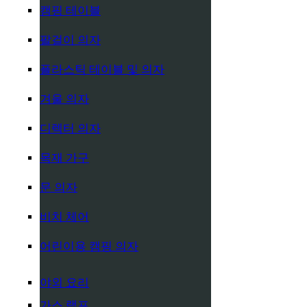
캠핑 테이블
팔걸이 의자
플라스틱 테이블 및 의자
겨울 의자
디렉터 의자
목재 가구
문 의자
비치 체어
어린이용 캠핑 의자
야외 요리
가스 램프