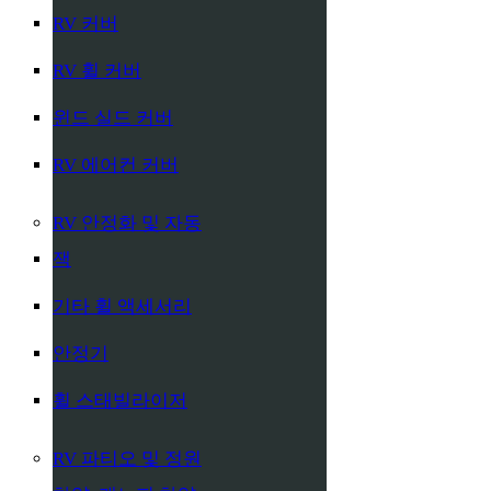
RV 커버
RV 휠 커버
윈드 실드 커버
RV 에어컨 커버
RV 안정화 및 자동
잭
기타 휠 액세서리
안정기
휠 스태빌라이저
RV 파티오 및 정원