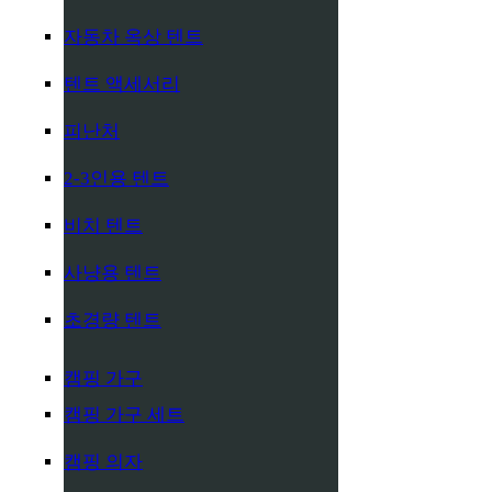
자동차 옥상 텐트
텐트 액세서리
피난처
2-3인용 텐트
비치 텐트
사냥용 텐트
초경량 텐트
캠핑 가구
캠핑 가구 세트
캠핑 의자