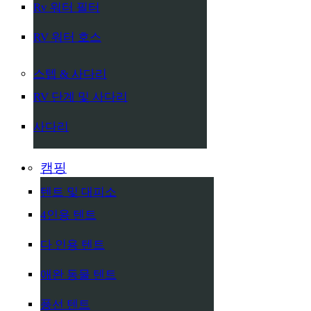
Rv 워터 필터
RV 워터 호스
스텝 & 사다리
RV 단계 및 사다리
사다리
캠핑
텐트 및 대피소
4인용 텐트
다 인용 텐트
애완 동물 텐트
풍선 텐트