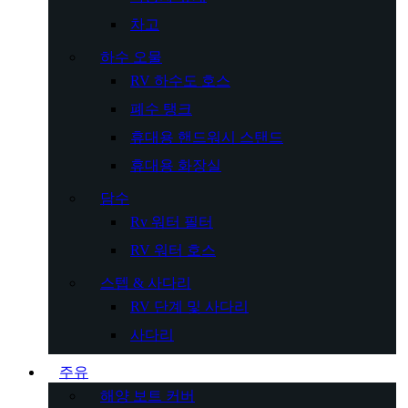
차고
하수 오물
RV 하수도 호스
폐수 탱크
휴대용 핸드워시 스탠드
휴대용 화장실
담수
Rv 워터 필터
RV 워터 호스
스텝 & 사다리
RV 단계 및 사다리
사다리
주유
해양 보트 커버