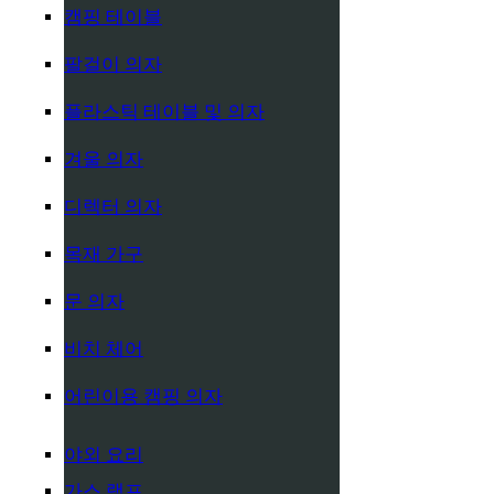
캠핑 테이블
팔걸이 의자
플라스틱 테이블 및 의자
겨울 의자
디렉터 의자
목재 가구
문 의자
비치 체어
어린이용 캠핑 의자
야외 요리
가스 램프