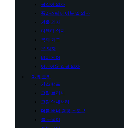
팔걸이 의자
플라스틱 테이블 및 의자
겨울 의자
디렉터 의자
목재 가구
문 의자
비치 체어
어린이용 캠핑 의자
야외 요리
가스 램프
그릴 브러시
그릴 액세서리
더블 버너 캠핑 스토브
불 구덩이