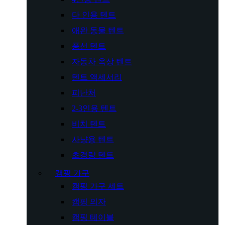
다 인용 텐트
애완 동물 텐트
풍선 텐트
자동차 옥상 텐트
텐트 액세서리
피난처
2-3인용 텐트
비치 텐트
사냥용 텐트
초경량 텐트
캠핑 가구
캠핑 가구 세트
캠핑 의자
캠핑 테이블