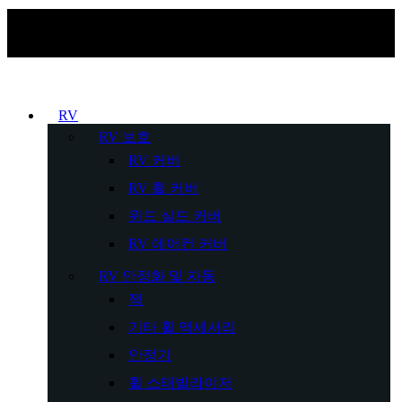
RV
RV 보호
RV 커버
RV 휠 커버
윈드 실드 커버
RV 에어컨 커버
RV 안정화 및 자동
잭
기타 휠 액세서리
안정기
휠 스태빌라이저