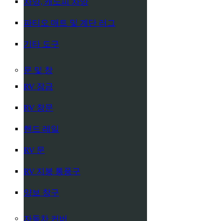
차양, 캐노피 차양
파티오 매트 및 계단 러그
기타 도구
문 및 창
RV 잠금
RV 창문
핸드 레일
RV 문
RV 지붕 통풍구
양보 창구
자동차 커버