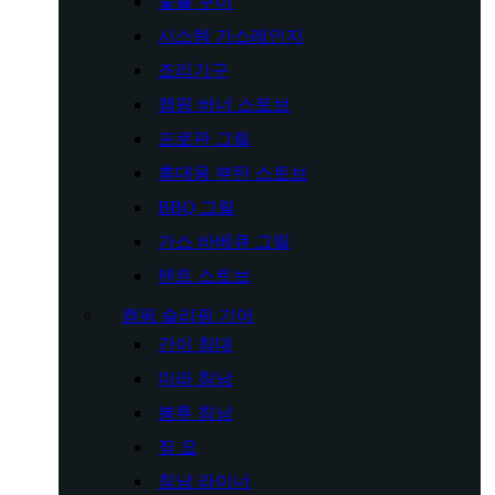
숯불 구이
시스템 가스레인지
조리기구
캠핑 버너 스토브
프로판 그릴
휴대용 부탄 스토브
BBQ 그릴
가스 바베큐 그릴
텐트 스토브
캠핑 슬리핑 기어
간이 침대
미라 침낭
봉투 침낭
짚 요
침낭 라이너