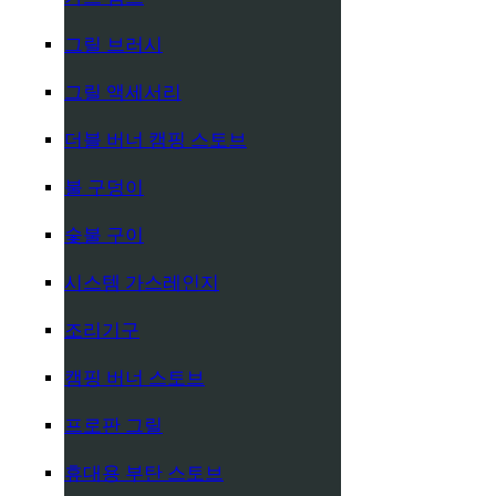
그릴 브러시
그릴 액세서리
더블 버너 캠핑 스토브
불 구덩이
숯불 구이
시스템 가스레인지
조리기구
캠핑 버너 스토브
프로판 그릴
휴대용 부탄 스토브