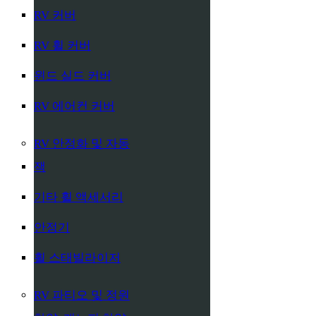
RV 커버
RV 휠 커버
윈드 실드 커버
RV 에어컨 커버
RV 안정화 및 자동
잭
기타 휠 액세서리
안정기
휠 스태빌라이저
RV 파티오 및 정원