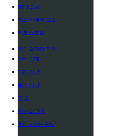
BBQ 그릴
가스 바베큐 그릴
텐트 스토브
캠핑 슬리핑 기어
간이 침대
미라 침낭
봉투 침낭
짚 요
침낭 라이너
휴머노이드 침낭