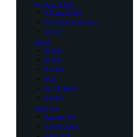
RV 파티오 및 정원
차양, 캐노피 차양
파티오 매트 및 계단 러그
기타 도구
문 및 창
RV 잠금
RV 창문
핸드 레일
RV 문
RV 지붕 통풍구
양보 창구
자동차 커버
골프 카트 커버
오토바이 보호소
자동차 덮개