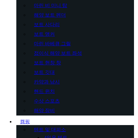
마린 비 미니 탑
해양 보트 펜더
보트 사다리
보트 앵커
마린 바베큐 그릴
접이식 해양 보트 좌석
보트 현창 창
보트 깃대
카약과 낚시
핸드 윈치
수상 스포츠
해양 장비
캠핑
텐트 및 대피소
4인용 텐트