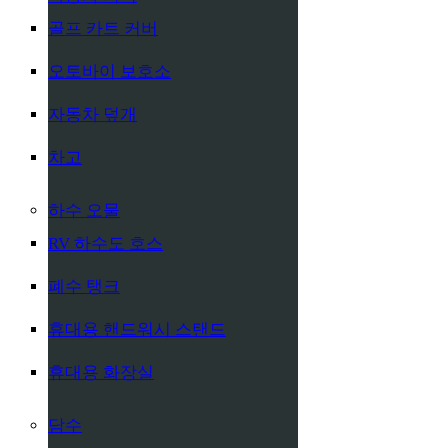
골프 카트 커버
오토바이 보호소
자동차 덮개
차고
하수 오물
RV 하수도 호스
폐수 탱크
휴대용 핸드워시 스탠드
휴대용 화장실
담수