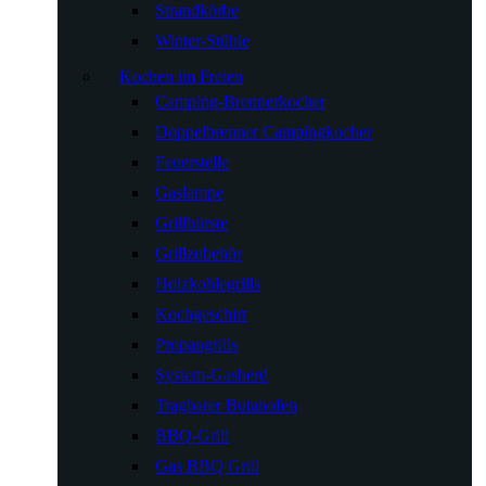
Strandkörbe
Winter-Stühle
Kochen im Freien
Camping-Brennerkocher
Doppelbrenner Campingkocher
Feuerstelle
Gaslampe
Grillbürste
Grillzubehör
Holzkohlegrills
Kochgeschirr
Propangrills
System-Gasherd
Tragbarer Butanofen
BBQ-Grill
Gas BBQ Grill