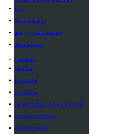
Jack
Radstabilisator
Sonstiges Radzubehör
Stabilisatoren
Türfenster
Handlauf
RV-Fenster
RV-Schloss
Dachentlüftung für Wohnmobile
Konzessionsfenster
Wohnmobil-Tür