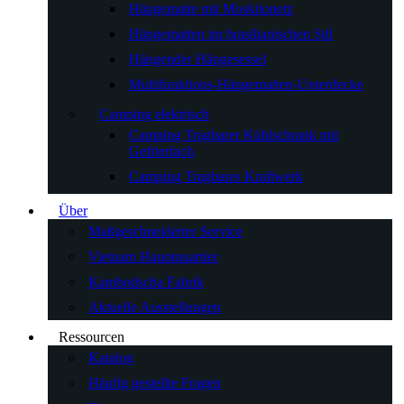
Hängematte mit Moskitonetz
Hängematten im brasilianischen Stil
Hängender Hängesessel
Multifunktions-Hängematten-Unterdecke
Camping elektrisch
Camping Tragbarer Kühlschrank mit
Gefrierfach
Camping Tragbares Kraftwerk
Über
Maßgeschneiderter Service
Vietnam Hauptquartier
Kambodscha Fabrik
Aktuelle Ausstellungen
Ressourcen
Katalog
Häufig gestellte Fragen