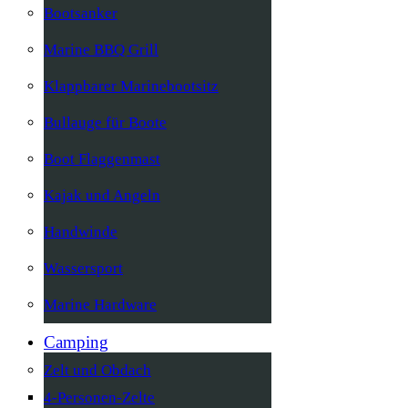
Bootsanker
Marine BBQ Grill
Klappbarer Marinebootsitz
Bullauge für Boote
Boot Flaggenmast
Kajak und Angeln
Handwinde
Wassersport
Marine Hardware
Camping
Zelt und Obdach
4-Personen-Zelte