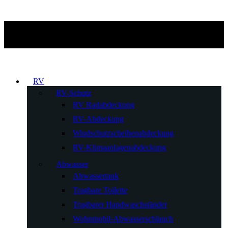
RV
RV-Schutz
RV Radabdeckung
RV-Abdeckung
Windschutzscheibenabdeckung
RV-Klimaanlagenabdeckung
Abwasser
Abwassertank
Tragbare Toilette
Tragbarer Handwaschständer
Wohnmobil-Abwasserschlauch