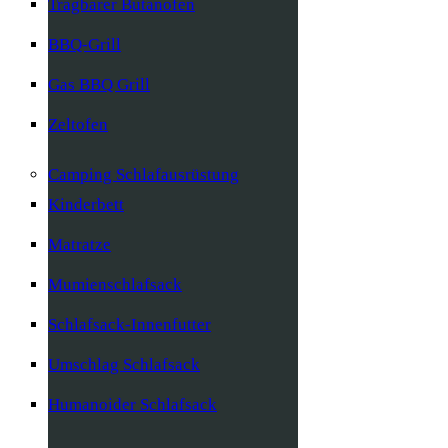
Tragbarer Butanofen
BBQ-Grill
Gas BBQ Grill
Zeltofen
Camping Schlafausrüstung
Kinderbett
Matratze
Mumienschlafsack
Schlafsack-Innenfutter
Umschlag Schlafsack
Humanoider Schlafsack