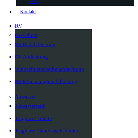
Blog
Kontakt
RV
RV-Schutz
RV Radabdeckung
RV-Abdeckung
Windschutzscheibenabdeckung
RV-Klimaanlagenabdeckung
Abwasser
Abwassertank
Tragbare Toilette
Tragbarer Handwaschständer