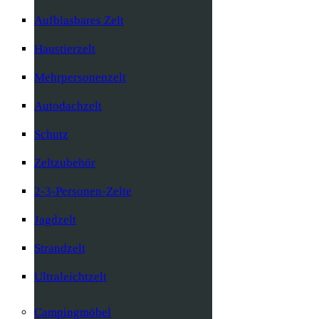
Aufblasbares Zelt
Haustierzelt
Mehrpersonenzelt
Autodachzelt
Schutz
Zeltzubehör
2-3-Personen-Zelte
Jagdzelt
Strandzelt
Ultraleichtzelt
Campingmöbel