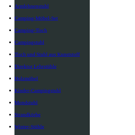
Armlehnenstuhl
Camping-Möbel-Set
Camping-Tisch
Campingstuhl
Tisch und Stuhl aus Kunststoff
Direktor Lehrstühle
Holzmöbel
Kinder-Campingstuhl
Mondstuhl
Strandkörbe
Winter-Stühle