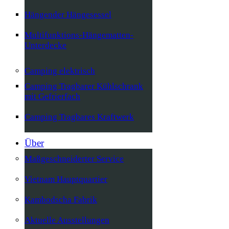
Hängender Hängesessel
Multifunktions-Hängematten-
Unterdecke
Camping elektrisch
Camping Tragbarer Kühlschrank
mit Gefrierfach
Camping Tragbares Kraftwerk
Über
Maßgeschneiderter Service
Vietnam Hauptquartier
Kambodscha Fabrik
Aktuelle Ausstellungen