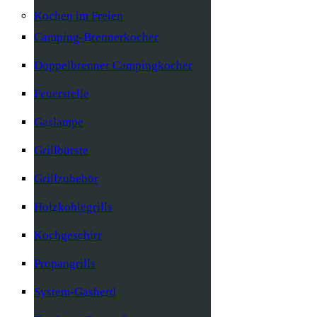
Kochen im Freien
Camping-Brennerkocher
Doppelbrenner Campingkocher
Feuerstelle
Gaslampe
Grillbürste
Grillzubehör
Holzkohlegrills
Kochgeschirr
Propangrills
System-Gasherd