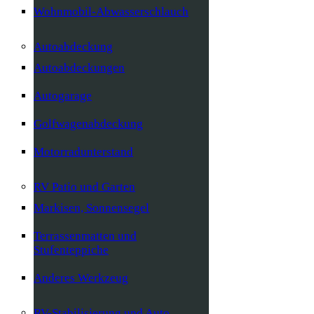
Wohnmobil-Abwasserschlauch
Autoabdeckung
Autoabdeckungen
Autogarage
Golfwagenabdeckung
Motorradunterstand
RV Patio und Garten
Markisen, Sonnensegel
Terrassenmatten und
Stufenteppiche
Anderes Werkzeug
RV-Stabilisierung und Auto