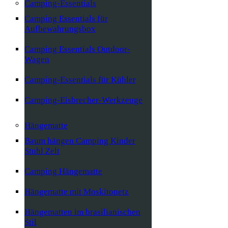
Camping-Essentials
Camping Essentials für
Aufbewahrungsbox
Camping Essentials Outdoor-
Wagen
Camping-Essentials für Kühler
Camping-Eisbrecher-Werkzeuge
Hängematte
Baum hängen Camping Kinder
Stuhl Zelt
Camping Hängematte
Hängematte mit Moskitonetz
Hängematten im brasilianischen
Stil