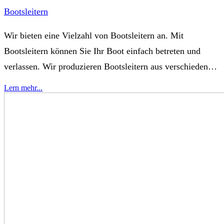
Bootsleitern
Wir bieten eine Vielzahl von Bootsleitern an. Mit
Bootsleitern können Sie Ihr Boot einfach betreten und
verlassen. Wir produzieren Bootsleitern aus verschiedenen
Materialien, darunter auch Edelstahl, ein beliebtes Material
Lern mehr...
für Bootszubehör. Als renommierter Hersteller in China
bietet HOMFUL alle gewünschten Bootsleitern und
Bootszubehörteile. Erhältlich im Großhandel. Eine
Bootsleiter, auch Badeleiter oder Badeleiter genannt, ist
eine Leiter für Schiffe und andere Wasserfahrzeuge. Sie
dient hauptsächlich dem sicheren Ein- und Aussteigen im
Wasser. Als professioneller Hersteller von Bootsleitern
sind unsere Bootsleitern kompakt und faltbar, sodass sie
bei Nichtgebrauch leicht verstaut werden können. Um das