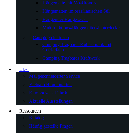
Hängematte mit Moskitonetz
Hängematten im brasilianischen Stil
Hängender Hängesessel
Multifunktions-Hängematten-Unterdecke
Camping elektrisch
Camping Tragbarer Kühlschrank mit
Gefrierfach
Camping Tragbares Kraftwerk
Über
Maßgeschneiderter Service
Vietnam Hauptquartier
Kambodscha Fabrik
Aktuelle Ausstellungen
Ressourcen
Katalog
Häufig gestellte Fragen