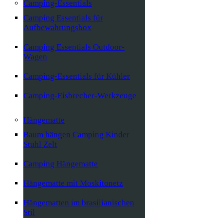
Camping-Essentials
Camping Essentials für
Aufbewahrungsbox
Camping Essentials Outdoor-
Wagen
Camping-Essentials für Kühler
Camping-Eisbrecher-Werkzeuge
Hängematte
Baum hängen Camping Kinder
Stuhl Zelt
Camping Hängematte
Hängematte mit Moskitonetz
Hängematten im brasilianischen
Stil