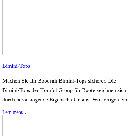
unterstützt Sie jederzeit bei der Gestaltung. Kontaktieren
Sie uns jetzt, um mehr zu erfahren.
Bimini-Tops
Machen Sie Ihr Boot mit Bimini-Tops sicherer. Die
Bimini-Tops der Homful Group für Boote zeichnen sich
durch herausragende Eigenschaften aus. Wir fertigen ein
ideales Bimini-Top, indem wir den richtigen Rahmen und
Lern mehr...
das richtige Material mit einfacher Anwendung
kombinieren. Unsere Fabrik verfügt über professionelle