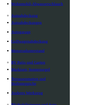
Wohnmobil-Abwasserschlauch
Autoabdeckung
Autoabdeckungen
Autogarage
Golfwagenabdeckung
Motorradunterstand
RV Patio und Garten
Markisen, Sonnensegel
Terrassenmatten und
Stufenteppiche
Anderes Werkzeug
RV-Stabilisierung und Auto