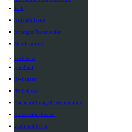
Jack
Radstabilisator
Sonstiges Radzubehör
Stabilisatoren
Türfenster
Handlauf
RV-Fenster
RV-Schloss
Dachentlüftung für Wohnmobile
Konzessionsfenster
Wohnmobil-Tür