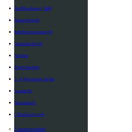
Aufblasbares Zelt
Haustierzelt
Mehrpersonenzelt
Autodachzelt
Schutz
Zeltzubehör
2-3-Personen-Zelte
Jagdzelt
Strandzelt
Ultraleichtzelt
Campingmöbel