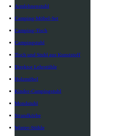
Armlehnenstuhl
Camping-Möbel-Set
Camping-Tisch
Campingstuhl
Tisch und Stuhl aus Kunststoff
Direktor Lehrstühle
Holzmöbel
Kinder-Campingstuhl
Mondstuhl
Strandkörbe
Winter-Stühle