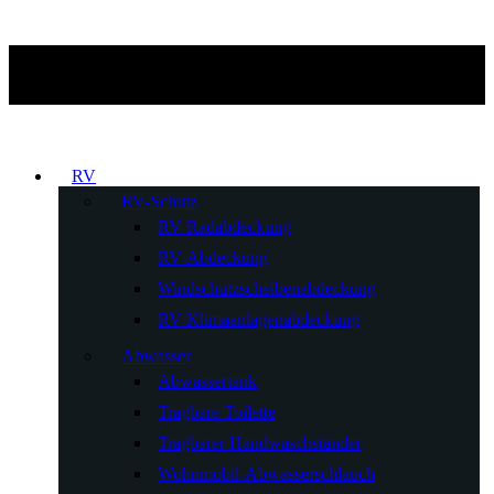
RV
RV-Schutz
RV Radabdeckung
RV-Abdeckung
Windschutzscheibenabdeckung
RV-Klimaanlagenabdeckung
Abwasser
Abwassertank
Tragbare Toilette
Tragbarer Handwaschständer
Wohnmobil-Abwasserschlauch