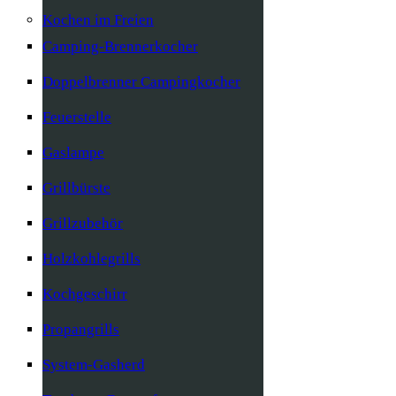
Kochen im Freien
Camping-Brennerkocher
Doppelbrenner Campingkocher
Feuerstelle
Gaslampe
Grillbürste
Grillzubehör
Holzkohlegrills
Kochgeschirr
Propangrills
System-Gasherd