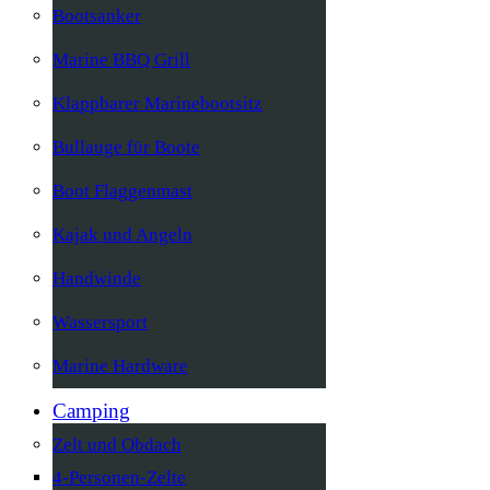
Bootsanker
Marine BBQ Grill
Klappbarer Marinebootsitz
Bullauge für Boote
Boot Flaggenmast
Kajak und Angeln
Handwinde
Wassersport
Marine Hardware
Camping
Zelt und Obdach
4-Personen-Zelte