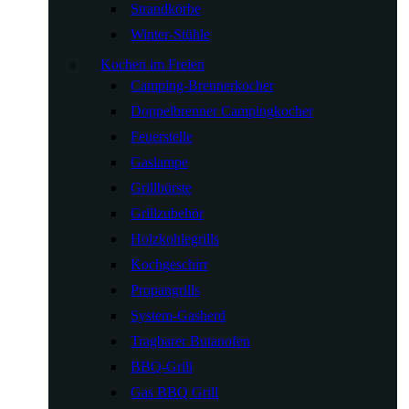
Strandkörbe
Winter-Stühle
Kochen im Freien
Camping-Brennerkocher
Doppelbrenner Campingkocher
Feuerstelle
Gaslampe
Grillbürste
Grillzubehör
Holzkohlegrills
Kochgeschirr
Propangrills
System-Gasherd
Tragbarer Butanofen
BBQ-Grill
Gas BBQ Grill