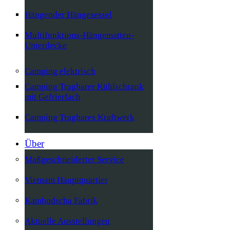
Hängender Hängesessel
Multifunktions-Hängematten-
Unterdecke
Camping elektrisch
Camping Tragbarer Kühlschrank
mit Gefrierfach
Camping Tragbares Kraftwerk
Über
Maßgeschneiderter Service
Vietnam Hauptquartier
Kambodscha Fabrik
Aktuelle Ausstellungen