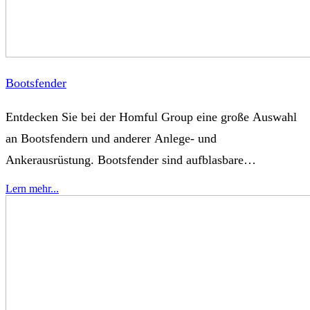
Bootsfender
Entdecken Sie bei der Homful Group eine große Auswahl
an Bootsfendern und anderer Anlege- und
Ankerausrüstung. Bootsfender sind aufblasbare
Vinylkammern, die Bootsrümpfe bei Kollisionen abfedern
Lern mehr...
und schützen. Sie werden auch als „Bootspuffer"
bezeichnet. Die Homful Group bietet eine Vielzahl von
Bootsfendern an, darunter aufblasbare Fender, EVA-
Fender, runde Fender und Dockfender. Die beliebtesten
Bootsfender sind PVC- und EVA-Fender. PVC-Fender: In
der Regel aus Polyvinylchlorid gefertigt, sind sie