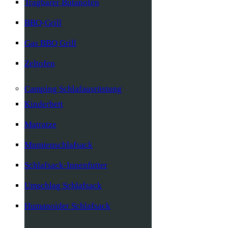
Tragbarer Butanofen
BBQ-Grill
Gas BBQ Grill
Zeltofen
Camping Schlafausrüstung
Kinderbett
Matratze
Mumienschlafsack
Schlafsack-Innenfutter
Umschlag Schlafsack
Humanoider Schlafsack