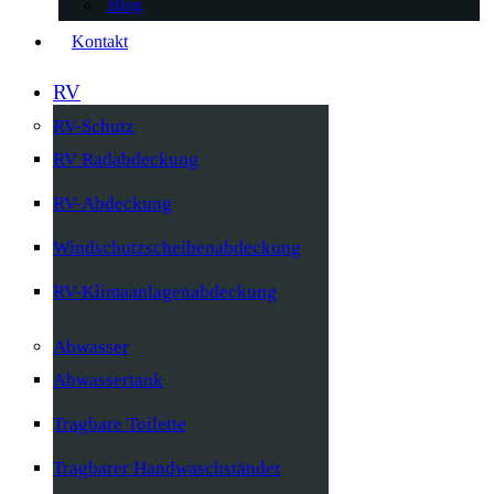
Blog
Kontakt
RV
RV-Schutz
RV Radabdeckung
RV-Abdeckung
Windschutzscheibenabdeckung
RV-Klimaanlagenabdeckung
Abwasser
Abwassertank
Tragbare Toilette
Tragbarer Handwaschständer