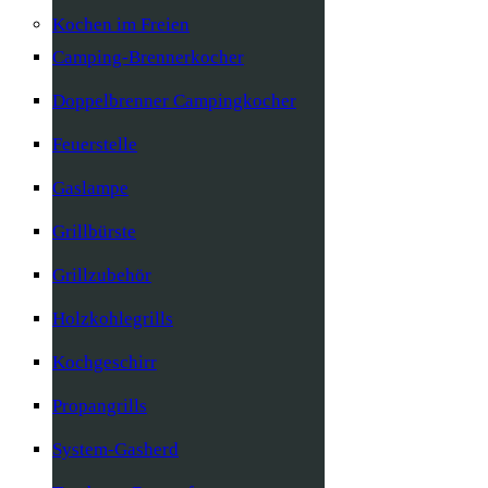
Kochen im Freien
Camping-Brennerkocher
Doppelbrenner Campingkocher
Feuerstelle
Gaslampe
Grillbürste
Grillzubehör
Holzkohlegrills
Kochgeschirr
Propangrills
System-Gasherd