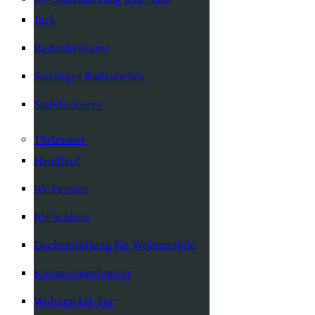
Jack
Radstabilisator
Sonstiges Radzubehör
Stabilisatoren
Türfenster
Handlauf
RV-Fenster
RV-Schloss
Dachentlüftung für Wohnmobile
Konzessionsfenster
Wohnmobil-Tür