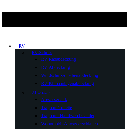
RV
RV-Schutz
RV Radabdeckung
RV-Abdeckung
Windschutzscheibenabdeckung
RV-Klimaanlagenabdeckung
Abwasser
Abwassertank
Tragbare Toilette
Tragbarer Handwaschständer
Wohnmobil-Abwasserschlauch