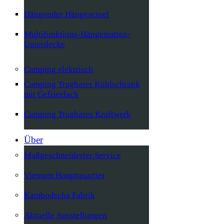
Hängender Hängesessel
Multifunktions-Hängematten-
Unterdecke
Camping elektrisch
Camping Tragbarer Kühlschrank
mit Gefrierfach
Camping Tragbares Kraftwerk
Über
Maßgeschneiderter Service
Vietnam Hauptquartier
Kambodscha Fabrik
Aktuelle Ausstellungen