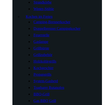
Strandkörbe
Winter-Stühle
Kochen im Freien
Camping-Brennerkocher
Doppelbrenner Campingkocher
Feuerstelle
Gaslampe
Grillbürste
Grillzubehör
Holzkohlegrills
Kochgeschirr
Propangrills
System-Gasherd
Tragbarer Butanofen
BBQ-Grill
Gas BBQ Grill