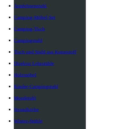
Armlehnenstuhl
Camping-Möbel-Set
Camping-Tisch
Campingstuhl
Tisch und Stuhl aus Kunststoff
Direktor Lehrstühle
Holzmöbel
Kinder-Campingstuhl
Mondstuhl
Strandkörbe
Winter-Stühle