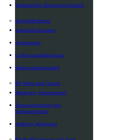
Wohnmobil-Abwasserschlauch
Autoabdeckung
Autoabdeckungen
Autogarage
Golfwagenabdeckung
Motorradunterstand
RV Patio und Garten
Markisen, Sonnensegel
Terrassenmatten und
Stufenteppiche
Anderes Werkzeug
RV-Stabilisierung und Auto