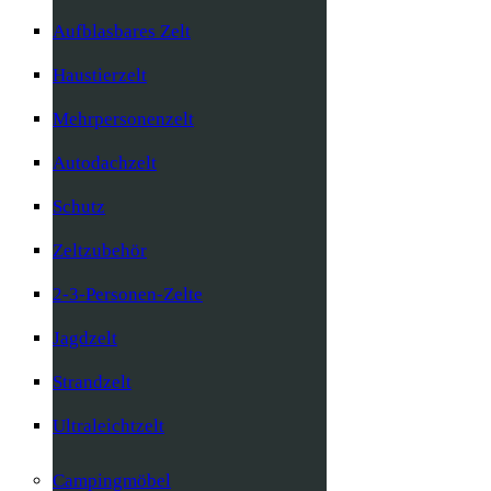
Aufblasbares Zelt
Haustierzelt
Mehrpersonenzelt
Autodachzelt
Schutz
Zeltzubehör
2-3-Personen-Zelte
Jagdzelt
Strandzelt
Ultraleichtzelt
Campingmöbel