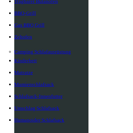
Tragbarer Butanofen
BBQ-Grill
Gas BBQ Grill
Zeltofen
Camping Schlafausrüstung
Kinderbett
Matratze
Mumienschlafsack
Schlafsack-Innenfutter
Umschlag Schlafsack
Humanoider Schlafsack