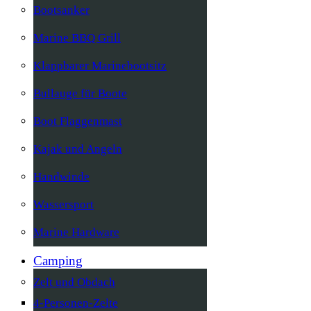
Bootsanker
Marine BBQ Grill
Klappbarer Marinebootsitz
Bullauge für Boote
Boot Flaggenmast
Kajak und Angeln
Handwinde
Wassersport
Marine Hardware
Camping
Zelt und Obdach
4-Personen-Zelte