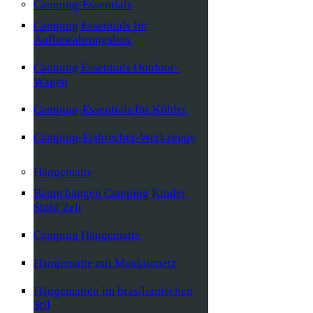
Camping-Essentials
Camping Essentials für
Aufbewahrungsbox
Camping Essentials Outdoor-
Wagen
Camping-Essentials für Kühler
Camping-Eisbrecher-Werkzeuge
Hängematte
Baum hängen Camping Kinder
Stuhl Zelt
Camping Hängematte
Hängematte mit Moskitonetz
Hängematten im brasilianischen
Stil