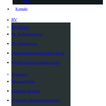
Blog
Kontakt
RV
RV-Schutz
RV Radabdeckung
RV-Abdeckung
Windschutzscheibenabdeckung
RV-Klimaanlagenabdeckung
Abwasser
Abwassertank
Tragbare Toilette
Tragbarer Handwaschständer