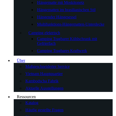
Hängematte mit Moskitonetz
Hängematten im brasilianischen Stil
Hängender Hängesessel
Multifunktions-Hängematten-Unterdecke
Camping elektrisch
Camping Tragbarer Kühlschrank mit
Gefrierfach
Camping Tragbares Kraftwerk
Über
Maßgeschneiderter Service
Vietnam Hauptquartier
Kambodscha Fabrik
Aktuelle Ausstellungen
Ressourcen
Katalog
Häufig gestellte Fragen