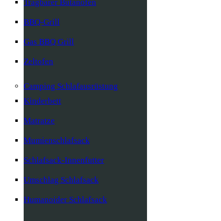
Tragbarer Butanofen
BBQ-Grill
Gas BBQ Grill
Zeltofen
Camping Schlafausrüstung
Kinderbett
Matratze
Mumienschlafsack
Schlafsack-Innenfutter
Umschlag Schlafsack
Humanoider Schlafsack