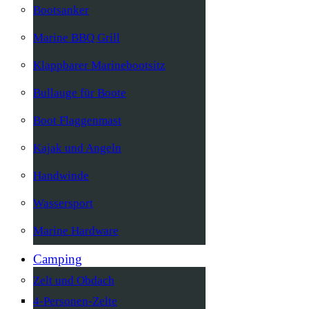
Bootsanker
Marine BBQ Grill
Klappbarer Marinebootsitz
Bullauge für Boote
Boot Flaggenmast
Kajak und Angeln
Handwinde
Wassersport
Marine Hardware
Camping
Zelt und Obdach
4-Personen-Zelte