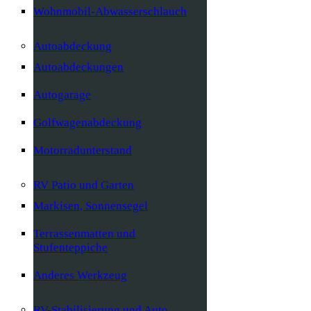
Wohnmobil-Abwasserschlauch
Autoabdeckung
Autoabdeckungen
Autogarage
Golfwagenabdeckung
Motorradunterstand
RV Patio und Garten
Markisen, Sonnensegel
Terrassenmatten und
Stufenteppiche
Anderes Werkzeug
RV-Stabilisierung und Auto