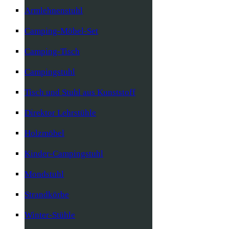
Armlehnenstuhl
Camping-Möbel-Set
Camping-Tisch
Campingstuhl
Tisch und Stuhl aus Kunststoff
Direktor Lehrstühle
Holzmöbel
Kinder-Campingstuhl
Mondstuhl
Strandkörbe
Winter-Stühle