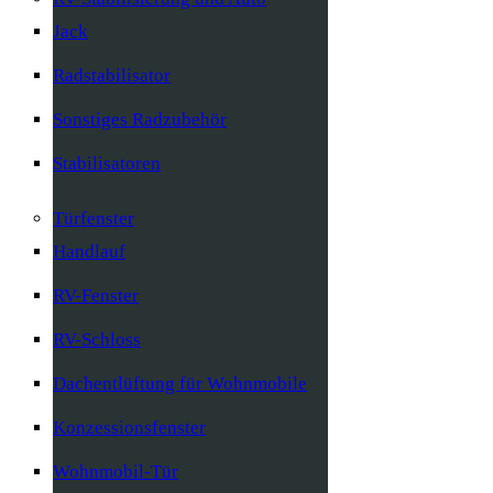
Jack
Radstabilisator
Sonstiges Radzubehör
Stabilisatoren
Türfenster
Handlauf
RV-Fenster
RV-Schloss
Dachentlüftung für Wohnmobile
Konzessionsfenster
Wohnmobil-Tür