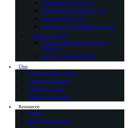
Hängematte mit Moskitonetz
Hängematten im brasilianischen Stil
Hängender Hängesessel
Multifunktions-Hängematten-Unterdecke
Camping elektrisch
Camping Tragbarer Kühlschrank mit
Gefrierfach
Camping Tragbares Kraftwerk
Über
Maßgeschneiderter Service
Vietnam Hauptquartier
Kambodscha Fabrik
Aktuelle Ausstellungen
Ressourcen
Katalog
Häufig gestellte Fragen