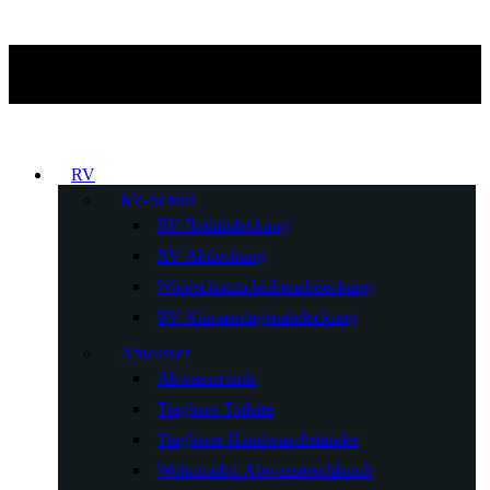
RV
RV-Schutz
RV Radabdeckung
RV-Abdeckung
Windschutzscheibenabdeckung
RV-Klimaanlagenabdeckung
Abwasser
Abwassertank
Tragbare Toilette
Tragbarer Handwaschständer
Wohnmobil-Abwasserschlauch