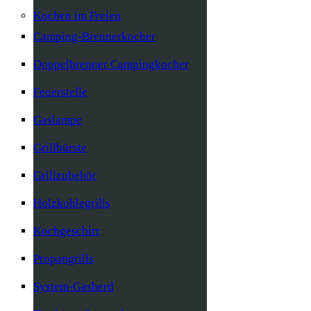
Kochen im Freien
Camping-Brennerkocher
Doppelbrenner Campingkocher
Feuerstelle
Gaslampe
Grillbürste
Grillzubehör
Holzkohlegrills
Kochgeschirr
Propangrills
System-Gasherd