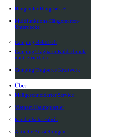
Hängender Hängesessel
Multifunktions-Hängematten-
Unterdecke
Camping elektrisch
Camping Tragbarer Kühlschrank
mit Gefrierfach
Camping Tragbares Kraftwerk
Über
Maßgeschneiderter Service
Vietnam Hauptquartier
Kambodscha Fabrik
Aktuelle Ausstellungen