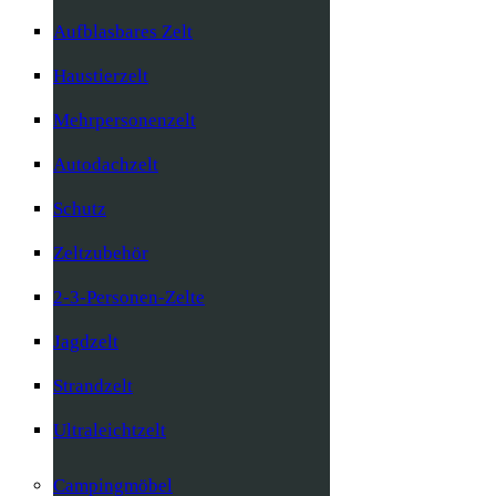
Aufblasbares Zelt
Haustierzelt
Mehrpersonenzelt
Autodachzelt
Schutz
Zeltzubehör
2-3-Personen-Zelte
Jagdzelt
Strandzelt
Ultraleichtzelt
Campingmöbel