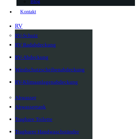
Blog
Kontakt
RV
RV-Schutz
RV Radabdeckung
RV-Abdeckung
Windschutzscheibenabdeckung
RV-Klimaanlagenabdeckung
Abwasser
Abwassertank
Tragbare Toilette
Tragbarer Handwaschständer