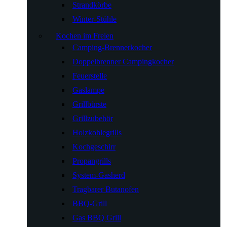
Strandkörbe
Winter-Stühle
Kochen im Freien
Camping-Brennerkocher
Doppelbrenner Campingkocher
Feuerstelle
Gaslampe
Grillbürste
Grillzubehör
Holzkohlegrills
Kochgeschirr
Propangrills
System-Gasherd
Tragbarer Butanofen
BBQ-Grill
Gas BBQ Grill