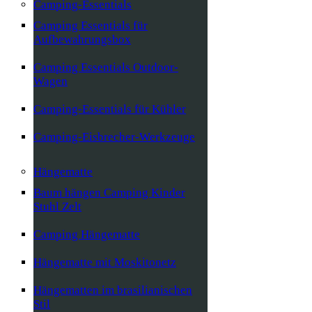
Camping-Essentials
Camping Essentials für
Aufbewahrungsbox
Camping Essentials Outdoor-
Wagen
Camping-Essentials für Kühler
Camping-Eisbrecher-Werkzeuge
Hängematte
Baum hängen Camping Kinder
Stuhl Zelt
Camping Hängematte
Hängematte mit Moskitonetz
Hängematten im brasilianischen
Stil