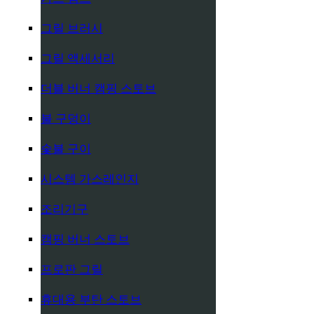
그릴 브러시
그릴 액세서리
더블 버너 캠핑 스토브
불 구덩이
숯불 구이
시스템 가스레인지
조리기구
캠핑 버너 스토브
프로판 그릴
휴대용 부탄 스토브