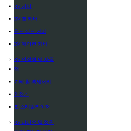
RV 커버
RV 휠 커버
윈드 실드 커버
RV 에어컨 커버
RV 안정화 및 자동
잭
기타 휠 액세서리
안정기
휠 스태빌라이저
RV 파티오 및 정원