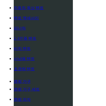
자동차 옥상 텐트
텐트 액세서리
피난처
2-3인용 텐트
비치 텐트
사냥용 텐트
초경량 텐트
캠핑 가구
캠핑 가구 세트
캠핑 의자