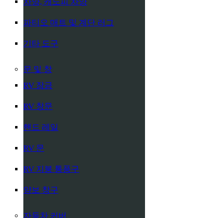
차양, 캐노피 차양
파티오 매트 및 계단 러그
기타 도구
문 및 창
RV 잠금
RV 창문
핸드 레일
RV 문
RV 지붕 통풍구
양보 창구
자동차 커버