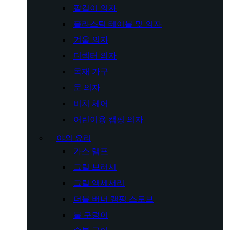
팔걸이 의자
플라스틱 테이블 및 의자
겨울 의자
디렉터 의자
목재 가구
문 의자
비치 체어
어린이용 캠핑 의자
야외 요리
가스 램프
그릴 브러시
그릴 액세서리
더블 버너 캠핑 스토브
불 구덩이