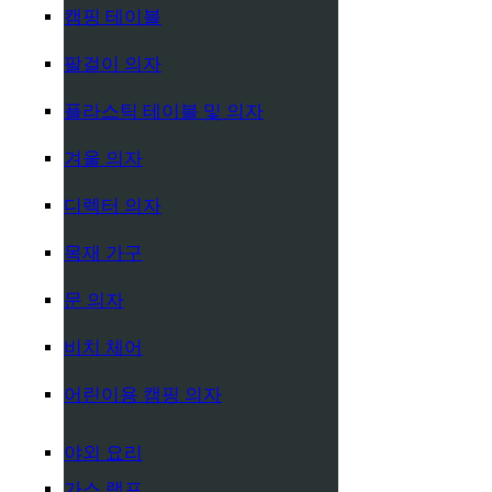
캠핑 테이블
팔걸이 의자
플라스틱 테이블 및 의자
겨울 의자
디렉터 의자
목재 가구
문 의자
비치 체어
어린이용 캠핑 의자
야외 요리
가스 램프