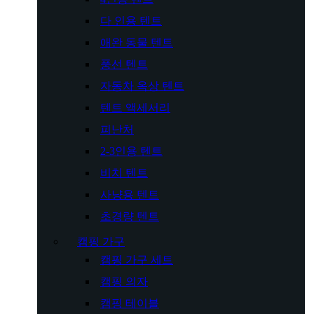
다 인용 텐트
애완 동물 텐트
풍선 텐트
자동차 옥상 텐트
텐트 액세서리
피난처
2-3인용 텐트
비치 텐트
사냥용 텐트
초경량 텐트
캠핑 가구
캠핑 가구 세트
캠핑 의자
캠핑 테이블