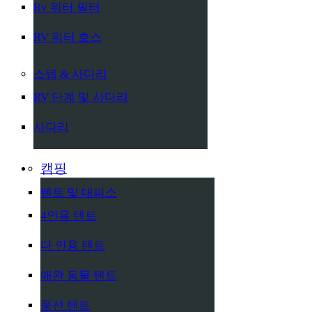
Rv 워터 필터
RV 워터 호스
스텝 & 사다리
RV 단계 및 사다리
사다리
캠핑
텐트 및 대피소
4인용 텐트
다 인용 텐트
애완 동물 텐트
풍선 텐트