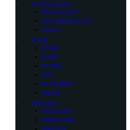
RV 파티오 및 정원
차양, 캐노피 차양
파티오 매트 및 계단 러그
기타 도구
문 및 창
RV 잠금
RV 창문
핸드 레일
RV 문
RV 지붕 통풍구
양보 창구
자동차 커버
골프 카트 커버
오토바이 보호소
자동차 덮개