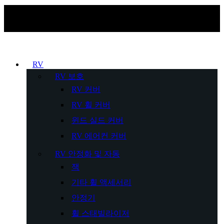
RV
RV 보호
RV 커버
RV 휠 커버
윈드 실드 커버
RV 에어컨 커버
RV 안정화 및 자동
잭
기타 휠 액세서리
안정기
휠 스태빌라이저