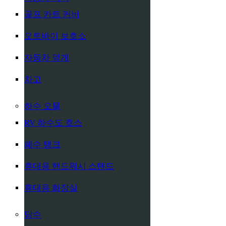
골프 카트 커버
오토바이 보호소
자동차 덮개
차고
하수 오물
RV 하수도 호스
폐수 탱크
휴대용 핸드워시 스탠드
휴대용 화장실
담수