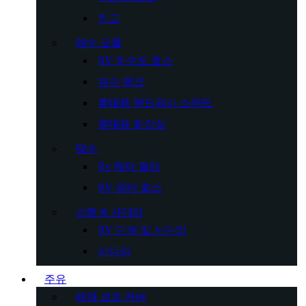
차고
하수 오물
RV 하수도 호스
폐수 탱크
휴대용 핸드워시 스탠드
휴대용 화장실
담수
Rv 워터 필터
RV 워터 호스
스텝 & 사다리
RV 단계 및 사다리
사다리
주유
해양 보트 커버