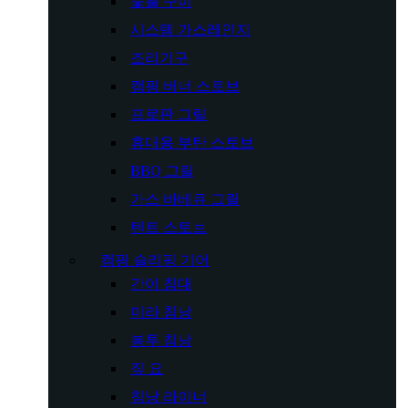
숯불 구이
시스템 가스레인지
조리기구
캠핑 버너 스토브
프로판 그릴
휴대용 부탄 스토브
BBQ 그릴
가스 바베큐 그릴
텐트 스토브
캠핑 슬리핑 기어
간이 침대
미라 침낭
봉투 침낭
짚 요
침낭 라이너