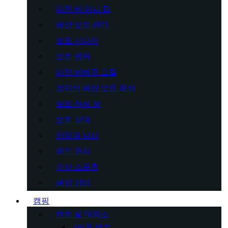
마린 비 미니 탑
해양 보트 펜더
보트 사다리
보트 앵커
마린 바베큐 그릴
접이식 해양 보트 좌석
보트 현창 창
보트 깃대
카약과 낚시
핸드 윈치
수상 스포츠
해양 장비
캠핑
텐트 및 대피소
4인용 텐트