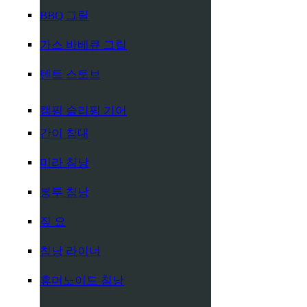
BBQ 그릴
가스 바베큐 그릴
텐트 스토브
캠핑 슬리핑 기어
간이 침대
미라 침낭
봉투 침낭
짚 요
침낭 라이너
휴머노이드 침낭