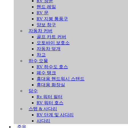
RV 창문
핸드 레일
RV 문
RV 지붕 통풍구
양보 창구
자동차 커버
골프 카트 커버
오토바이 보호소
자동차 덮개
차고
하수 오물
RV 하수도 호스
폐수 탱크
휴대용 핸드워시 스탠드
휴대용 화장실
담수
Rv 워터 필터
RV 워터 호스
스텝 & 사다리
RV 단계 및 사다리
사다리
주유