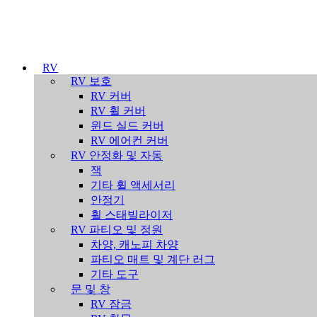
RV
RV 보호
RV 커버
RV 휠 커버
윈드 실드 커버
RV 에어컨 커버
RV 안정화 및 자동
잭
기타 휠 액세서리
안정기
휠 스태빌라이저
RV 파티오 및 정원
차양, 캐노피 차양
파티오 매트 및 계단 러그
기타 도구
문 및 창
RV 잠금