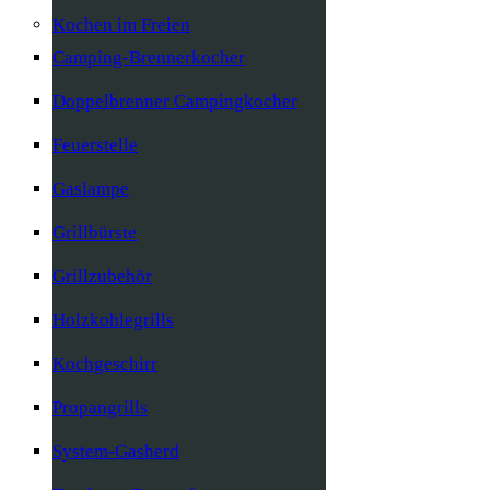
Kochen im Freien
Camping-Brennerkocher
Doppelbrenner Campingkocher
Feuerstelle
Gaslampe
Grillbürste
Grillzubehör
Holzkohlegrills
Kochgeschirr
Propangrills
System-Gasherd