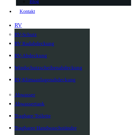
Blog
Kontakt
RV
RV-Schutz
RV Radabdeckung
RV-Abdeckung
Windschutzscheibenabdeckung
RV-Klimaanlagenabdeckung
Abwasser
Abwassertank
Tragbare Toilette
Tragbarer Handwaschständer