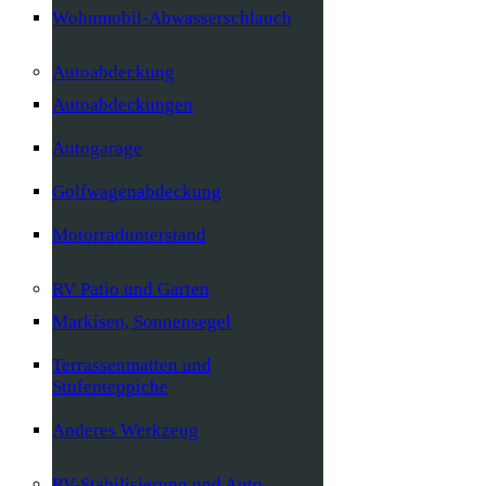
Wohnmobil-Abwasserschlauch
Autoabdeckung
Autoabdeckungen
Autogarage
Golfwagenabdeckung
Motorradunterstand
RV Patio und Garten
Markisen, Sonnensegel
Terrassenmatten und
Stufenteppiche
Anderes Werkzeug
RV-Stabilisierung und Auto