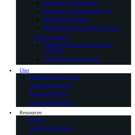
Hängematte mit Moskitonetz
Hängematten im brasilianischen Stil
Hängender Hängesessel
Multifunktions-Hängematten-Unterdecke
Camping elektrisch
Camping Tragbarer Kühlschrank mit
Gefrierfach
Camping Tragbares Kraftwerk
Über
Maßgeschneiderter Service
Vietnam Hauptquartier
Kambodscha Fabrik
Aktuelle Ausstellungen
Ressourcen
Katalog
Häufig gestellte Fragen