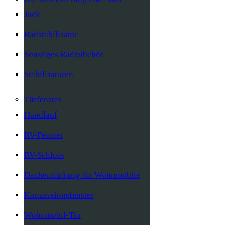
Jack
Radstabilisator
Sonstiges Radzubehör
Stabilisatoren
Türfenster
Handlauf
RV-Fenster
RV-Schloss
Dachentlüftung für Wohnmobile
Konzessionsfenster
Wohnmobil-Tür