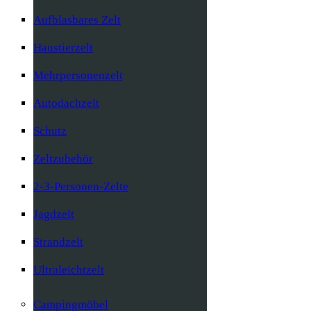
Aufblasbares Zelt
Haustierzelt
Mehrpersonenzelt
Autodachzelt
Schutz
Zeltzubehör
2-3-Personen-Zelte
Jagdzelt
Strandzelt
Ultraleichtzelt
Campingmöbel