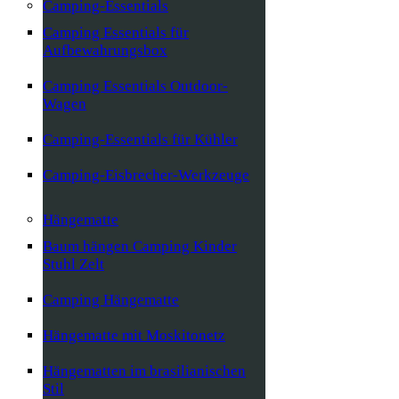
Camping-Essentials
Camping Essentials für
Aufbewahrungsbox
Camping Essentials Outdoor-
Wagen
Camping-Essentials für Kühler
Camping-Eisbrecher-Werkzeuge
Hängematte
Baum hängen Camping Kinder
Stuhl Zelt
Camping Hängematte
Hängematte mit Moskitonetz
Hängematten im brasilianischen
Stil