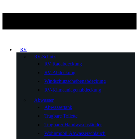
RV
RV-Schutz
RV Radabdeckung
RV-Abdeckung
Windschutzscheibenabdeckung
RV-Klimaanlagenabdeckung
Abwasser
Abwassertank
Tragbare Toilette
Tragbarer Handwaschständer
Wohnmobil-Abwasserschlauch