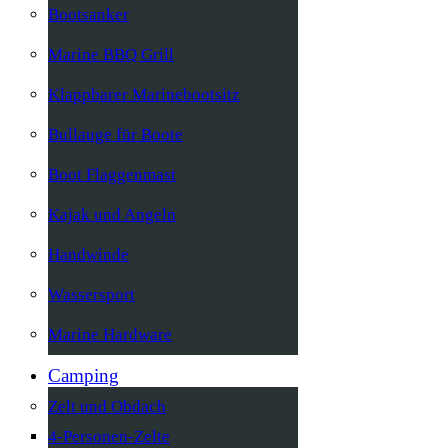
Bootsanker
Marine BBQ Grill
Klappbarer Marinebootsitz
Bullauge für Boote
Boot Flaggenmast
Kajak und Angeln
Handwinde
Wassersport
Marine Hardware
Camping
Zelt und Obdach
4-Personen-Zelte