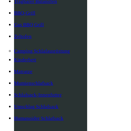
Tragbarer Butanofen
BBQ-Grill
Gas BBQ Grill
Zeltofen
Camping Schlafausrüstung
Kinderbett
Matratze
Mumienschlafsack
Schlafsack-Innenfutter
Umschlag Schlafsack
Humanoider Schlafsack