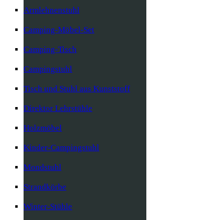
Armlehnenstuhl
Camping-Möbel-Set
Camping-Tisch
Campingstuhl
Tisch und Stuhl aus Kunststoff
Direktor Lehrstühle
Holzmöbel
Kinder-Campingstuhl
Mondstuhl
Strandkörbe
Winter-Stühle