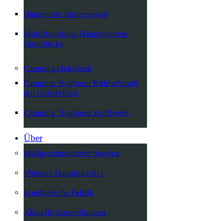
Hängender Hängesessel
Multifunktions-Hängematten-
Unterdecke
Camping elektrisch
Camping Tragbarer Kühlschrank
mit Gefrierfach
Camping Tragbares Kraftwerk
Über
Maßgeschneiderter Service
Vietnam Hauptquartier
Kambodscha Fabrik
Aktuelle Ausstellungen