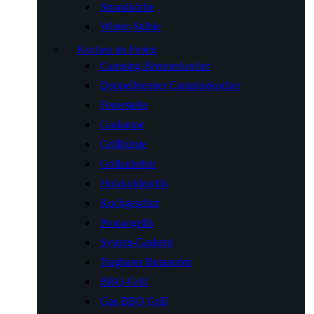
Strandkörbe
Winter-Stühle
Kochen im Freien
Camping-Brennerkocher
Doppelbrenner Campingkocher
Feuerstelle
Gaslampe
Grillbürste
Grillzubehör
Holzkohlegrills
Kochgeschirr
Propangrills
System-Gasherd
Tragbarer Butanofen
BBQ-Grill
Gas BBQ Grill