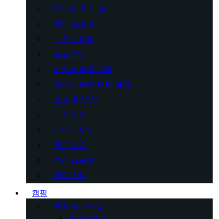
마린 비 미니 탑
해양 보트 펜더
보트 사다리
보트 앵커
마린 바베큐 그릴
접이식 해양 보트 좌석
보트 현창 창
보트 깃대
카약과 낚시
핸드 윈치
수상 스포츠
해양 장비
캠핑
텐트 및 대피소
4인용 텐트