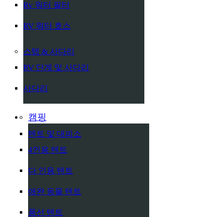
Rv 워터 필터
RV 워터 호스
스텝 & 사다리
RV 단계 및 사다리
사다리
캠핑
텐트 및 대피소
4인용 텐트
다 인용 텐트
애완 동물 텐트
풍선 텐트