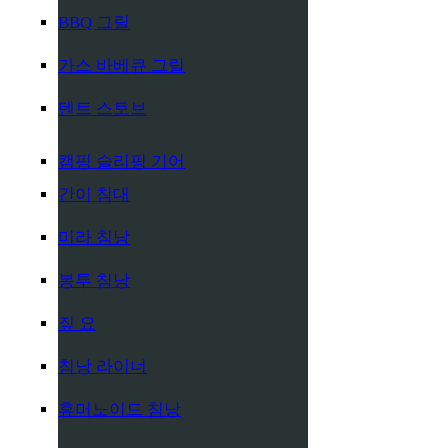
BBQ 그릴
가스 바베큐 그릴
텐트 스토브
캠핑 슬리핑 기어
간이 침대
미라 침낭
봉투 침낭
짚 요
침낭 라이너
휴머노이드 침낭