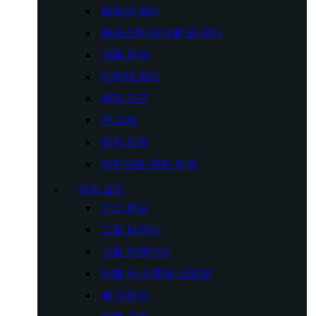
팔걸이 의자
플라스틱 테이블 및 의자
겨울 의자
디렉터 의자
목재 가구
문 의자
비치 체어
어린이용 캠핑 의자
야외 요리
가스 램프
그릴 브러시
그릴 액세서리
더블 버너 캠핑 스토브
불 구덩이