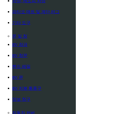
차양, 캐노피 차양
파티오 매트 및 계단 러그
기타 도구
문 및 창
RV 잠금
RV 창문
핸드 레일
RV 문
RV 지붕 통풍구
양보 창구
자동차 커버