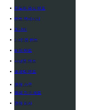
자동차 옥상 텐트
텐트 액세서리
피난처
2-3인용 텐트
비치 텐트
사냥용 텐트
초경량 텐트
캠핑 가구
캠핑 가구 세트
캠핑 의자