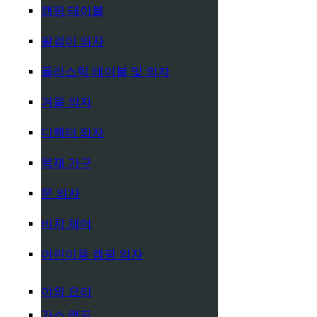
캠핑 테이블
팔걸이 의자
플라스틱 테이블 및 의자
겨울 의자
디렉터 의자
목재 가구
문 의자
비치 체어
어린이용 캠핑 의자
야외 요리
가스 램프