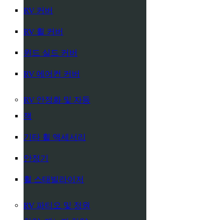
RV 커버
RV 휠 커버
윈드 실드 커버
RV 에어컨 커버
RV 안정화 및 자동
잭
기타 휠 액세서리
안정기
휠 스태빌라이저
RV 파티오 및 정원