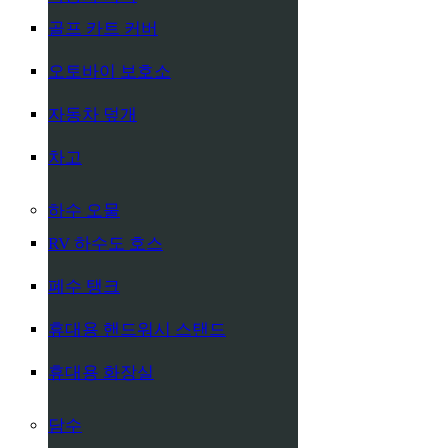
골프 카트 커버
오토바이 보호소
자동차 덮개
차고
하수 오물
RV 하수도 호스
폐수 탱크
휴대용 핸드워시 스탠드
휴대용 화장실
담수