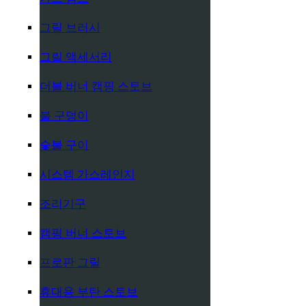
그릴 브러시
그릴 액세서리
더블 버너 캠핑 스토브
불 구덩이
숯불 구이
시스템 가스레인지
조리기구
캠핑 버너 스토브
프로판 그릴
휴대용 부탄 스토브