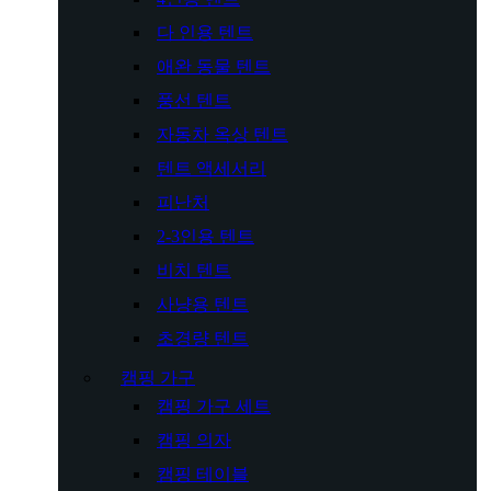
다 인용 텐트
애완 동물 텐트
풍선 텐트
자동차 옥상 텐트
텐트 액세서리
피난처
2-3인용 텐트
비치 텐트
사냥용 텐트
초경량 텐트
캠핑 가구
캠핑 가구 세트
캠핑 의자
캠핑 테이블