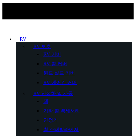
RV
RV 보호
RV 커버
RV 휠 커버
윈드 실드 커버
RV 에어컨 커버
RV 안정화 및 자동
잭
기타 휠 액세서리
안정기
휠 스태빌라이저