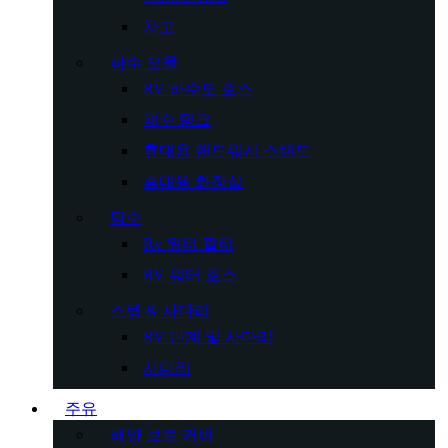
차고
하수 오물
RV 하수도 호스
폐수 탱크
휴대용 핸드워시 스탠드
휴대용 화장실
담수
Rv 워터 필터
RV 워터 호스
스텝 & 사다리
RV 단계 및 사다리
사다리
주유
해양 보트 커버