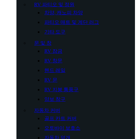
RV 파티오 및 정원
차양, 캐노피 차양
파티오 매트 및 계단 러그
기타 도구
문 및 창
RV 잠금
RV 창문
핸드 레일
RV 문
RV 지붕 통풍구
양보 창구
자동차 커버
골프 카트 커버
오토바이 보호소
자동차 덮개