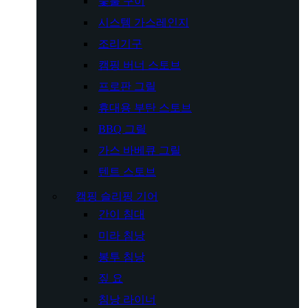
숯불 구이
시스템 가스레인지
조리기구
캠핑 버너 스토브
프로판 그릴
휴대용 부탄 스토브
BBQ 그릴
가스 바베큐 그릴
텐트 스토브
캠핑 슬리핑 기어
간이 침대
미라 침낭
봉투 침낭
짚 요
침낭 라이너