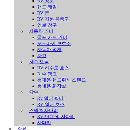
RV 창문
핸드 레일
RV 문
RV 지붕 통풍구
양보 창구
자동차 커버
골프 카트 커버
오토바이 보호소
자동차 덮개
차고
하수 오물
RV 하수도 호스
폐수 탱크
휴대용 핸드워시 스탠드
휴대용 화장실
담수
Rv 워터 필터
RV 워터 호스
스텝 & 사다리
RV 단계 및 사다리
사다리
주유