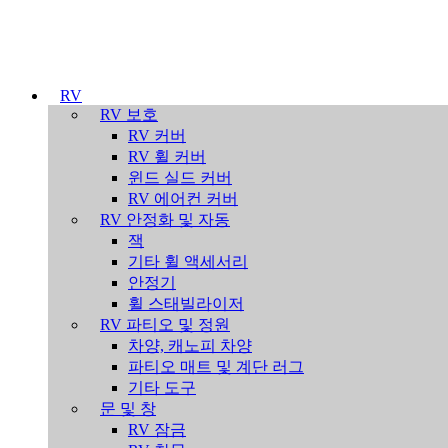
RV
RV 보호
RV 커버
RV 휠 커버
윈드 실드 커버
RV 에어컨 커버
RV 안정화 및 자동
잭
기타 휠 액세서리
안정기
휠 스태빌라이저
RV 파티오 및 정원
차양, 캐노피 차양
파티오 매트 및 계단 러그
기타 도구
문 및 창
RV 잠금