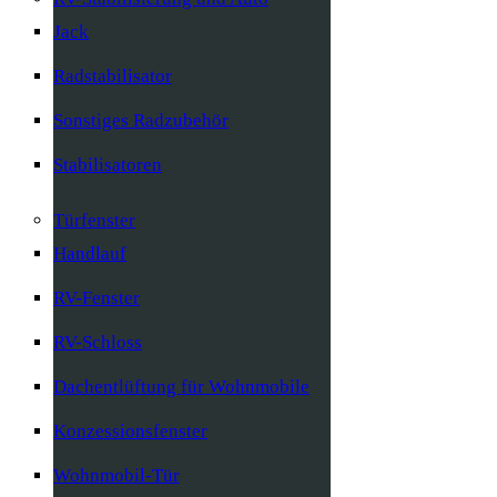
Jack
Radstabilisator
Sonstiges Radzubehör
Stabilisatoren
Türfenster
Handlauf
RV-Fenster
RV-Schloss
Dachentlüftung für Wohnmobile
Konzessionsfenster
Wohnmobil-Tür