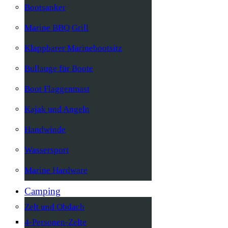
Bootsanker
Marine BBQ Grill
Klappbarer Marinebootsitz
Bullauge für Boote
Boot Flaggenmast
Kajak und Angeln
Handwinde
Wassersport
Marine Hardware
Camping
Zelt und Obdach
4-Personen-Zelte