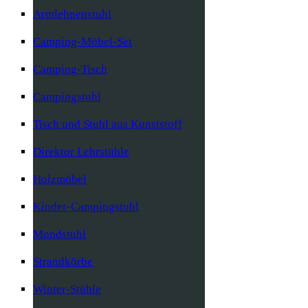
Armlehnenstuhl
Camping-Möbel-Set
Camping-Tisch
Campingstuhl
Tisch und Stuhl aus Kunststoff
Direktor Lehrstühle
Holzmöbel
Kinder-Campingstuhl
Mondstuhl
Strandkörbe
Winter-Stühle