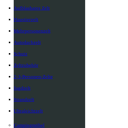
Aufblasbares Zelt
Haustierzelt
Mehrpersonenzelt
Autodachzelt
Schutz
Zeltzubehör
2-3-Personen-Zelte
Jagdzelt
Strandzelt
Ultraleichtzelt
Campingmöbel