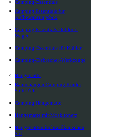
Camping-Essentials
Camping Essentials für
Aufbewahrungsbox
Camping Essentials Outdoor-
Wagen
Camping-Essentials für Kühler
Camping-Eisbrecher-Werkzeuge
Hängematte
Baum hängen Camping Kinder
Stuhl Zelt
Camping Hängematte
Hängematte mit Moskitonetz
Hängematten im brasilianischen
Stil