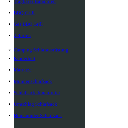
Tragbarer Butanofen
BBQ-Grill
Gas BBQ Grill
Zeltofen
Camping Schlafausrüstung
Kinderbett
Matratze
Mumienschlafsack
Schlafsack-Innenfutter
Umschlag Schlafsack
Humanoider Schlafsack