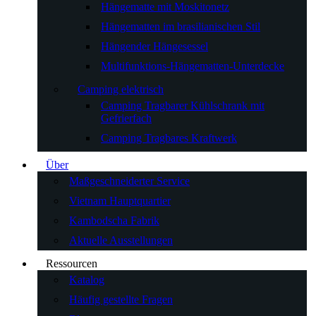
Hängematte mit Moskitonetz
Hängematten im brasilianischen Stil
Hängender Hängesessel
Multifunktions-Hängematten-Unterdecke
Camping elektrisch
Camping Tragbarer Kühlschrank mit
Gefrierfach
Camping Tragbares Kraftwerk
Über
Maßgeschneiderter Service
Vietnam Hauptquartier
Kambodscha Fabrik
Aktuelle Ausstellungen
Ressourcen
Katalog
Häufig gestellte Fragen