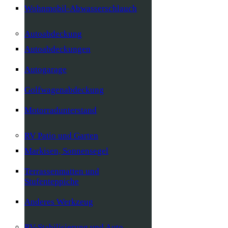
Wohnmobil-Abwasserschlauch
Autoabdeckung
Autoabdeckungen
Autogarage
Golfwagenabdeckung
Motorradunterstand
RV Patio und Garten
Markisen, Sonnensegel
Terrassenmatten und
Stufenteppiche
Anderes Werkzeug
RV-Stabilisierung und Auto