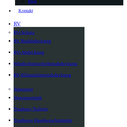
Blog
Kontakt
RV
RV-Schutz
RV Radabdeckung
RV-Abdeckung
Windschutzscheibenabdeckung
RV-Klimaanlagenabdeckung
Abwasser
Abwassertank
Tragbare Toilette
Tragbarer Handwaschständer