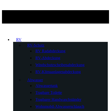
RV
RV-Schutz
RV Radabdeckung
RV-Abdeckung
Windschutzscheibenabdeckung
RV-Klimaanlagenabdeckung
Abwasser
Abwassertank
Tragbare Toilette
Tragbarer Handwaschständer
Wohnmobil-Abwasserschlauch