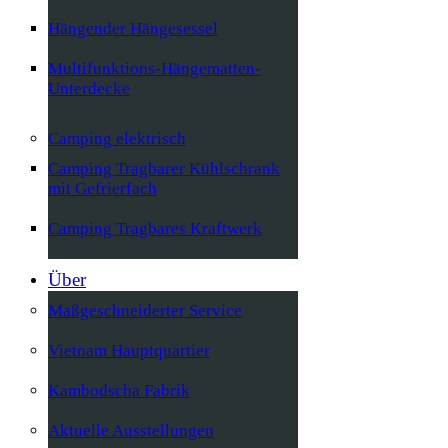
Hängender Hängesessel
Multifunktions-Hängematten-
Unterdecke
Camping elektrisch
Camping Tragbarer Kühlschrank
mit Gefrierfach
Camping Tragbares Kraftwerk
Über
Maßgeschneiderter Service
Vietnam Hauptquartier
Kambodscha Fabrik
Aktuelle Ausstellungen