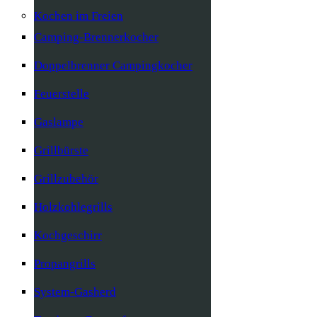
Kochen im Freien
Camping-Brennerkocher
Doppelbrenner Campingkocher
Feuerstelle
Gaslampe
Grillbürste
Grillzubehör
Holzkohlegrills
Kochgeschirr
Propangrills
System-Gasherd