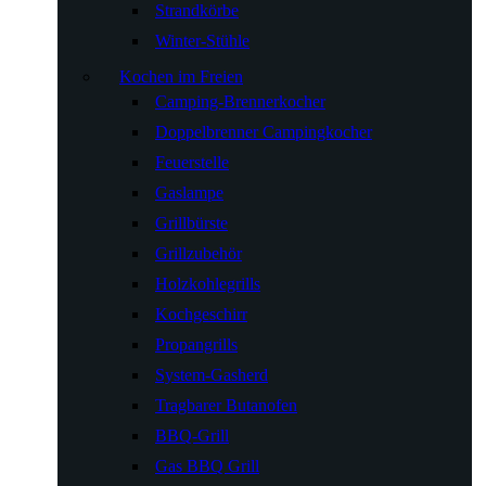
Strandkörbe
Winter-Stühle
Kochen im Freien
Camping-Brennerkocher
Doppelbrenner Campingkocher
Feuerstelle
Gaslampe
Grillbürste
Grillzubehör
Holzkohlegrills
Kochgeschirr
Propangrills
System-Gasherd
Tragbarer Butanofen
BBQ-Grill
Gas BBQ Grill