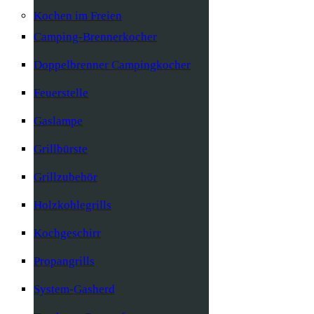
Kochen im Freien
Camping-Brennerkocher
Doppelbrenner Campingkocher
Feuerstelle
Gaslampe
Grillbürste
Grillzubehör
Holzkohlegrills
Kochgeschirr
Propangrills
System-Gasherd