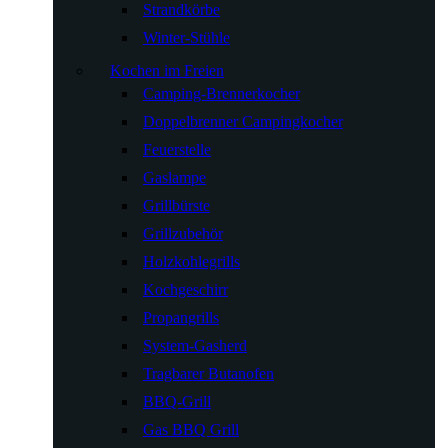
Strandkörbe
Winter-Stühle
Kochen im Freien
Camping-Brennerkocher
Doppelbrenner Campingkocher
Feuerstelle
Gaslampe
Grillbürste
Grillzubehör
Holzkohlegrills
Kochgeschirr
Propangrills
System-Gasherd
Tragbarer Butanofen
BBQ-Grill
Gas BBQ Grill