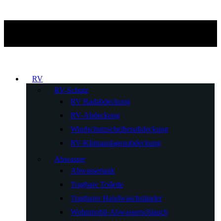
RV
RV-Schutz
RV Radabdeckung
RV-Abdeckung
Windschutzscheibenabdeckung
RV-Klimaanlagenabdeckung
Abwasser
Abwassertank
Tragbare Toilette
Tragbarer Handwaschständer
Wohnmobil-Abwasserschlauch