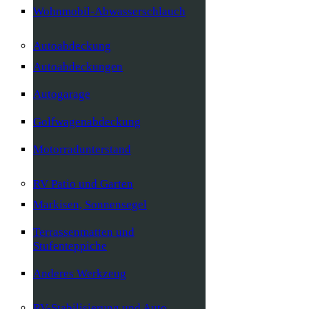
Wohnmobil-Abwasserschlauch
Autoabdeckung
Autoabdeckungen
Autogarage
Golfwagenabdeckung
Motorradunterstand
RV Patio und Garten
Markisen, Sonnensegel
Terrassenmatten und
Stufenteppiche
Anderes Werkzeug
RV-Stabilisierung und Auto