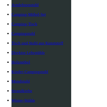
Armlehnenstuhl
Camping-Möbel-Set
Camping-Tisch
Campingstuhl
Tisch und Stuhl aus Kunststoff
Direktor Lehrstühle
Holzmöbel
Kinder-Campingstuhl
Mondstuhl
Strandkörbe
Winter-Stühle