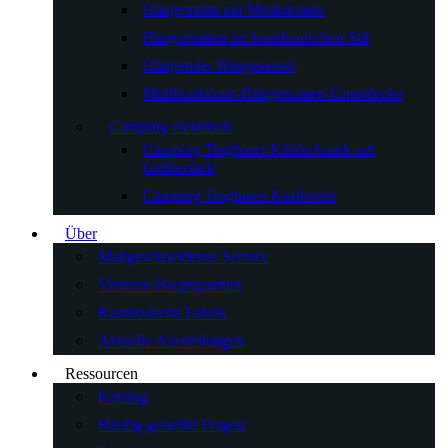
Hängematte mit Moskitonetz
Hängematten im brasilianischen Stil
Hängender Hängesessel
Multifunktions-Hängematten-Unterdecke
Camping elektrisch
Camping Tragbarer Kühlschrank mit
Gefrierfach
Camping Tragbares Kraftwerk
Über
Maßgeschneiderter Service
Vietnam Hauptquartier
Kambodscha Fabrik
Aktuelle Ausstellungen
Ressourcen
Katalog
Häufig gestellte Fragen