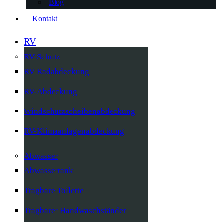
Blog
Kontakt
RV
RV-Schutz
RV Radabdeckung
RV-Abdeckung
Windschutzscheibenabdeckung
RV-Klimaanlagenabdeckung
Abwasser
Abwassertank
Tragbare Toilette
Tragbarer Handwaschständer