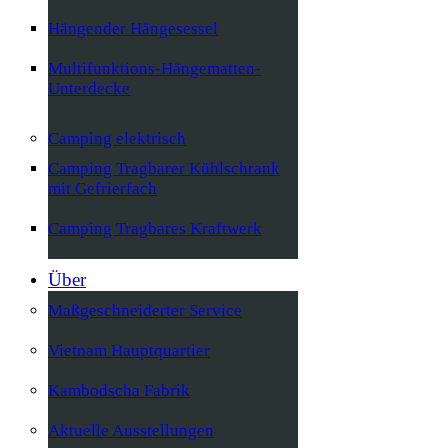
Hängender Hängesessel
Multifunktions-Hängematten-
Unterdecke
Camping elektrisch
Camping Tragbarer Kühlschrank
mit Gefrierfach
Camping Tragbares Kraftwerk
Über
Maßgeschneiderter Service
Vietnam Hauptquartier
Kambodscha Fabrik
Aktuelle Ausstellungen