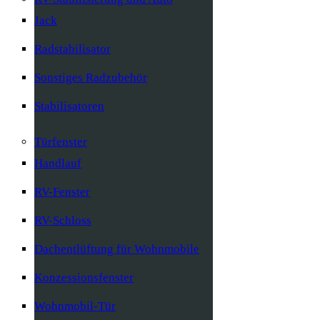
Jack
Radstabilisator
Sonstiges Radzubehör
Stabilisatoren
Türfenster
Handlauf
RV-Fenster
RV-Schloss
Dachentlüftung für Wohnmobile
Konzessionsfenster
Wohnmobil-Tür