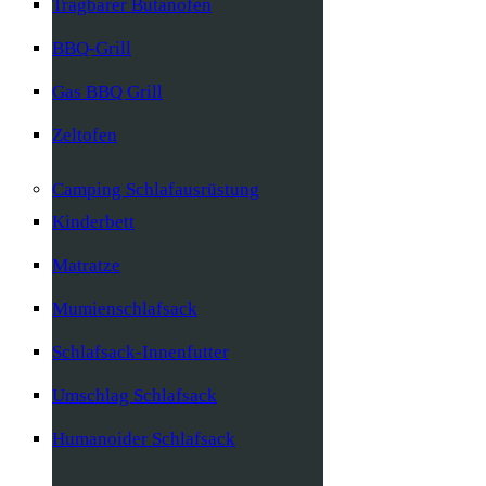
Tragbarer Butanofen
BBQ-Grill
Gas BBQ Grill
Zeltofen
Camping Schlafausrüstung
Kinderbett
Matratze
Mumienschlafsack
Schlafsack-Innenfutter
Umschlag Schlafsack
Humanoider Schlafsack