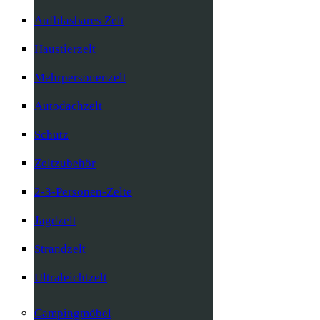
Aufblasbares Zelt
Haustierzelt
Mehrpersonenzelt
Autodachzelt
Schutz
Zeltzubehör
2-3-Personen-Zelte
Jagdzelt
Strandzelt
Ultraleichtzelt
Campingmöbel