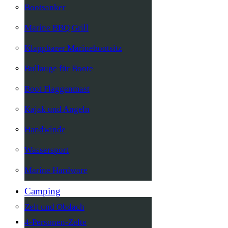
Bootsanker
Marine BBQ Grill
Klappbarer Marinebootsitz
Bullauge für Boote
Boot Flaggenmast
Kajak und Angeln
Handwinde
Wassersport
Marine Hardware
Camping
Zelt und Obdach
4-Personen-Zelte