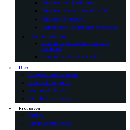
Hängematte mit Moskitonetz
Hängematten im brasilianischen Stil
Hängender Hängesessel
Multifunktions-Hängematten-Unterdecke
Camping elektrisch
Camping Tragbarer Kühlschrank mit
Gefrierfach
Camping Tragbares Kraftwerk
Über
Maßgeschneiderter Service
Vietnam Hauptquartier
Kambodscha Fabrik
Aktuelle Ausstellungen
Ressourcen
Katalog
Häufig gestellte Fragen