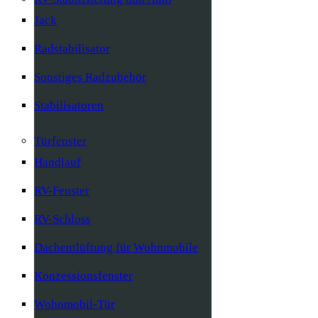
Jack
Radstabilisator
Sonstiges Radzubehör
Stabilisatoren
Türfenster
Handlauf
RV-Fenster
RV-Schloss
Dachentlüftung für Wohnmobile
Konzessionsfenster
Wohnmobil-Tür