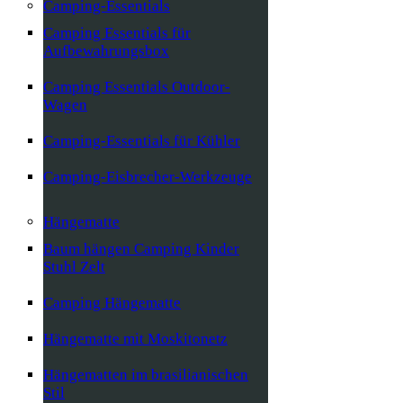
Camping-Essentials
Camping Essentials für
Aufbewahrungsbox
Camping Essentials Outdoor-
Wagen
Camping-Essentials für Kühler
Camping-Eisbrecher-Werkzeuge
Hängematte
Baum hängen Camping Kinder
Stuhl Zelt
Camping Hängematte
Hängematte mit Moskitonetz
Hängematten im brasilianischen
Stil