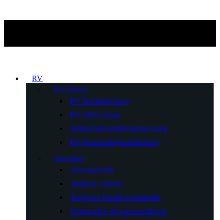
RV
RV-Schutz
RV Radabdeckung
RV-Abdeckung
Windschutzscheibenabdeckung
RV-Klimaanlagenabdeckung
Abwasser
Abwassertank
Tragbare Toilette
Tragbarer Handwaschständer
Wohnmobil-Abwasserschlauch