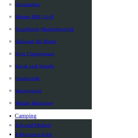
Bootsanker
Marine BBQ Grill
Klappbarer Marinebootsitz
Bullauge für Boote
Boot Flaggenmast
Kajak und Angeln
Handwinde
Wassersport
Marine Hardware
Camping
Zelt und Obdach
4-Personen-Zelte