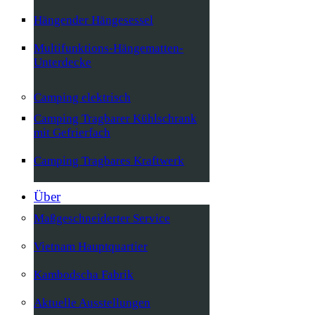
Hängender Hängesessel
Multifunktions-Hängematten-
Unterdecke
Camping elektrisch
Camping Tragbarer Kühlschrank
mit Gefrierfach
Camping Tragbares Kraftwerk
Über
Maßgeschneiderter Service
Vietnam Hauptquartier
Kambodscha Fabrik
Aktuelle Ausstellungen