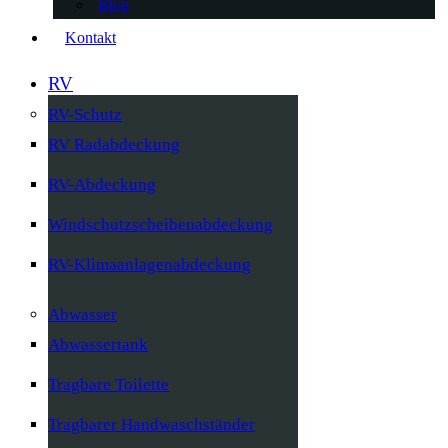
Blog
Kontakt
RV
RV-Schutz
RV Radabdeckung
RV-Abdeckung
Windschutzscheibenabdeckung
RV-Klimaanlagenabdeckung
Abwasser
Abwassertank
Tragbare Toilette
Tragbarer Handwaschständer