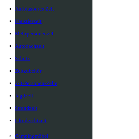
Aufblasbares Zelt
Haustierzelt
Mehrpersonenzelt
Autodachzelt
Schutz
Zeltzubehör
2-3-Personen-Zelte
Jagdzelt
Strandzelt
Ultraleichtzelt
Campingmöbel