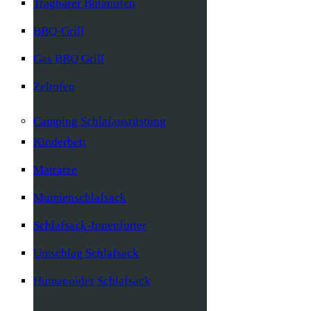
Tragbarer Butanofen
BBQ-Grill
Gas BBQ Grill
Zeltofen
Camping Schlafausrüstung
Kinderbett
Matratze
Mumienschlafsack
Schlafsack-Innenfutter
Umschlag Schlafsack
Humanoider Schlafsack