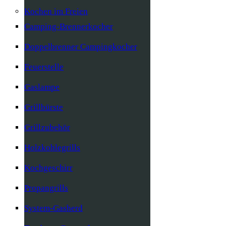
Kochen im Freien
Camping-Brennerkocher
Doppelbrenner Campingkocher
Feuerstelle
Gaslampe
Grillbürste
Grillzubehör
Holzkohlegrills
Kochgeschirr
Propangrills
System-Gasherd