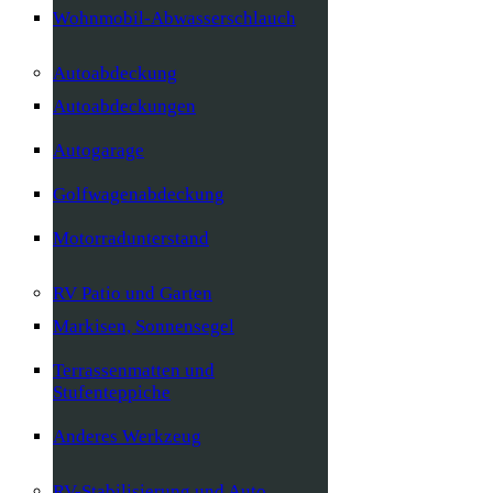
Wohnmobil-Abwasserschlauch
Autoabdeckung
Autoabdeckungen
Autogarage
Golfwagenabdeckung
Motorradunterstand
RV Patio und Garten
Markisen, Sonnensegel
Terrassenmatten und
Stufenteppiche
Anderes Werkzeug
RV-Stabilisierung und Auto