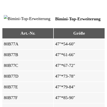
Bimini-Top-Erweiterung
Art.-Nr.
Größe
80B77A
47"*54-60"
80B77B
47"*61-66"
80B77C
47"*67-72"
80B77D
47"*73-78"
80B77E
47"*79-84"
80B77F
47"*85-90"