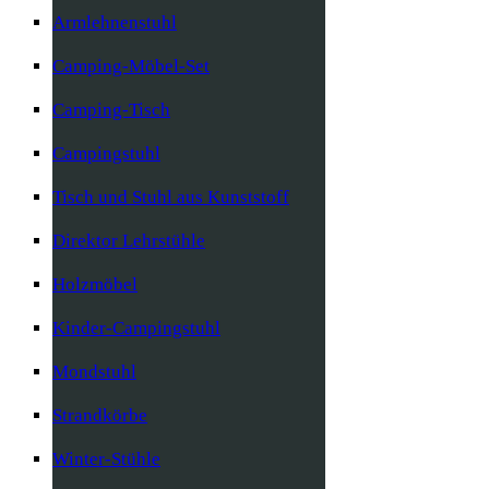
Armlehnenstuhl
Camping-Möbel-Set
Camping-Tisch
Campingstuhl
Tisch und Stuhl aus Kunststoff
Direktor Lehrstühle
Holzmöbel
Kinder-Campingstuhl
Mondstuhl
Strandkörbe
Winter-Stühle