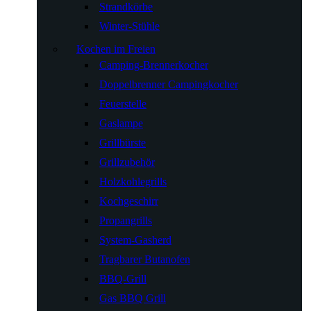
Strandkörbe
Winter-Stühle
Kochen im Freien
Camping-Brennerkocher
Doppelbrenner Campingkocher
Feuerstelle
Gaslampe
Grillbürste
Grillzubehör
Holzkohlegrills
Kochgeschirr
Propangrills
System-Gasherd
Tragbarer Butanofen
BBQ-Grill
Gas BBQ Grill