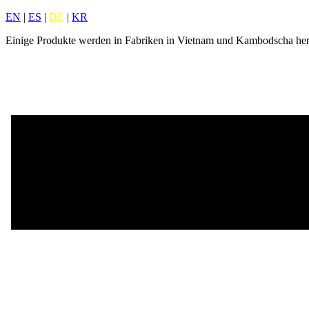
EN
|
ES
|
DE
|
KR
Einige Produkte werden in Fabriken in Vietnam und Kambodscha herg