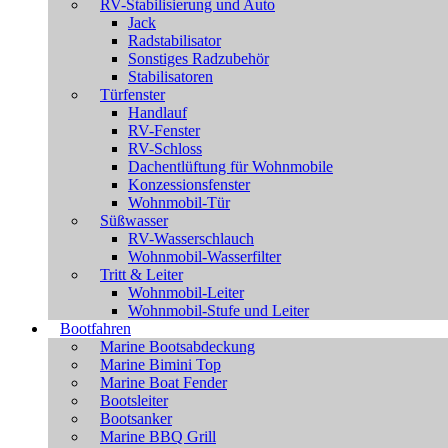
RV-Stabilisierung und Auto
Jack
Radstabilisator
Sonstiges Radzubehör
Stabilisatoren
Türfenster
Handlauf
RV-Fenster
RV-Schloss
Dachentlüftung für Wohnmobile
Konzessionsfenster
Wohnmobil-Tür
Süßwasser
RV-Wasserschlauch
Wohnmobil-Wasserfilter
Tritt & Leiter
Wohnmobil-Leiter
Wohnmobil-Stufe und Leiter
Bootfahren
Marine Bootsabdeckung
Marine Bimini Top
Marine Boat Fender
Bootsleiter
Bootsanker
Marine BBQ Grill