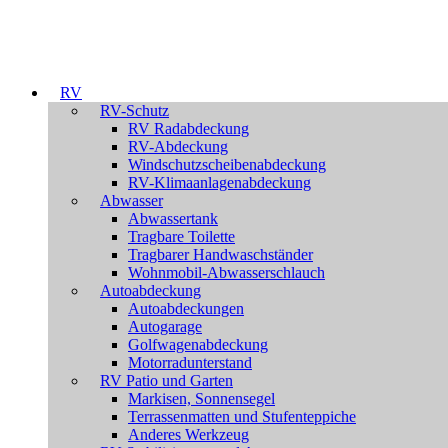
RV
RV-Schutz
RV Radabdeckung
RV-Abdeckung
Windschutzscheibenabdeckung
RV-Klimaanlagenabdeckung
Abwasser
Abwassertank
Tragbare Toilette
Tragbarer Handwaschständer
Wohnmobil-Abwasserschlauch
Autoabdeckung
Autoabdeckungen
Autogarage
Golfwagenabdeckung
Motorradunterstand
RV Patio und Garten
Markisen, Sonnensegel
Terrassenmatten und Stufenteppiche
Anderes Werkzeug