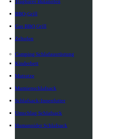
Tragbarer Butanofen
BBQ-Grill
Gas BBQ Grill
Zeltofen
Camping Schlafausrüstung
Kinderbett
Matratze
Mumienschlafsack
Schlafsack-Innenfutter
Umschlag Schlafsack
Humanoider Schlafsack