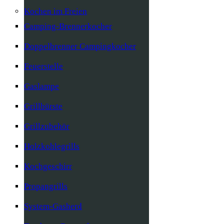
Kochen im Freien
Camping-Brennerkocher
Doppelbrenner Campingkocher
Feuerstelle
Gaslampe
Grillbürste
Grillzubehör
Holzkohlegrills
Kochgeschirr
Propangrills
System-Gasherd