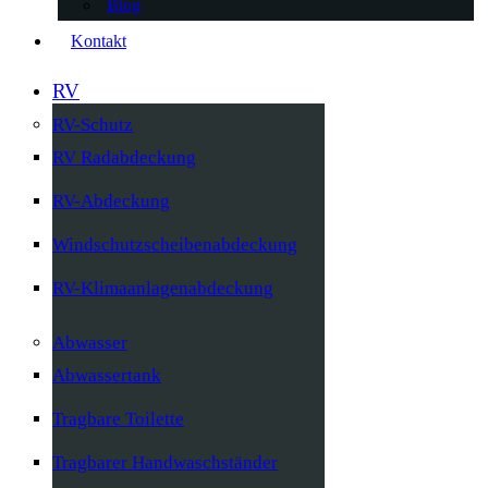
Blog
Kontakt
RV
RV-Schutz
RV Radabdeckung
RV-Abdeckung
Windschutzscheibenabdeckung
RV-Klimaanlagenabdeckung
Abwasser
Abwassertank
Tragbare Toilette
Tragbarer Handwaschständer