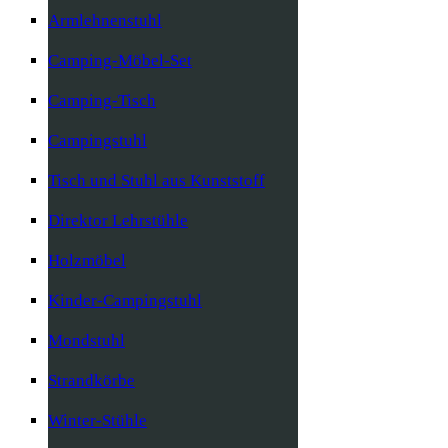
Armlehnenstuhl
Camping-Möbel-Set
Camping-Tisch
Campingstuhl
Tisch und Stuhl aus Kunststoff
Direktor Lehrstühle
Holzmöbel
Kinder-Campingstuhl
Mondstuhl
Strandkörbe
Winter-Stühle