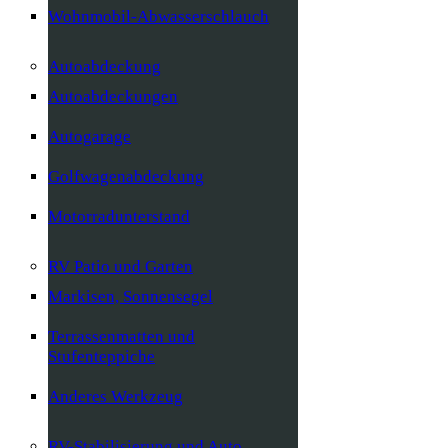
Wohnmobil-Abwasserschlauch
Autoabdeckung
Autoabdeckungen
Autogarage
Golfwagenabdeckung
Motorradunterstand
RV Patio und Garten
Markisen, Sonnensegel
Terrassenmatten und
Stufenteppiche
Anderes Werkzeug
RV-Stabilisierung und Auto