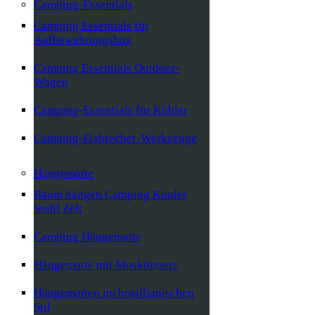
Camping-Essentials
Camping Essentials für
Aufbewahrungsbox
Camping Essentials Outdoor-
Wagen
Camping-Essentials für Kühler
Camping-Eisbrecher-Werkzeuge
Hängematte
Baum hängen Camping Kinder
Stuhl Zelt
Camping Hängematte
Hängematte mit Moskitonetz
Hängematten im brasilianischen
Stil