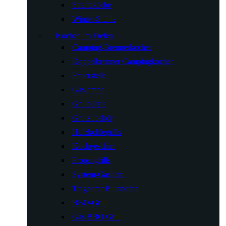
Strandkörbe
Winter-Stühle
Kochen im Freien
Camping-Brennerkocher
Doppelbrenner Campingkocher
Feuerstelle
Gaslampe
Grillbürste
Grillzubehör
Holzkohlegrills
Kochgeschirr
Propangrills
System-Gasherd
Tragbarer Butanofen
BBQ-Grill
Gas BBQ Grill