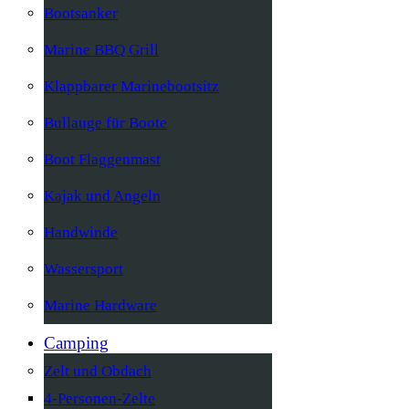
Bootsanker
Marine BBQ Grill
Klappbarer Marinebootsitz
Bullauge für Boote
Boot Flaggenmast
Kajak und Angeln
Handwinde
Wassersport
Marine Hardware
Camping
Zelt und Obdach
4-Personen-Zelte