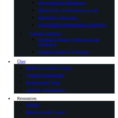
Hängematte mit Moskitonetz
Hängematten im brasilianischen Stil
Hängender Hängesessel
Multifunktions-Hängematten-Unterdecke
Camping elektrisch
Camping Tragbarer Kühlschrank mit
Gefrierfach
Camping Tragbares Kraftwerk
Über
Maßgeschneiderter Service
Vietnam Hauptquartier
Kambodscha Fabrik
Aktuelle Ausstellungen
Ressourcen
Katalog
Häufig gestellte Fragen