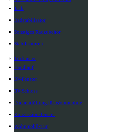
Jack
Radstabilisator
Sonstiges Radzubehör
Stabilisatoren
Türfenster
Handlauf
RV-Fenster
RV-Schloss
Dachentlüftung für Wohnmobile
Konzessionsfenster
Wohnmobil-Tür