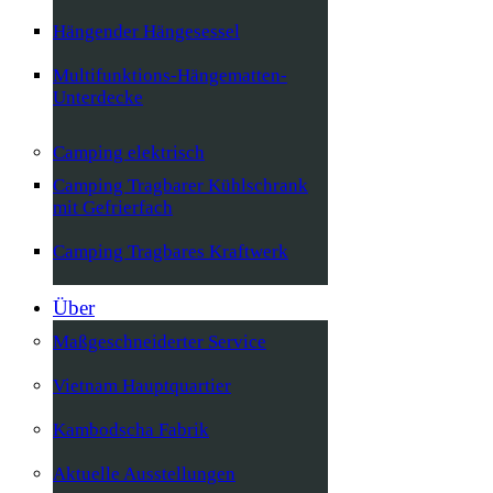
Hängender Hängesessel
Multifunktions-Hängematten-
Unterdecke
Camping elektrisch
Camping Tragbarer Kühlschrank
mit Gefrierfach
Camping Tragbares Kraftwerk
Über
Maßgeschneiderter Service
Vietnam Hauptquartier
Kambodscha Fabrik
Aktuelle Ausstellungen