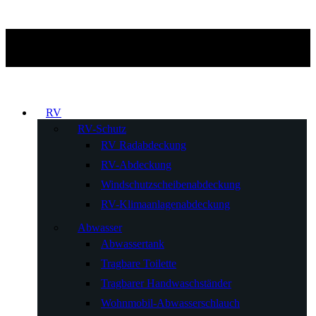
RV
RV-Schutz
RV Radabdeckung
RV-Abdeckung
Windschutzscheibenabdeckung
RV-Klimaanlagenabdeckung
Abwasser
Abwassertank
Tragbare Toilette
Tragbarer Handwaschständer
Wohnmobil-Abwasserschlauch