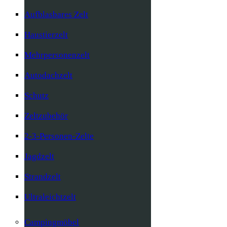
Aufblasbares Zelt
Haustierzelt
Mehrpersonenzelt
Autodachzelt
Schutz
Zeltzubehör
2-3-Personen-Zelte
Jagdzelt
Strandzelt
Ultraleichtzelt
Campingmöbel