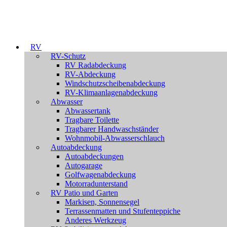
RV
RV-Schutz
RV Radabdeckung
RV-Abdeckung
Windschutzscheibenabdeckung
RV-Klimaanlagenabdeckung
Abwasser
Abwassertank
Tragbare Toilette
Tragbarer Handwaschständer
Wohnmobil-Abwasserschlauch
Autoabdeckung
Autoabdeckungen
Autogarage
Golfwagenabdeckung
Motorradunterstand
RV Patio und Garten
Markisen, Sonnensegel
Terrassenmatten und Stufenteppiche
Anderes Werkzeug