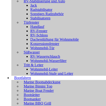
RV-Stabilisierung und Auto
Jack
Radstabilisator
Sonstiges Radzubehör
Stabilisatoren
Türfenster
Handlauf
RV-Fenster
RV-Schloss
Dachentlüftung für Wohnmobile
Konzessionsfenster
Wohnmobil-Tür
Süßwasser
RV-Wasserschlauch
Wohnmobil-Wasserfilter
Tritt & Leiter
Wohnmobil-Leiter
Wohnmobil-Stufe und Leiter
Bootfahren
Marine Bootsabdeckung
Marine Bimini Top
Marine Boat Fender
Bootsleiter
Bootsanker
Marine BBQ Grill