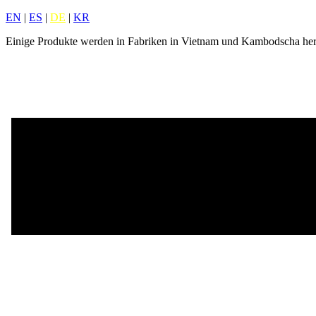
EN
|
ES
|
DE
|
KR
Einige Produkte werden in Fabriken in Vietnam und Kambodscha herg