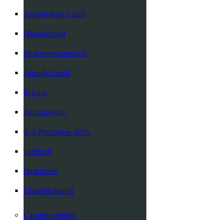
Aufblasbares Zelt
Haustierzelt
Mehrpersonenzelt
Autodachzelt
Schutz
Zeltzubehör
2-3-Personen-Zelte
Jagdzelt
Strandzelt
Ultraleichtzelt
Campingmöbel