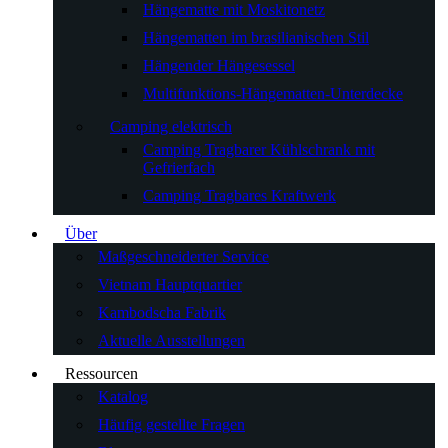
Hängematte mit Moskitonetz
Hängematten im brasilianischen Stil
Hängender Hängesessel
Multifunktions-Hängematten-Unterdecke
Camping elektrisch
Camping Tragbarer Kühlschrank mit
Gefrierfach
Camping Tragbares Kraftwerk
Über
Maßgeschneiderter Service
Vietnam Hauptquartier
Kambodscha Fabrik
Aktuelle Ausstellungen
Ressourcen
Katalog
Häufig gestellte Fragen