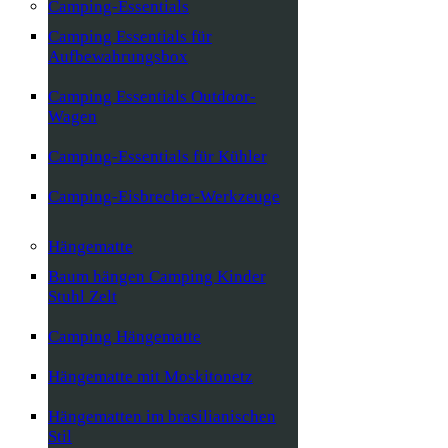
Camping-Essentials
Camping Essentials für
Aufbewahrungsbox
Camping Essentials Outdoor-
Wagen
Camping-Essentials für Kühler
Camping-Eisbrecher-Werkzeuge
Hängematte
Baum hängen Camping Kinder
Stuhl Zelt
Camping Hängematte
Hängematte mit Moskitonetz
Hängematten im brasilianischen
Stil