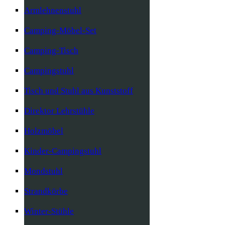
Armlehnenstuhl
Camping-Möbel-Set
Camping-Tisch
Campingstuhl
Tisch und Stuhl aus Kunststoff
Direktor Lehrstühle
Holzmöbel
Kinder-Campingstuhl
Mondstuhl
Strandkörbe
Winter-Stühle