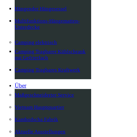
Hängender Hängesessel
Multifunktions-Hängematten-
Unterdecke
Camping elektrisch
Camping Tragbarer Kühlschrank
mit Gefrierfach
Camping Tragbares Kraftwerk
Über
Maßgeschneiderter Service
Vietnam Hauptquartier
Kambodscha Fabrik
Aktuelle Ausstellungen