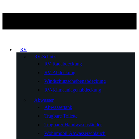
RV
RV-Schutz
RV Radabdeckung
RV-Abdeckung
Windschutzscheibenabdeckung
RV-Klimaanlagenabdeckung
Abwasser
Abwassertank
Tragbare Toilette
Tragbarer Handwaschständer
Wohnmobil-Abwasserschlauch