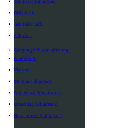
Tragbarer Butanofen
BBQ-Grill
Gas BBQ Grill
Zeltofen
Camping Schlafausrüstung
Kinderbett
Matratze
Mumienschlafsack
Schlafsack-Innenfutter
Umschlag Schlafsack
Humanoider Schlafsack