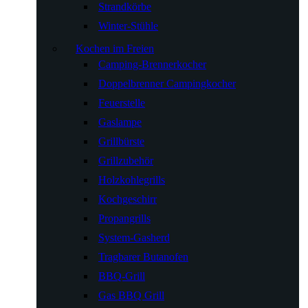
Strandkörbe
Winter-Stühle
Kochen im Freien
Camping-Brennerkocher
Doppelbrenner Campingkocher
Feuerstelle
Gaslampe
Grillbürste
Grillzubehör
Holzkohlegrills
Kochgeschirr
Propangrills
System-Gasherd
Tragbarer Butanofen
BBQ-Grill
Gas BBQ Grill