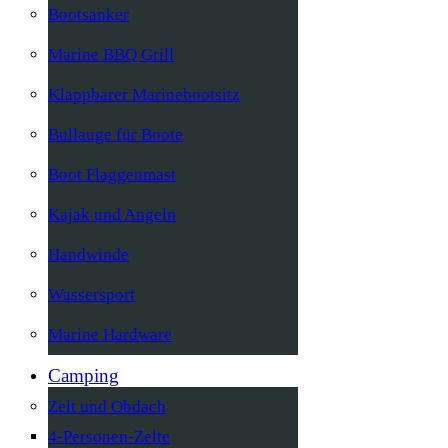
Bootsanker
Marine BBQ Grill
Klappbarer Marinebootsitz
Bullauge für Boote
Boot Flaggenmast
Kajak und Angeln
Handwinde
Wassersport
Marine Hardware
Camping
Zelt und Obdach
4-Personen-Zelte