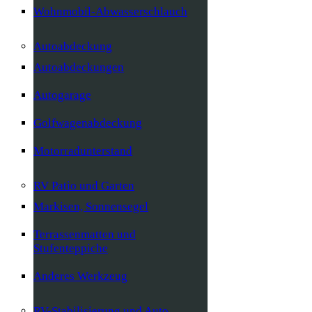
Wohnmobil-Abwasserschlauch
Autoabdeckung
Autoabdeckungen
Autogarage
Golfwagenabdeckung
Motorradunterstand
RV Patio und Garten
Markisen, Sonnensegel
Terrassenmatten und
Stufenteppiche
Anderes Werkzeug
RV-Stabilisierung und Auto