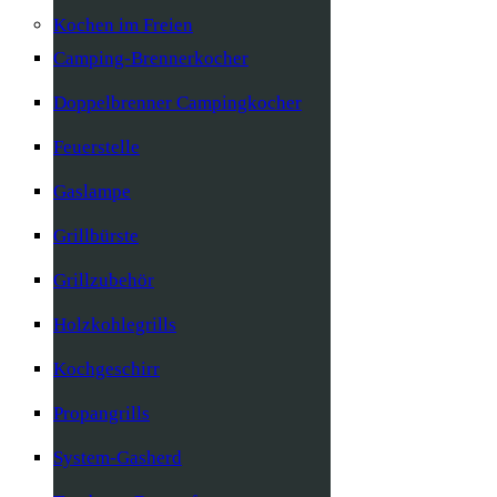
Kochen im Freien
Camping-Brennerkocher
Doppelbrenner Campingkocher
Feuerstelle
Gaslampe
Grillbürste
Grillzubehör
Holzkohlegrills
Kochgeschirr
Propangrills
System-Gasherd