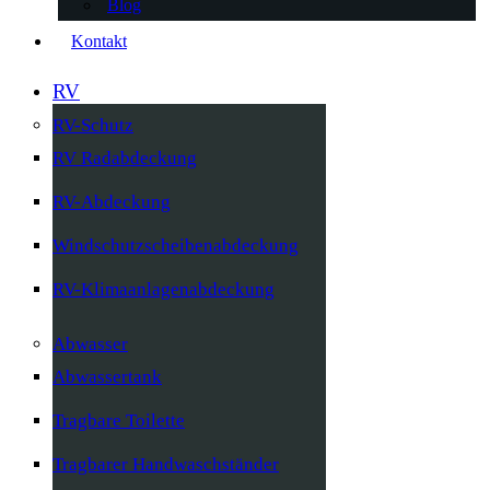
Blog
Kontakt
RV
RV-Schutz
RV Radabdeckung
RV-Abdeckung
Windschutzscheibenabdeckung
RV-Klimaanlagenabdeckung
Abwasser
Abwassertank
Tragbare Toilette
Tragbarer Handwaschständer