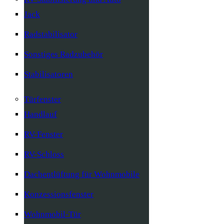
Jack
Radstabilisator
Sonstiges Radzubehör
Stabilisatoren
Türfenster
Handlauf
RV-Fenster
RV-Schloss
Dachentlüftung für Wohnmobile
Konzessionsfenster
Wohnmobil-Tür