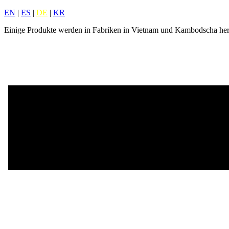
EN
|
ES
|
DE
|
KR
Einige Produkte werden in Fabriken in Vietnam und Kambodscha herg