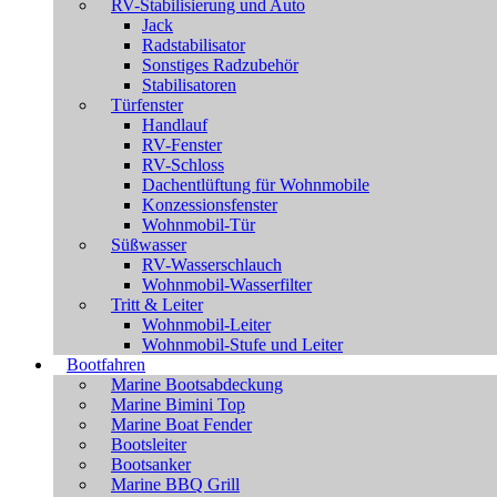
RV-Stabilisierung und Auto
Jack
Radstabilisator
Sonstiges Radzubehör
Stabilisatoren
Türfenster
Handlauf
RV-Fenster
RV-Schloss
Dachentlüftung für Wohnmobile
Konzessionsfenster
Wohnmobil-Tür
Süßwasser
RV-Wasserschlauch
Wohnmobil-Wasserfilter
Tritt & Leiter
Wohnmobil-Leiter
Wohnmobil-Stufe und Leiter
Bootfahren
Marine Bootsabdeckung
Marine Bimini Top
Marine Boat Fender
Bootsleiter
Bootsanker
Marine BBQ Grill