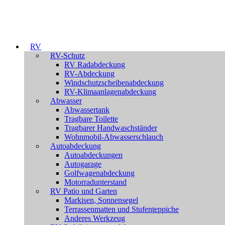
RV
RV-Schutz
RV Radabdeckung
RV-Abdeckung
Windschutzscheibenabdeckung
RV-Klimaanlagenabdeckung
Abwasser
Abwassertank
Tragbare Toilette
Tragbarer Handwaschständer
Wohnmobil-Abwasserschlauch
Autoabdeckung
Autoabdeckungen
Autogarage
Golfwagenabdeckung
Motorradunterstand
RV Patio und Garten
Markisen, Sonnensegel
Terrassenmatten und Stufenteppiche
Anderes Werkzeug