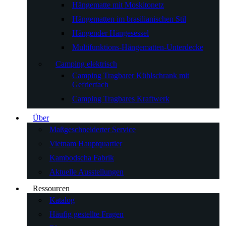
Hängematte mit Moskitonetz
Hängematten im brasilianischen Stil
Hängender Hängesessel
Multifunktions-Hängematten-Unterdecke
Camping elektrisch
Camping Tragbarer Kühlschrank mit
Gefrierfach
Camping Tragbares Kraftwerk
Über
Maßgeschneiderter Service
Vietnam Hauptquartier
Kambodscha Fabrik
Aktuelle Ausstellungen
Ressourcen
Katalog
Häufig gestellte Fragen