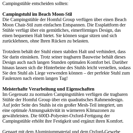
Campingstühle entscheiden sollten:
Campingstuhl im Beach Moon-Stil
Die Campingstühle der Homful Group verfügen über einen Beach
Moon Chair-Stil zum einfachen Entspannen. Die Essplattform der
Stühle verfügt über ein gemütliches, eimerförmiges Design, das
einen bequemen Halt bietet. Sie können sogar sitzen und sich
zurücklehnen, ohne Ihren Rücken zu belasten.
Trotzdem behält der Stuhl einen stabilen Halt und verhindert, dass
Sie darin einsinken. Trotz seiner tragbaren Bauweise behält dieses
Design auch nach langen Stunden optimalen Komfort bei. Darüber
hinaus lassen sich die Hinterbeine des Stuhls leicht verstellen, sodass
Sie den Stuhl als Liege verwenden können – der perfekte Stuhl zum
Faulenzen nach einem langen Tag!
Meisterhafte Verarbeitung und Eigenschaften
Im Gegensatz zu normalen Campingstühlen verfügen die tragbaren
Stühle der Homful Group über ein quadratisches Rahmendesign.
Auf jeder Seite des Stuhls ist ein großer Mesh-Teil integriert, um
eine optimale Atmungsaktivität in wärmeren Klimazonen zu
gewährleisten. Die 600D-Polyester-Oxford-Fertigung der
Campingstühle erhöht ihre Festigkeit und ergänzt ihren Komfort.
Gepaart mit dem Aluminiummaterial und dem Oxford-Gewebe