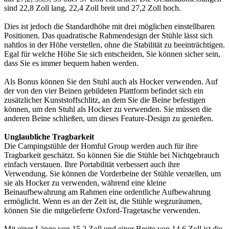
sind 22,8 Zoll lang, 22,4 Zoll breit und 27,2 Zoll hoch.
Dies ist jedoch die Standardhöhe mit drei möglichen einstellbaren
Positionen. Das quadratische Rahmendesign der Stühle lässt sich
nahtlos in der Höhe verstellen, ohne die Stabilität zu beeinträchtigen.
Egal für welche Höhe Sie sich entscheiden, Sie können sicher sein,
dass Sie es immer bequem haben werden.
Als Bonus können Sie den Stuhl auch als Hocker verwenden. Auf
der von den vier Beinen gebildeten Plattform befindet sich ein
zusätzlicher Kunststoffschlitz, an dem Sie die Beine befestigen
können, um den Stuhl als Hocker zu verwenden. Sie müssen die
anderen Beine schließen, um dieses Feature-Design zu genießen.
Unglaubliche Tragbarkeit
Die Campingstühle der Homful Group werden auch für ihre
Tragbarkeit geschätzt. So können Sie die Stühle bei Nichtgebrauch
einfach verstauen. Ihre Portabilität verbessert auch ihre
Verwendung. Sie können die Vorderbeine der Stühle verstellen, um
sie als Hocker zu verwenden, während eine kleine
Beinaufbewahrung am Rahmen eine ordentliche Aufbewahrung
ermöglicht. Wenn es an der Zeit ist, die Stühle wegzuräumen,
können Sie die mitgelieferte Oxford-Tragetasche verwenden.
Mit einer Länge von 15,2 Zoll und einer Breite von 14,6 Zoll ist die