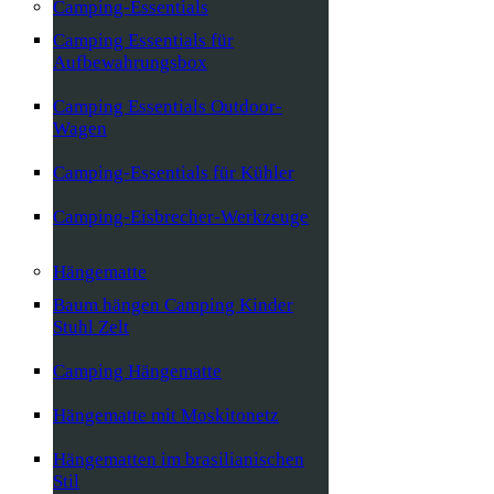
Camping-Essentials
Camping Essentials für
Aufbewahrungsbox
Camping Essentials Outdoor-
Wagen
Camping-Essentials für Kühler
Camping-Eisbrecher-Werkzeuge
Hängematte
Baum hängen Camping Kinder
Stuhl Zelt
Camping Hängematte
Hängematte mit Moskitonetz
Hängematten im brasilianischen
Stil