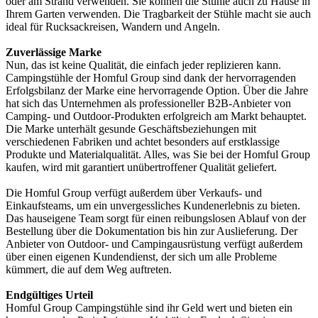
oder am Strand verwenden. Sie können die Stühle auch zu Hause in
Ihrem Garten verwenden. Die Tragbarkeit der Stühle macht sie auch
ideal für Rucksackreisen, Wandern und Angeln.
Zuverlässige Marke
Nun, das ist keine Qualität, die einfach jeder replizieren kann.
Campingstühle der Homful Group sind dank der hervorragenden
Erfolgsbilanz der Marke eine hervorragende Option. Über die Jahre
hat sich das Unternehmen als professioneller B2B-Anbieter von
Camping- und Outdoor-Produkten erfolgreich am Markt behauptet.
Die Marke unterhält gesunde Geschäftsbeziehungen mit
verschiedenen Fabriken und achtet besonders auf erstklassige
Produkte und Materialqualität. Alles, was Sie bei der Homful Group
kaufen, wird mit garantiert unübertroffener Qualität geliefert.
Die Homful Group verfügt außerdem über Verkaufs- und
Einkaufsteams, um ein unvergessliches Kundenerlebnis zu bieten.
Das hauseigene Team sorgt für einen reibungslosen Ablauf von der
Bestellung über die Dokumentation bis hin zur Auslieferung. Der
Anbieter von Outdoor- und Campingausrüstung verfügt außerdem
über einen eigenen Kundendienst, der sich um alle Probleme
kümmert, die auf dem Weg auftreten.
Endgültiges Urteil
Homful Group Campingstühle sind ihr Geld wert und bieten ein