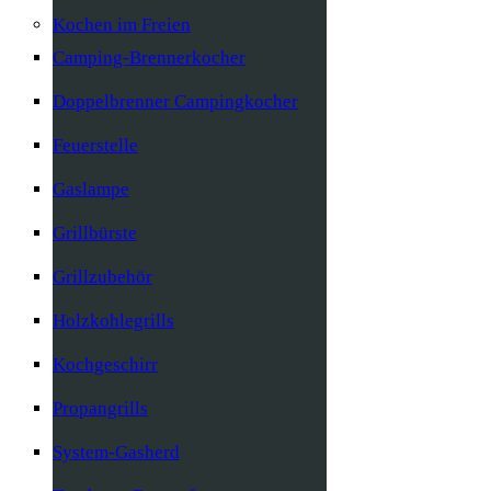
Kochen im Freien
Camping-Brennerkocher
Doppelbrenner Campingkocher
Feuerstelle
Gaslampe
Grillbürste
Grillzubehör
Holzkohlegrills
Kochgeschirr
Propangrills
System-Gasherd