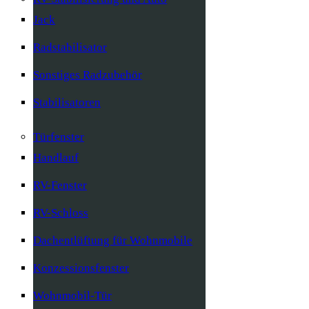
Jack
Radstabilisator
Sonstiges Radzubehör
Stabilisatoren
Türfenster
Handlauf
RV-Fenster
RV-Schloss
Dachentlüftung für Wohnmobile
Konzessionsfenster
Wohnmobil-Tür