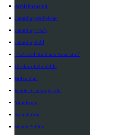
Armlehnenstuhl
Camping-Möbel-Set
Camping-Tisch
Campingstuhl
Tisch und Stuhl aus Kunststoff
Direktor Lehrstühle
Holzmöbel
Kinder-Campingstuhl
Mondstuhl
Strandkörbe
Winter-Stühle