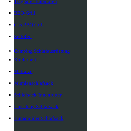
Tragbarer Butanofen
BBQ-Grill
Gas BBQ Grill
Zeltofen
Camping Schlafausrüstung
Kinderbett
Matratze
Mumienschlafsack
Schlafsack-Innenfutter
Umschlag Schlafsack
Humanoider Schlafsack