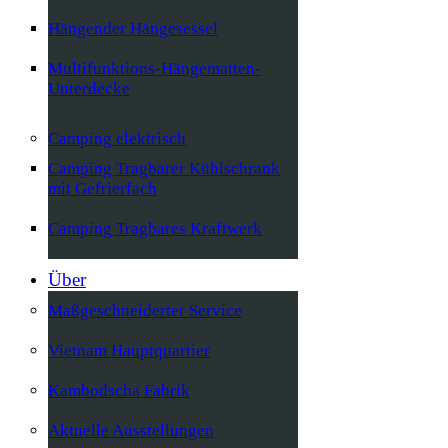
Hängender Hängesessel
Multifunktions-Hängematten-
Unterdecke
Camping elektrisch
Camping Tragbarer Kühlschrank
mit Gefrierfach
Camping Tragbares Kraftwerk
Über
Maßgeschneiderter Service
Vietnam Hauptquartier
Kambodscha Fabrik
Aktuelle Ausstellungen