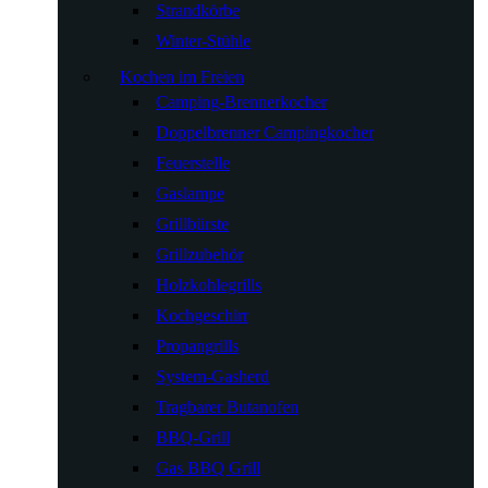
Strandkörbe
Winter-Stühle
Kochen im Freien
Camping-Brennerkocher
Doppelbrenner Campingkocher
Feuerstelle
Gaslampe
Grillbürste
Grillzubehör
Holzkohlegrills
Kochgeschirr
Propangrills
System-Gasherd
Tragbarer Butanofen
BBQ-Grill
Gas BBQ Grill