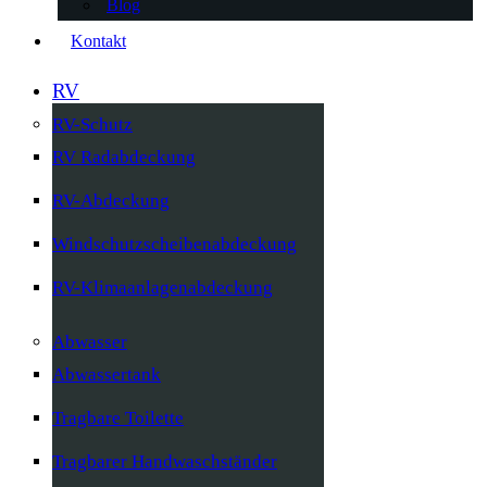
Blog
Kontakt
RV
RV-Schutz
RV Radabdeckung
RV-Abdeckung
Windschutzscheibenabdeckung
RV-Klimaanlagenabdeckung
Abwasser
Abwassertank
Tragbare Toilette
Tragbarer Handwaschständer