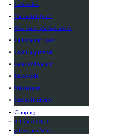
Bootsanker
Marine BBQ Grill
Klappbarer Marinebootsitz
Bullauge für Boote
Boot Flaggenmast
Kajak und Angeln
Handwinde
Wassersport
Marine Hardware
Camping
Zelt und Obdach
4-Personen-Zelte