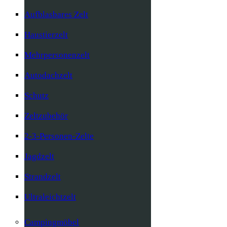
Aufblasbares Zelt
Haustierzelt
Mehrpersonenzelt
Autodachzelt
Schutz
Zeltzubehör
2-3-Personen-Zelte
Jagdzelt
Strandzelt
Ultraleichtzelt
Campingmöbel