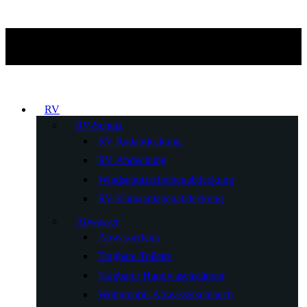
RV
RV-Schutz
RV Radabdeckung
RV-Abdeckung
Windschutzscheibenabdeckung
RV-Klimaanlagenabdeckung
Abwasser
Abwassertank
Tragbare Toilette
Tragbarer Handwaschständer
Wohnmobil-Abwasserschlauch