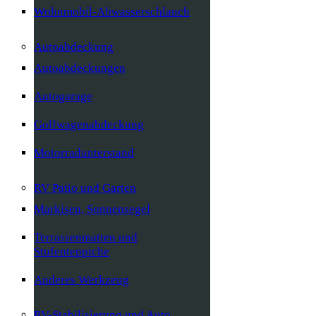
Wohnmobil-Abwasserschlauch
Autoabdeckung
Autoabdeckungen
Autogarage
Golfwagenabdeckung
Motorradunterstand
RV Patio und Garten
Markisen, Sonnensegel
Terrassenmatten und
Stufenteppiche
Anderes Werkzeug
RV-Stabilisierung und Auto