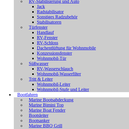
RV-Stabilisierung und Auto
Jack
Radstabilisator
Sonstiges Radzubehör
Stabilisatoren
Türfenster
Handlauf
RV-Fenster
RV-Schloss
Dachentlüftung für Wohnmobile
Konzessionsfenster
Wohnmobil-Tür
Süßwasser
RV-Wasserschlauch
Wohnmobil-Wasserfilter
Tritt & Leiter
Wohnmobil-Leiter
Wohnmobil-Stufe und Leiter
Bootfahren
Marine Bootsabdeckung
Marine Bimini Top
Marine Boat Fender
Bootsleiter
Bootsanker
Marine BBQ Grill