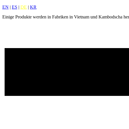
EN
|
ES
|
DE
|
KR
Einige Produkte werden in Fabriken in Vietnam und Kambodscha herg