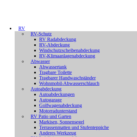
RV
RV-Schutz
RV Radabdeckung
RV-Abdeckung
Windschutzscheibenabdeckung
RV-Klimaanlagenabdeckung
Abwasser
Abwassertank
Tragbare Toilette
Tragbarer Handwaschständer
Wohnmobil-Abwasserschlauch
Autoabdeckung
Autoabdeckungen
Autogarage
Golfwagenabdeckung
Motorradunterstand
RV Patio und Garten
Markisen, Sonnensegel
Terrassenmatten und Stufenteppiche
Anderes Werkzeug