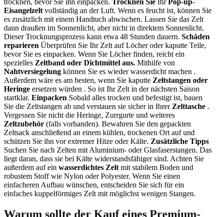
trocknen, bevor Sie ihn einpacken.
Trocknen Sie
Ihr
Pop-up-
Eisangelzelt
vollständig an der Luft. Wenn es feucht ist, können Sie
es zusätzlich mit einem Handtuch abwischen. Lassen Sie das Zelt
dann draußen im Sonnenlicht, aber nicht in direktem Sonnenlicht.
Dieser Trocknungsprozess kann etwa 48 Stunden dauern.
Schäden
reparieren
Überprüfen Sie Ihr Zelt auf Löcher oder kaputte Teile,
bevor Sie es einpacken. Wenn Sie Löcher finden, reicht ein
spezielles
Zeltband oder Dichtmittel aus.
Mithilfe von
Nahtversiegelung
können Sie es wieder wasserdicht machen .
Außerdem wäre es am besten, wenn Sie kaputte
Zeltstangen oder
Heringe
ersetzen würden . So ist Ihr Zelt in der nächsten Saison
startklar.
Einpacken
Sobald alles trocken und befestigt ist, bauen
Sie die Zeltstangen ab und verstauen sie sicher in Ihrer
Zelttasche
.
Vergessen Sie nicht die Heringe, Zurrgurte und weiteres
Zeltzubehör
(falls vorhanden). Bewahren Sie den gepackten
Zeltsack anschließend an einem kühlen, trockenen Ort auf und
schützen Sie ihn vor extremer Hitze oder Kälte.
Zusätzliche Tipps
Suchen Sie nach Zelten mit Aluminium- oder Glasfaserstangen. Das
liegt daran, dass sie bei Kälte widerstandsfähiger sind. Achten Sie
außerdem auf ein
wasserdichtes Zelt
mit stabilem Boden und
robustem Stoff wie Nylon oder Polyester. Wenn Sie einen
einfacheren Aufbau wünschen, entscheiden Sie sich für ein
einfaches kuppelförmiges Zelt mit möglichst wenigen Stangen.
Warum sollte der Kauf eines Premium-