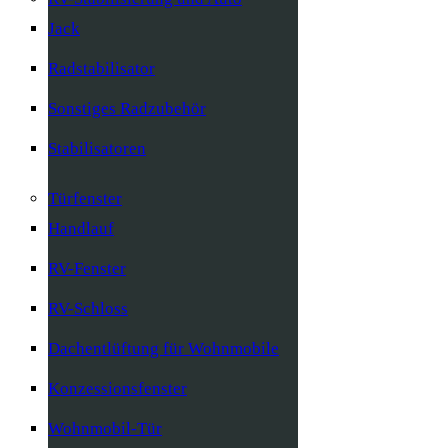
Jack
Radstabilisator
Sonstiges Radzubehör
Stabilisatoren
Türfenster
Handlauf
RV-Fenster
RV-Schloss
Dachentlüftung für Wohnmobile
Konzessionsfenster
Wohnmobil-Tür