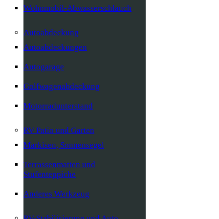
Wohnmobil-Abwasserschlauch
Autoabdeckung
Autoabdeckungen
Autogarage
Golfwagenabdeckung
Motorradunterstand
RV Patio und Garten
Markisen, Sonnensegel
Terrassenmatten und
Stufenteppiche
Anderes Werkzeug
RV-Stabilisierung und Auto