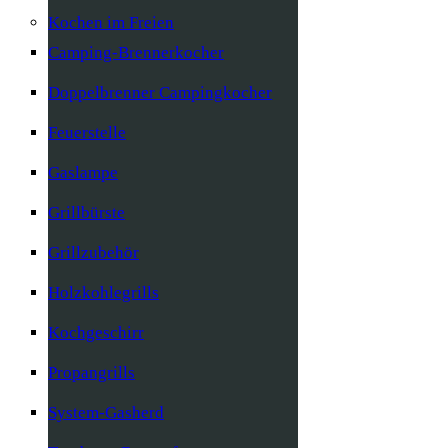
Kochen im Freien
Camping-Brennerkocher
Doppelbrenner Campingkocher
Feuerstelle
Gaslampe
Grillbürste
Grillzubehör
Holzkohlegrills
Kochgeschirr
Propangrills
System-Gasherd