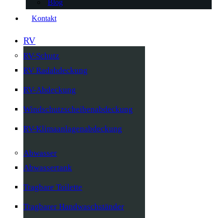
Blog
Kontakt
RV
RV-Schutz
RV Radabdeckung
RV-Abdeckung
Windschutzscheibenabdeckung
RV-Klimaanlagenabdeckung
Abwasser
Abwassertank
Tragbare Toilette
Tragbarer Handwaschständer