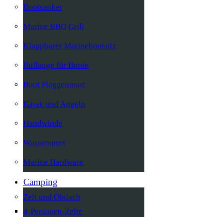
Bootsanker
Marine BBQ Grill
Klappbarer Marinebootsitz
Bullauge für Boote
Boot Flaggenmast
Kajak und Angeln
Handwinde
Wassersport
Marine Hardware
Camping
Zelt und Obdach
4-Personen-Zelte