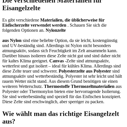
Die verschiedenen Materialien für
Eisangelzelte
Es gibt verschiedene
Materialien, die üblicherweise für
Eisfischerzelte verwendet werden
. Schauen Sie sich die
folgenden Optionen an.
Nylonzelte
aus Nylon
sind eine beliebte Option, da sie leicht, kostengünstig
und UV-beständig sind. Allerdings ist Nylon nicht besonders
atmungsaktiv, sodass sich Feuchtigkeit im Zelt ansammeln kann.
Darüber hinaus isolieren diese Zelte nicht gut und sind daher nicht
für kaltes Klima geeignet.
Canvas
-Zelte sind atmungsaktiv,
wetterfest und gut isoliert – ideal für kühles Klima. Allerdings sind
diese Zelte teuer und schwerer.
Polyesterzelte
aus Polyester
sind
atmungsaktiv und wetterbeständig. Polyester ist sehr leicht und hält
rauem Wetter nicht stand. Aus diesem Grund benötigen sie einen
weiteren Wetterschutz.
Thermostoffe
Thermozeltmaterialien
aus
Polyester oder Thermonylon bieten eine hervorragende Isolierung.
Sie sind wetterbeständig und speziell für das Eisfischen konzipiert.
Diese Zelte sind erschwinglich, aber sperriger zu packen.
Wie wählt man das richtige Eisangelzelt
aus?