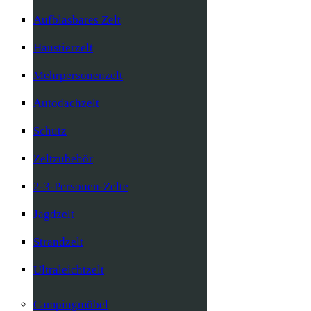
Aufblasbares Zelt
Haustierzelt
Mehrpersonenzelt
Autodachzelt
Schutz
Zeltzubehör
2-3-Personen-Zelte
Jagdzelt
Strandzelt
Ultraleichtzelt
Campingmöbel