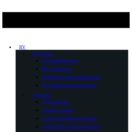
RV
RV-Schutz
RV Radabdeckung
RV-Abdeckung
Windschutzscheibenabdeckung
RV-Klimaanlagenabdeckung
Abwasser
Abwassertank
Tragbare Toilette
Tragbarer Handwaschständer
Wohnmobil-Abwasserschlauch