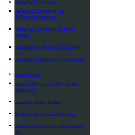
Camping-Essentials
Camping Essentials für
Aufbewahrungsbox
Camping Essentials Outdoor-
Wagen
Camping-Essentials für Kühler
Camping-Eisbrecher-Werkzeuge
Hängematte
Baum hängen Camping Kinder
Stuhl Zelt
Camping Hängematte
Hängematte mit Moskitonetz
Hängematten im brasilianischen
Stil