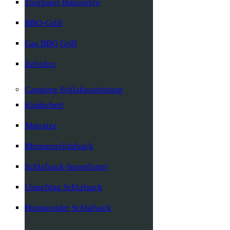
Tragbarer Butanofen
BBQ-Grill
Gas BBQ Grill
Zeltofen
Camping Schlafausrüstung
Kinderbett
Matratze
Mumienschlafsack
Schlafsack-Innenfutter
Umschlag Schlafsack
Humanoider Schlafsack