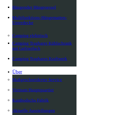
Hängender Hängesessel
Multifunktions-Hängematten-
Unterdecke
Camping elektrisch
Camping Tragbarer Kühlschrank
mit Gefrierfach
Camping Tragbares Kraftwerk
Über
Maßgeschneiderter Service
Vietnam Hauptquartier
Kambodscha Fabrik
Aktuelle Ausstellungen