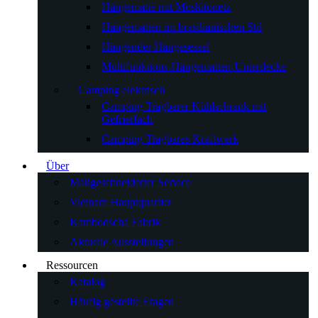
Hängematte mit Moskitonetz
Hängematten im brasilianischen Stil
Hängender Hängesessel
Multifunktions-Hängematten-Unterdecke
Camping elektrisch
Camping Tragbarer Kühlschrank mit
Gefrierfach
Camping Tragbares Kraftwerk
Über
Maßgeschneiderter Service
Vietnam Hauptquartier
Kambodscha Fabrik
Aktuelle Ausstellungen
Ressourcen
Katalog
Häufig gestellte Fragen