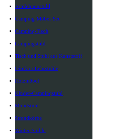
Armlehnenstuhl
Camping-Möbel-Set
Camping-Tisch
Campingstuhl
Tisch und Stuhl aus Kunststoff
Direktor Lehrstühle
Holzmöbel
Kinder-Campingstuhl
Mondstuhl
Strandkörbe
Winter-Stühle