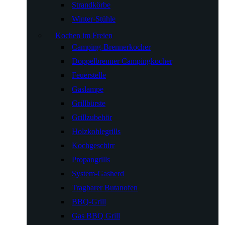
Strandkörbe
Winter-Stühle
Kochen im Freien
Camping-Brennerkocher
Doppelbrenner Campingkocher
Feuerstelle
Gaslampe
Grillbürste
Grillzubehör
Holzkohlegrills
Kochgeschirr
Propangrills
System-Gasherd
Tragbarer Butanofen
BBQ-Grill
Gas BBQ Grill