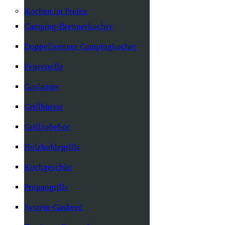
Kochen im Freien
Camping-Brennerkocher
Doppelbrenner Campingkocher
Feuerstelle
Gaslampe
Grillbürste
Grillzubehör
Holzkohlegrills
Kochgeschirr
Propangrills
System-Gasherd