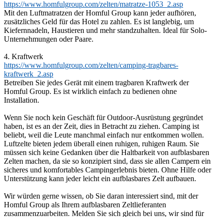
https://www.homfulgroup.com/zelten/matratze-1053_2.asp
Mit den Luftmatratzen der Homful Group kann jeder aufhören,
zusätzliches Geld für das Hotel zu zahlen. Es ist langlebig, um
Kiefernnadeln, Haustieren und mehr standzuhalten. Ideal für Solo-
Unternehmungen oder Paare.
4. Kraftwerk
https://www.homfulgroup.com/zelten/camping-tragbares-
kraftwerk_2.asp
Betreiben Sie jedes Gerät mit einem tragbaren Kraftwerk der
Homful Group. Es ist wirklich einfach zu bedienen ohne
Installation.
Wenn Sie noch kein Geschäft für Outdoor-Ausrüstung gegründet
haben, ist es an der Zeit, dies in Betracht zu ziehen. Camping ist
beliebt, weil die Leute manchmal einfach nur entkommen wollen.
Luftzelte bieten jedem überall einen ruhigen, ruhigen Raum. Sie
müssen sich keine Gedanken über die Haltbarkeit von aufblasbaren
Zelten machen, da sie so konzipiert sind, dass sie allen Campern ein
sicheres und komfortables Campingerlebnis bieten. Ohne Hilfe oder
Unterstützung kann jeder leicht ein aufblasbares Zelt aufbauen.
Wir würden gerne wissen, ob Sie daran interessiert sind, mit der
Homful Group als Ihrem aufblasbaren Zeltlieferanten
zusammenzuarbeiten. Melden Sie sich gleich bei uns, wir sind für