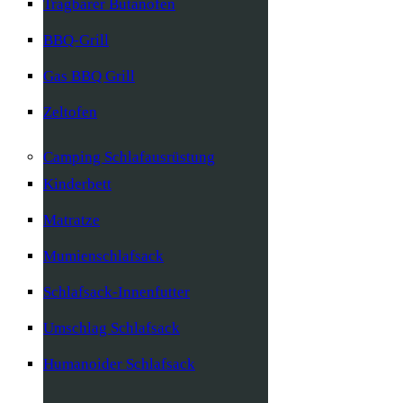
Tragbarer Butanofen
BBQ-Grill
Gas BBQ Grill
Zeltofen
Camping Schlafausrüstung
Kinderbett
Matratze
Mumienschlafsack
Schlafsack-Innenfutter
Umschlag Schlafsack
Humanoider Schlafsack