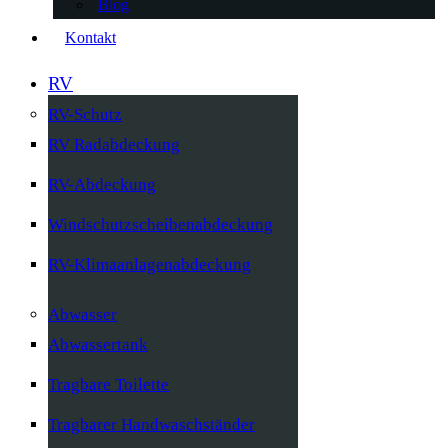
Blog
Kontakt
RV
RV-Schutz
RV Radabdeckung
RV-Abdeckung
Windschutzscheibenabdeckung
RV-Klimaanlagenabdeckung
Abwasser
Abwassertank
Tragbare Toilette
Tragbarer Handwaschständer