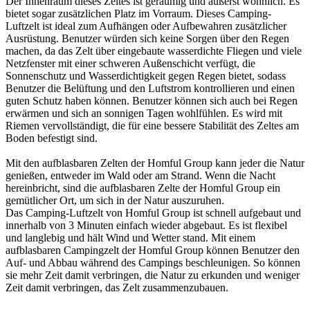
Der Innenraum dieses Zeltes ist geräumig und äußerst wohnlich. Es
bietet sogar zusätzlichen Platz im Vorraum. Dieses Camping-
Luftzelt ist ideal zum Aufhängen oder Aufbewahren zusätzlicher
Ausrüstung. Benutzer würden sich keine Sorgen über den Regen
machen, da das Zelt über eingebaute wasserdichte Fliegen und viele
Netzfenster mit einer schweren Außenschicht verfügt, die
Sonnenschutz und Wasserdichtigkeit gegen Regen bietet, sodass
Benutzer die Belüftung und den Luftstrom kontrollieren und einen
guten Schutz haben können. Benutzer können sich auch bei Regen
erwärmen und sich an sonnigen Tagen wohlfühlen. Es wird mit
Riemen vervollständigt, die für eine bessere Stabilität des Zeltes am
Boden befestigt sind.
Mit den aufblasbaren Zelten der Homful Group kann jeder die Natur
genießen, entweder im Wald oder am Strand. Wenn die Nacht
hereinbricht, sind die aufblasbaren Zelte der Homful Group ein
gemütlicher Ort, um sich in der Natur auszuruhen.
Das Camping-Luftzelt von Homful Group ist schnell aufgebaut und
innerhalb von 3 Minuten einfach wieder abgebaut. Es ist flexibel
und langlebig und hält Wind und Wetter stand. Mit einem
aufblasbaren Campingzelt der Homful Group können Benutzer den
Auf- und Abbau während des Campings beschleunigen. So können
sie mehr Zeit damit verbringen, die Natur zu erkunden und weniger
Zeit damit verbringen, das Zelt zusammenzubauen.