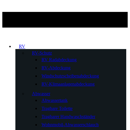
RV
RV-Schutz
RV Radabdeckung
RV-Abdeckung
Windschutzscheibenabdeckung
RV-Klimaanlagenabdeckung
Abwasser
Abwassertank
Tragbare Toilette
Tragbarer Handwaschständer
Wohnmobil-Abwasserschlauch