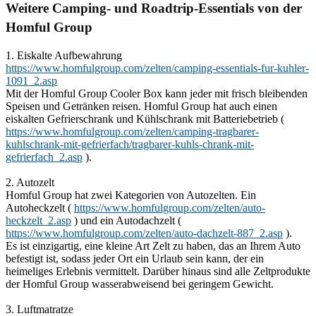
Weitere Camping- und Roadtrip-Essentials von der
Homful Group
1. Eiskalte Aufbewahrung
https://www.homfulgroup.com/zelten/camping-essentials-fur-kuhler-
1091_2.asp
Mit der Homful Group Cooler Box kann jeder mit frisch bleibenden
Speisen und Getränken reisen. Homful Group hat auch einen
eiskalten Gefrierschrank und Kühlschrank mit Batteriebetrieb (
https://www.homfulgroup.com/zelten/camping-tragbarer-
kuhlschrank-mit-gefrierfach/tragbarer-kuhls-chrank-mit-
gefrierfach_2.asp
).
2. Autozelt
Homful Group hat zwei Kategorien von Autozelten. Ein
Autoheckzelt (
https://www.homfulgroup.com/zelten/auto-
heckzelt_2.asp
) und ein Autodachzelt (
https://www.homfulgroup.com/zelten/auto-dachzelt-887_2.asp
).
Es ist einzigartig, eine kleine Art Zelt zu haben, das an Ihrem Auto
befestigt ist, sodass jeder Ort ein Urlaub sein kann, der ein
heimeliges Erlebnis vermittelt. Darüber hinaus sind alle Zeltprodukte
der Homful Group wasserabweisend bei geringem Gewicht.
3. Luftmatratze