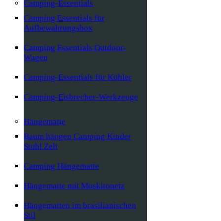
Camping-Essentials
Camping Essentials für
Aufbewahrungsbox
Camping Essentials Outdoor-
Wagen
Camping-Essentials für Kühler
Camping-Eisbrecher-Werkzeuge
Hängematte
Baum hängen Camping Kinder
Stuhl Zelt
Camping Hängematte
Hängematte mit Moskitonetz
Hängematten im brasilianischen
Stil