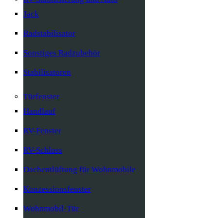
Jack
Radstabilisator
Sonstiges Radzubehör
Stabilisatoren
Türfenster
Handlauf
RV-Fenster
RV-Schloss
Dachentlüftung für Wohnmobile
Konzessionsfenster
Wohnmobil-Tür