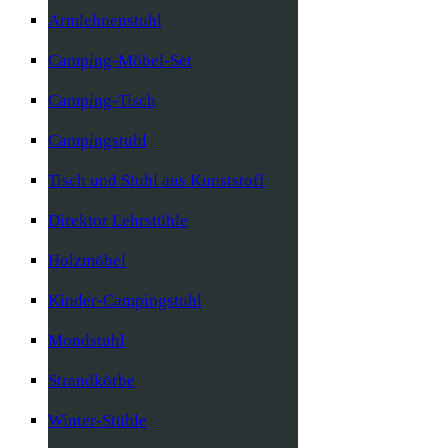
Armlehnenstuhl
Camping-Möbel-Set
Camping-Tisch
Campingstuhl
Tisch und Stuhl aus Kunststoff
Direktor Lehrstühle
Holzmöbel
Kinder-Campingstuhl
Mondstuhl
Strandkörbe
Winter-Stühle