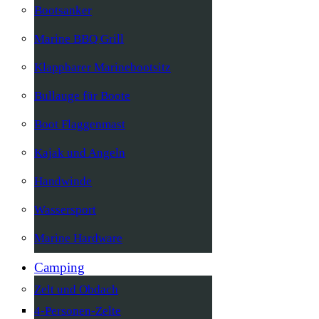
Bootsanker
Marine BBQ Grill
Klappbarer Marinebootsitz
Bullauge für Boote
Boot Flaggenmast
Kajak und Angeln
Handwinde
Wassersport
Marine Hardware
Camping
Zelt und Obdach
4-Personen-Zelte