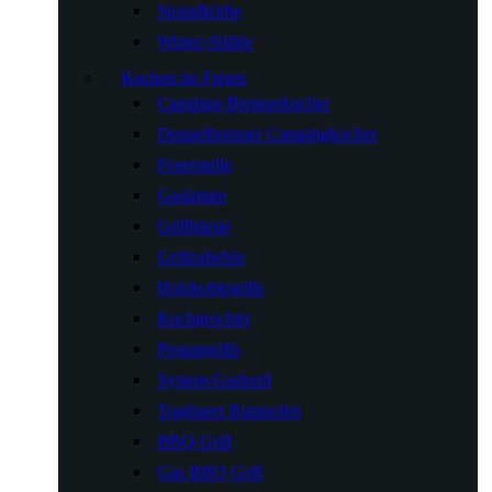
Strandkörbe
Winter-Stühle
Kochen im Freien
Camping-Brennerkocher
Doppelbrenner Campingkocher
Feuerstelle
Gaslampe
Grillbürste
Grillzubehör
Holzkohlegrills
Kochgeschirr
Propangrills
System-Gasherd
Tragbarer Butanofen
BBQ-Grill
Gas BBQ Grill