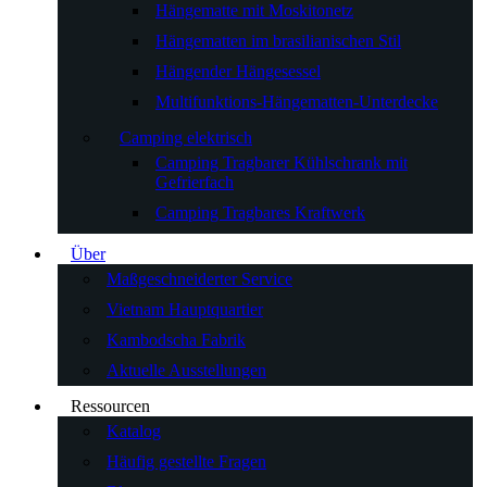
Hängematte mit Moskitonetz
Hängematten im brasilianischen Stil
Hängender Hängesessel
Multifunktions-Hängematten-Unterdecke
Camping elektrisch
Camping Tragbarer Kühlschrank mit
Gefrierfach
Camping Tragbares Kraftwerk
Über
Maßgeschneiderter Service
Vietnam Hauptquartier
Kambodscha Fabrik
Aktuelle Ausstellungen
Ressourcen
Katalog
Häufig gestellte Fragen