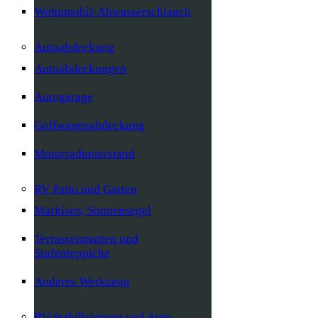
Wohnmobil-Abwasserschlauch
Autoabdeckung
Autoabdeckungen
Autogarage
Golfwagenabdeckung
Motorradunterstand
RV Patio und Garten
Markisen, Sonnensegel
Terrassenmatten und
Stufenteppiche
Anderes Werkzeug
RV-Stabilisierung und Auto