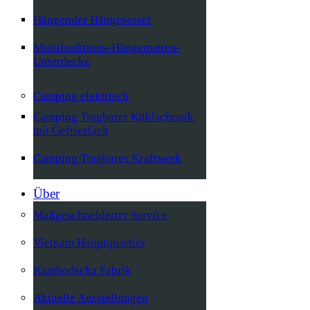
Hängender Hängesessel
Multifunktions-Hängematten-
Unterdecke
Camping elektrisch
Camping Tragbarer Kühlschrank
mit Gefrierfach
Camping Tragbares Kraftwerk
Über
Maßgeschneiderter Service
Vietnam Hauptquartier
Kambodscha Fabrik
Aktuelle Ausstellungen