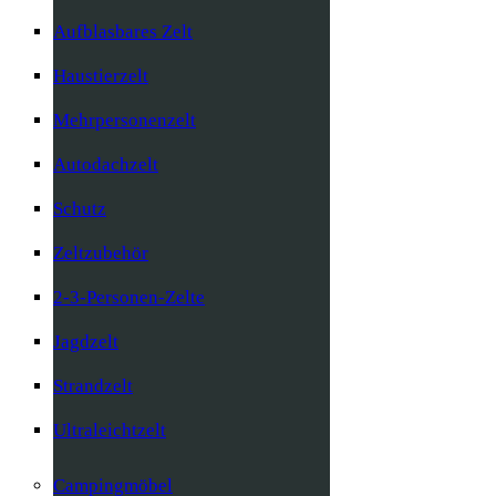
Aufblasbares Zelt
Haustierzelt
Mehrpersonenzelt
Autodachzelt
Schutz
Zeltzubehör
2-3-Personen-Zelte
Jagdzelt
Strandzelt
Ultraleichtzelt
Campingmöbel