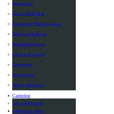
Bootsanker
Marine BBQ Grill
Klappbarer Marinebootsitz
Bullauge für Boote
Boot Flaggenmast
Kajak und Angeln
Handwinde
Wassersport
Marine Hardware
Camping
Zelt und Obdach
4-Personen-Zelte