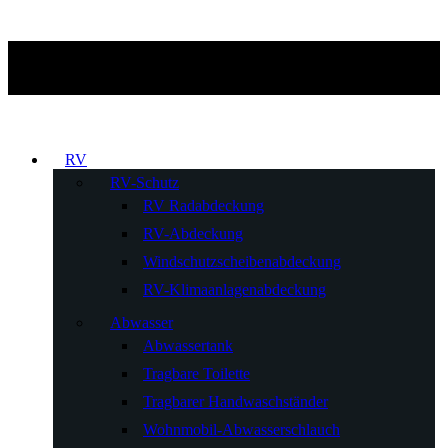
RV
RV-Schutz
RV Radabdeckung
RV-Abdeckung
Windschutzscheibenabdeckung
RV-Klimaanlagenabdeckung
Abwasser
Abwassertank
Tragbare Toilette
Tragbarer Handwaschständer
Wohnmobil-Abwasserschlauch