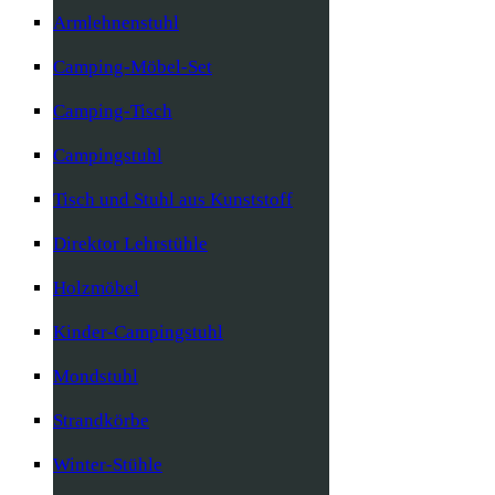
Armlehnenstuhl
Camping-Möbel-Set
Camping-Tisch
Campingstuhl
Tisch und Stuhl aus Kunststoff
Direktor Lehrstühle
Holzmöbel
Kinder-Campingstuhl
Mondstuhl
Strandkörbe
Winter-Stühle