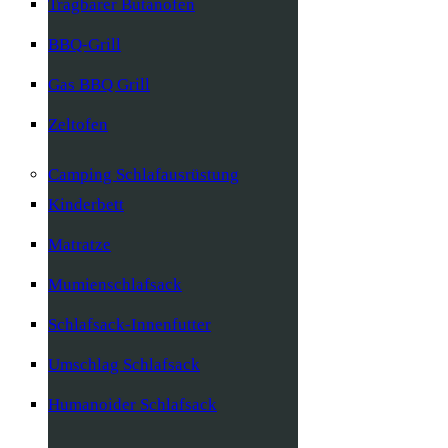
Tragbarer Butanofen
BBQ-Grill
Gas BBQ Grill
Zeltofen
Camping Schlafausrüstung
Kinderbett
Matratze
Mumienschlafsack
Schlafsack-Innenfutter
Umschlag Schlafsack
Humanoider Schlafsack