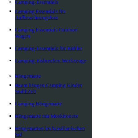
Camping-Essentials
Camping Essentials für
Aufbewahrungsbox
Camping Essentials Outdoor-
Wagen
Camping-Essentials für Kühler
Camping-Eisbrecher-Werkzeuge
Hängematte
Baum hängen Camping Kinder
Stuhl Zelt
Camping Hängematte
Hängematte mit Moskitonetz
Hängematten im brasilianischen
Stil