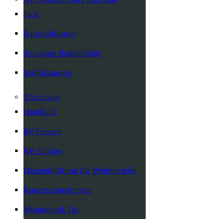
Jack
Radstabilisator
Sonstiges Radzubehör
Stabilisatoren
Türfenster
Handlauf
RV-Fenster
RV-Schloss
Dachentlüftung für Wohnmobile
Konzessionsfenster
Wohnmobil-Tür