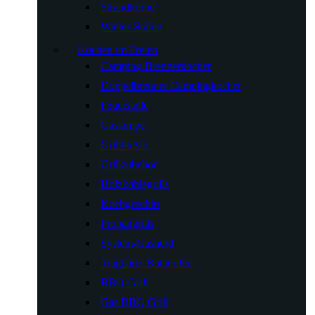
Strandkörbe
Winter-Stühle
Kochen im Freien
Camping-Brennerkocher
Doppelbrenner Campingkocher
Feuerstelle
Gaslampe
Grillbürste
Grillzubehör
Holzkohlegrills
Kochgeschirr
Propangrills
System-Gasherd
Tragbarer Butanofen
BBQ-Grill
Gas BBQ Grill