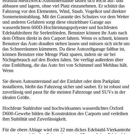
Homful-Mehrzweck-Autounterstände lassen sich leicht auf- und
abbauen und lagern, ohne viel Platz einzunehmen. Er schützt das
Fahrzeug vor den Elementen, Wind, Staub, Vogelkot und direkter
Sonneneinstrahlung. Mit der Garantie des Schutzes vor dem Wetter
und anderen Gefahren sorgt diese einziehbare Garage aus
wasserdichtem 600D-Hochleistungspolyester und hochfesten
Edelstahlrohren für Seelenfrieden. Benutzer können ihr Auto nach
dem Öffnen direkt in den Carport fahren. Wenn es schneit, können
Benutzer das Auto draußen stehen lassen und müssen sich nicht um
das Schneeräumen kümmern. Da diese Autozeltgarage faltbar ist,
können Benutzer eine Menge Platz sparen, indem sie sie bei
Nichtgebrauch auf den Boden falten. Sie verfügt außerdem über
eine Entlüftung, die das Auto frei von Schimmel und Mehltau hält.
Wenn
Sie diesen Autounterstand auf der Einfahrt oder dem Parkplatz
installieren, bleibt das Fahrzeug sicher und sauber. Er ist robust und
zuverlässig und passt für die meisten Fahrzeuge und SUVs in der
idealen Größe.
Hochfeste Stahlrohre und hochwirksames wasserdichtes Oxford
D600-Gewebe bilden die Konstruktion des Carports und verleihen
ihm Stabilität und Zuverlässigkeit.
Für die obere Ablage wird ein 22 mm dickes Edelstahl-Vierkantrohr