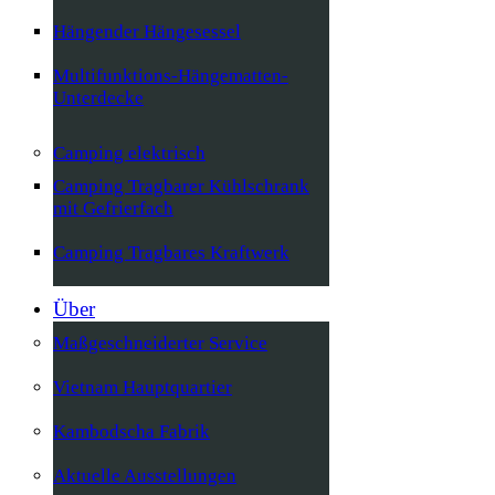
Hängender Hängesessel
Multifunktions-Hängematten-
Unterdecke
Camping elektrisch
Camping Tragbarer Kühlschrank
mit Gefrierfach
Camping Tragbares Kraftwerk
Über
Maßgeschneiderter Service
Vietnam Hauptquartier
Kambodscha Fabrik
Aktuelle Ausstellungen