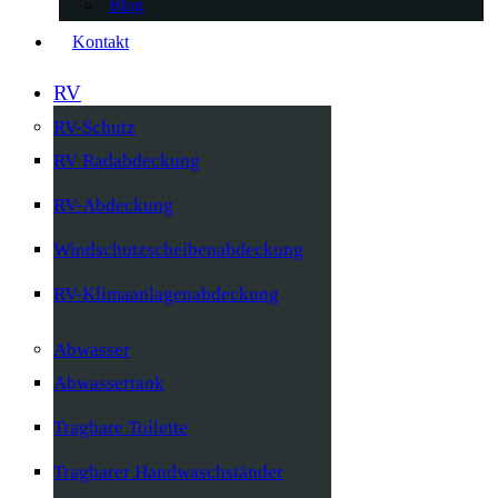
Blog
Kontakt
RV
RV-Schutz
RV Radabdeckung
RV-Abdeckung
Windschutzscheibenabdeckung
RV-Klimaanlagenabdeckung
Abwasser
Abwassertank
Tragbare Toilette
Tragbarer Handwaschständer