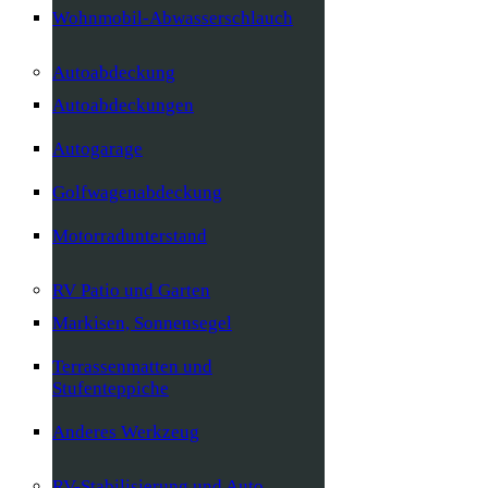
Wohnmobil-Abwasserschlauch
Autoabdeckung
Autoabdeckungen
Autogarage
Golfwagenabdeckung
Motorradunterstand
RV Patio und Garten
Markisen, Sonnensegel
Terrassenmatten und
Stufenteppiche
Anderes Werkzeug
RV-Stabilisierung und Auto