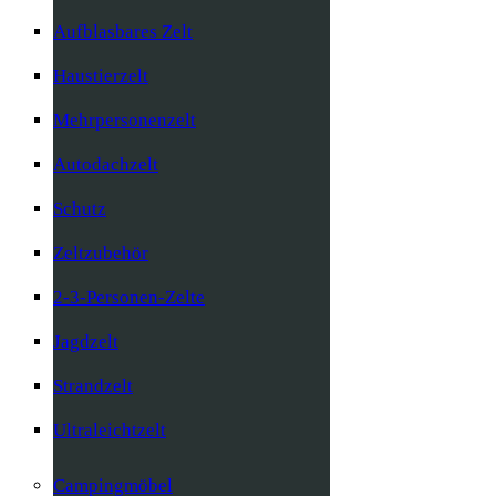
Aufblasbares Zelt
Haustierzelt
Mehrpersonenzelt
Autodachzelt
Schutz
Zeltzubehör
2-3-Personen-Zelte
Jagdzelt
Strandzelt
Ultraleichtzelt
Campingmöbel