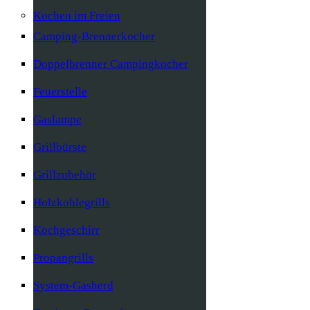
Kochen im Freien
Camping-Brennerkocher
Doppelbrenner Campingkocher
Feuerstelle
Gaslampe
Grillbürste
Grillzubehör
Holzkohlegrills
Kochgeschirr
Propangrills
System-Gasherd