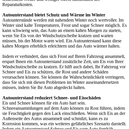
Reparaturkosten.
Autounterstand bietet Schutz und Wärme im Winter
Autounterstände werden mit nahendem Winter noch wertvoller. Im
Winter sind kalte Temperaturen, Frost und sogar Schnee möglich. Es
kann schwierig sein, das Auto an einem kalten Morgen zu starten,
wenn Sie Eis von der Windschutzscheibe kratzen und warten
müssen, bis der Motor warm wird. Ein Autounterstand kann diese
kalten Morgen erheblich erleichtern und das Auto wärmer halten.
Indem er verhindert, dass sich Frost auf Ihrem Fahrzeug ansammelt,
erspart Ihnen ein Autounterstand zusätzliche Zeit, um Eis von Ihrer
Windschutzscheibe zu kratzen. Er hilft auch dabei, Ihr Fahrzeug vor
Schnee und Eis zu schützen, die Rost und andere Schäden
verursachen können. Sie können die Wahrscheinlichkeit verringern,
dass Sie sich mit diesen Problemen im Winter auseinandersetzen
müssen, indem Sie Ihr Auto abgedeckt halten.
Autounterstand reduziert Schnee- und Eisschäden
Eis und Schnee können für ein Auto hart sein.
Schneeansammlungen auf dem Auto können zu Rost führen, indem
sie Feuchtigkeit gegen den Lack einschließen. Wenn sich Eis an der
Außenseite des Autos ansammelt und schmilzt, kann es zu
Korrosion kommen, was ein weiteres gefährliches Szenario darstellt.
Indem ein Autounterstand Schnee und Eis vom Auto fernhält,