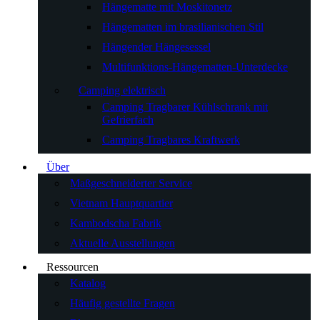
Hängematte mit Moskitonetz
Hängematten im brasilianischen Stil
Hängender Hängesessel
Multifunktions-Hängematten-Unterdecke
Camping elektrisch
Camping Tragbarer Kühlschrank mit
Gefrierfach
Camping Tragbares Kraftwerk
Über
Maßgeschneiderter Service
Vietnam Hauptquartier
Kambodscha Fabrik
Aktuelle Ausstellungen
Ressourcen
Katalog
Häufig gestellte Fragen