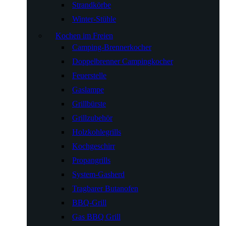
Strandkörbe
Winter-Stühle
Kochen im Freien
Camping-Brennerkocher
Doppelbrenner Campingkocher
Feuerstelle
Gaslampe
Grillbürste
Grillzubehör
Holzkohlegrills
Kochgeschirr
Propangrills
System-Gasherd
Tragbarer Butanofen
BBQ-Grill
Gas BBQ Grill