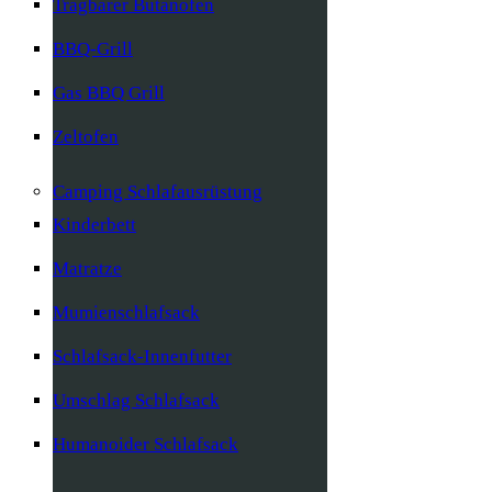
Tragbarer Butanofen
BBQ-Grill
Gas BBQ Grill
Zeltofen
Camping Schlafausrüstung
Kinderbett
Matratze
Mumienschlafsack
Schlafsack-Innenfutter
Umschlag Schlafsack
Humanoider Schlafsack