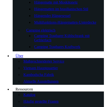
Hängematte mit Moskitonetz
Hängematten im brasilianischen Stil
Hängender Hängesessel
Multifunktions-Hängematten-Unterdecke
Camping elektrisch
Camping Tragbarer Kühlschrank mit
Gefrierfach
Camping Tragbares Kraftwerk
Über
Maßgeschneiderter Service
Vietnam Hauptquartier
Kambodscha Fabrik
Aktuelle Ausstellungen
Ressourcen
Katalog
Häufig gestellte Fragen