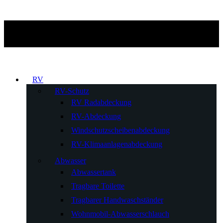
RV
RV-Schutz
RV Radabdeckung
RV-Abdeckung
Windschutzscheibenabdeckung
RV-Klimaanlagenabdeckung
Abwasser
Abwassertank
Tragbare Toilette
Tragbarer Handwaschständer
Wohnmobil-Abwasserschlauch