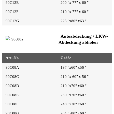
90C12E
200 "x 77" x 60 "
90C12F
210 "x 77" x 60 "
90C12G
225 "x80" x63 "
Autoabdeckung / LKW-
Abdeckung abholen
Art.-Nr.
Größe
90C08A
197 "x60" x56 "
90C08C
210 "x 60" x 56 "
90C08D
210 "x70" x60 "
90C08E
230 "x70" x60 "
90C08F
248 "x70" x60 "
90C08G
264 "x80" x60 "