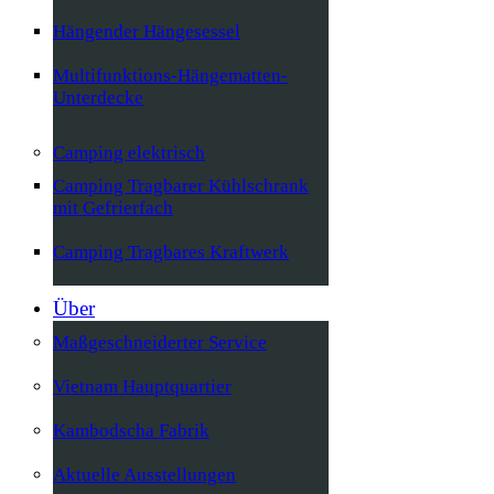
Hängender Hängesessel
Multifunktions-Hängematten-
Unterdecke
Camping elektrisch
Camping Tragbarer Kühlschrank
mit Gefrierfach
Camping Tragbares Kraftwerk
Über
Maßgeschneiderter Service
Vietnam Hauptquartier
Kambodscha Fabrik
Aktuelle Ausstellungen