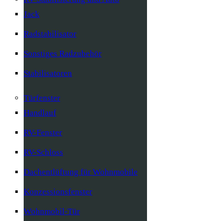
Jack
Radstabilisator
Sonstiges Radzubehör
Stabilisatoren
Türfenster
Handlauf
RV-Fenster
RV-Schloss
Dachentlüftung für Wohnmobile
Konzessionsfenster
Wohnmobil-Tür