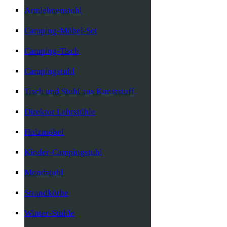
Armlehnenstuhl
Camping-Möbel-Set
Camping-Tisch
Campingstuhl
Tisch und Stuhl aus Kunststoff
Direktor Lehrstühle
Holzmöbel
Kinder-Campingstuhl
Mondstuhl
Strandkörbe
Winter-Stühle