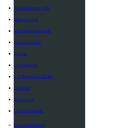
Aufblasbares Zelt
Haustierzelt
Mehrpersonenzelt
Autodachzelt
Schutz
Zeltzubehör
2-3-Personen-Zelte
Jagdzelt
Strandzelt
Ultraleichtzelt
Campingmöbel