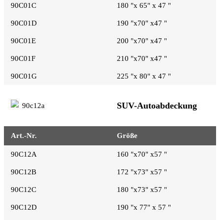
90C01C
180 "x 65" x 47 "
90C01D
190 "x70" x47 "
90C01E
200 "x70" x47 "
90C01F
210 "x70" x47 "
90C01G
225 "x 80" x 47 "
SUV-Autoabdeckung
Art.-Nr.
Größe
90C12A
160 "x70" x57 "
90C12B
172 "x73" x57 "
90C12C
180 "x73" x57 "
90C12D
190 "x 77" x 57 "