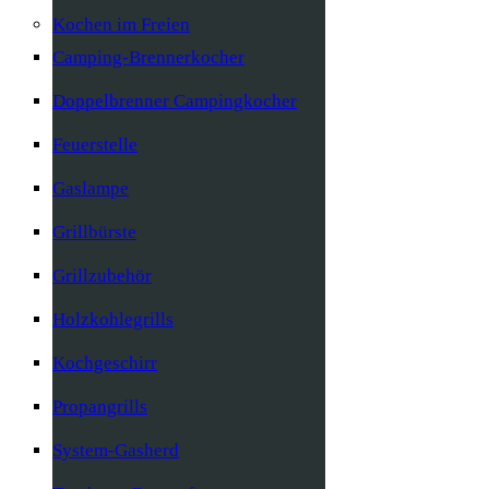
Kochen im Freien
Camping-Brennerkocher
Doppelbrenner Campingkocher
Feuerstelle
Gaslampe
Grillbürste
Grillzubehör
Holzkohlegrills
Kochgeschirr
Propangrills
System-Gasherd