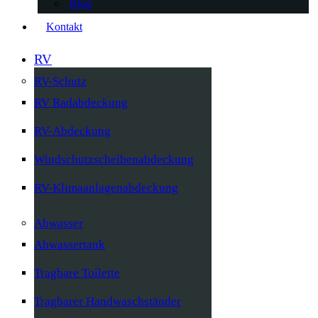
Blog
Kontakt
RV
RV-Schutz
RV Radabdeckung
RV-Abdeckung
Windschutzscheibenabdeckung
RV-Klimaanlagenabdeckung
Abwasser
Abwassertank
Tragbare Toilette
Tragbarer Handwaschständer