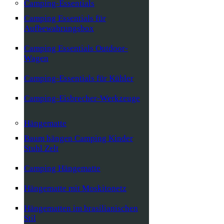
Camping-Essentials
Camping Essentials für
Aufbewahrungsbox
Camping Essentials Outdoor-
Wagen
Camping-Essentials für Kühler
Camping-Eisbrecher-Werkzeuge
Hängematte
Baum hängen Camping Kinder
Stuhl Zelt
Camping Hängematte
Hängematte mit Moskitonetz
Hängematten im brasilianischen
Stil