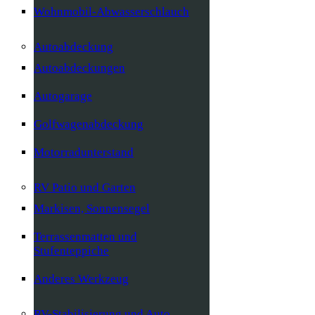
Wohnmobil-Abwasserschlauch
Autoabdeckung
Autoabdeckungen
Autogarage
Golfwagenabdeckung
Motorradunterstand
RV Patio und Garten
Markisen, Sonnensegel
Terrassenmatten und
Stufenteppiche
Anderes Werkzeug
RV-Stabilisierung und Auto