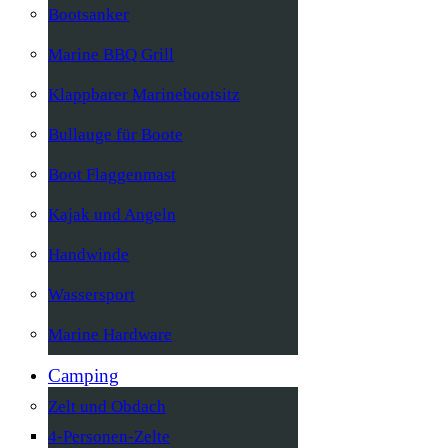
Bootsanker
Marine BBQ Grill
Klappbarer Marinebootsitz
Bullauge für Boote
Boot Flaggenmast
Kajak und Angeln
Handwinde
Wassersport
Marine Hardware
Camping
Zelt und Obdach
4-Personen-Zelte