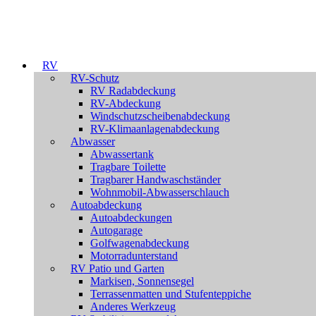
RV
RV-Schutz
RV Radabdeckung
RV-Abdeckung
Windschutzscheibenabdeckung
RV-Klimaanlagenabdeckung
Abwasser
Abwassertank
Tragbare Toilette
Tragbarer Handwaschständer
Wohnmobil-Abwasserschlauch
Autoabdeckung
Autoabdeckungen
Autogarage
Golfwagenabdeckung
Motorradunterstand
RV Patio und Garten
Markisen, Sonnensegel
Terrassenmatten und Stufenteppiche
Anderes Werkzeug