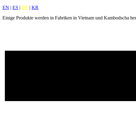
EN
|
ES
|
DE
|
KR
Einige Produkte werden in Fabriken in Vietnam und Kambodscha herg