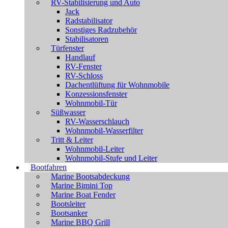
RV-Stabilisierung und Auto
Jack
Radstabilisator
Sonstiges Radzubehör
Stabilisatoren
Türfenster
Handlauf
RV-Fenster
RV-Schloss
Dachentlüftung für Wohnmobile
Konzessionsfenster
Wohnmobil-Tür
Süßwasser
RV-Wasserschlauch
Wohnmobil-Wasserfilter
Tritt & Leiter
Wohnmobil-Leiter
Wohnmobil-Stufe und Leiter
Bootfahren
Marine Bootsabdeckung
Marine Bimini Top
Marine Boat Fender
Bootsleiter
Bootsanker
Marine BBQ Grill