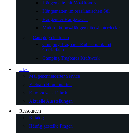
Hängematte mit Moskitonetz
Hängematten im brasilianischen Stil
Hängender Hängesessel
Multifunktions-Hängematten-Unterdecke
Camping elektrisch
Camping Tragbarer Kühlschrank mit
Gefrierfach
Camping Tragbares Kraftwerk
Über
Maßgeschneiderter Service
Vietnam Hauptquartier
Kambodscha Fabrik
Aktuelle Ausstellungen
Ressourcen
Katalog
Häufig gestellte Fragen