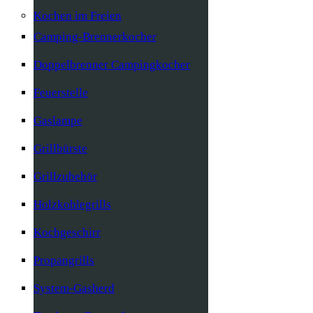
Kochen im Freien
Camping-Brennerkocher
Doppelbrenner Campingkocher
Feuerstelle
Gaslampe
Grillbürste
Grillzubehör
Holzkohlegrills
Kochgeschirr
Propangrills
System-Gasherd