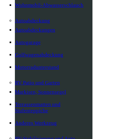
Wohnmobil-Abwasserschlauch
Autoabdeckung
Autoabdeckungen
Autogarage
Golfwagenabdeckung
Motorradunterstand
RV Patio und Garten
Markisen, Sonnensegel
Terrassenmatten und
Stufenteppiche
Anderes Werkzeug
RV-Stabilisierung und Auto