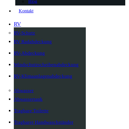
Blog
Kontakt
RV
RV-Schutz
RV Radabdeckung
RV-Abdeckung
Windschutzscheibenabdeckung
RV-Klimaanlagenabdeckung
Abwasser
Abwassertank
Tragbare Toilette
Tragbarer Handwaschständer