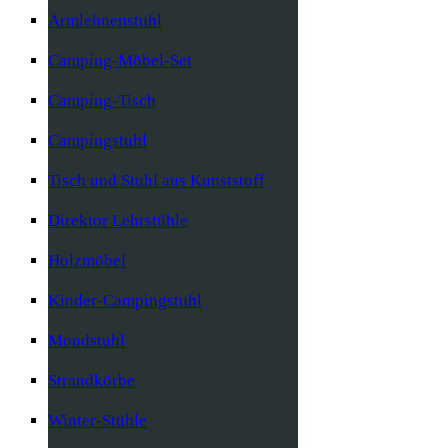
Armlehnenstuhl
Camping-Möbel-Set
Camping-Tisch
Campingstuhl
Tisch und Stuhl aus Kunststoff
Direktor Lehrstühle
Holzmöbel
Kinder-Campingstuhl
Mondstuhl
Strandkörbe
Winter-Stühle