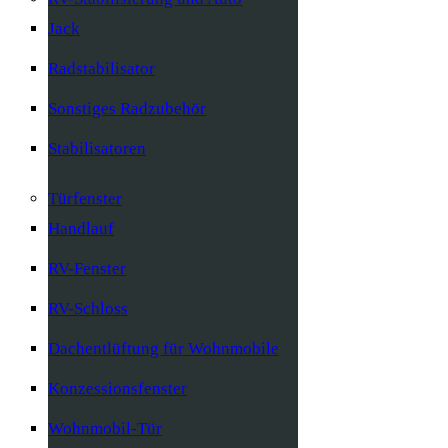
Jack
Radstabilisator
Sonstiges Radzubehör
Stabilisatoren
Türfenster
Handlauf
RV-Fenster
RV-Schloss
Dachentlüftung für Wohnmobile
Konzessionsfenster
Wohnmobil-Tür