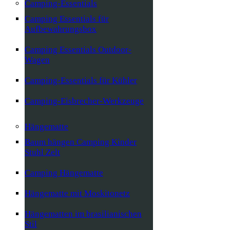
Camping-Essentials
Camping Essentials für
Aufbewahrungsbox
Camping Essentials Outdoor-
Wagen
Camping-Essentials für Kühler
Camping-Eisbrecher-Werkzeuge
Hängematte
Baum hängen Camping Kinder
Stuhl Zelt
Camping Hängematte
Hängematte mit Moskitonetz
Hängematten im brasilianischen
Stil