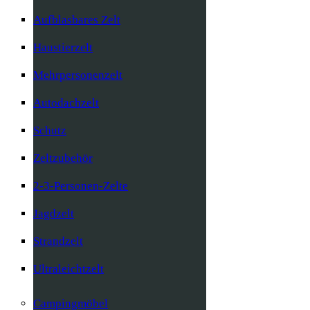
Aufblasbares Zelt
Haustierzelt
Mehrpersonenzelt
Autodachzelt
Schutz
Zeltzubehör
2-3-Personen-Zelte
Jagdzelt
Strandzelt
Ultraleichtzelt
Campingmöbel