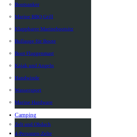
Bootsanker
Marine BBQ Grill
Klappbarer Marinebootsitz
Bullauge für Boote
Boot Flaggenmast
Kajak und Angeln
Handwinde
Wassersport
Marine Hardware
Camping
Zelt und Obdach
4-Personen-Zelte