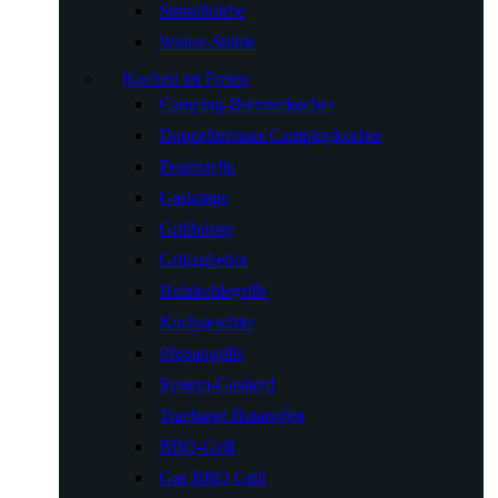
Strandkörbe
Winter-Stühle
Kochen im Freien
Camping-Brennerkocher
Doppelbrenner Campingkocher
Feuerstelle
Gaslampe
Grillbürste
Grillzubehör
Holzkohlegrills
Kochgeschirr
Propangrills
System-Gasherd
Tragbarer Butanofen
BBQ-Grill
Gas BBQ Grill