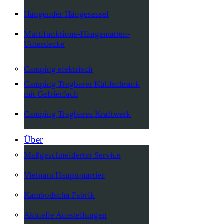
Hängender Hängesessel
Multifunktions-Hängematten-
Unterdecke
Camping elektrisch
Camping Tragbarer Kühlschrank
mit Gefrierfach
Camping Tragbares Kraftwerk
Über
Maßgeschneiderter Service
Vietnam Hauptquartier
Kambodscha Fabrik
Aktuelle Ausstellungen