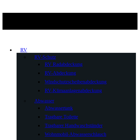
RV
RV-Schutz
RV Radabdeckung
RV-Abdeckung
Windschutzscheibenabdeckung
RV-Klimaanlagenabdeckung
Abwasser
Abwassertank
Tragbare Toilette
Tragbarer Handwaschständer
Wohnmobil-Abwasserschlauch