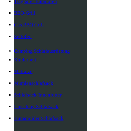
Tragbarer Butanofen
BBQ-Grill
Gas BBQ Grill
Zeltofen
Camping Schlafausrüstung
Kinderbett
Matratze
Mumienschlafsack
Schlafsack-Innenfutter
Umschlag Schlafsack
Humanoider Schlafsack