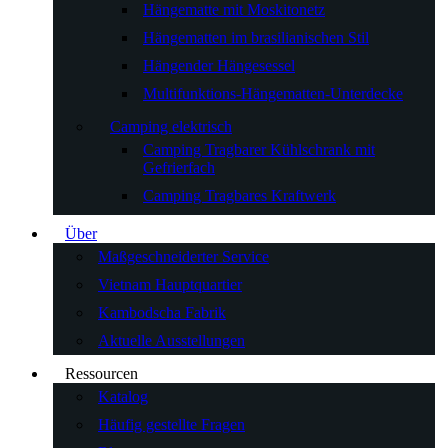
Hängematte mit Moskitonetz
Hängematten im brasilianischen Stil
Hängender Hängesessel
Multifunktions-Hängematten-Unterdecke
Camping elektrisch
Camping Tragbarer Kühlschrank mit
Gefrierfach
Camping Tragbares Kraftwerk
Über
Maßgeschneiderter Service
Vietnam Hauptquartier
Kambodscha Fabrik
Aktuelle Ausstellungen
Ressourcen
Katalog
Häufig gestellte Fragen