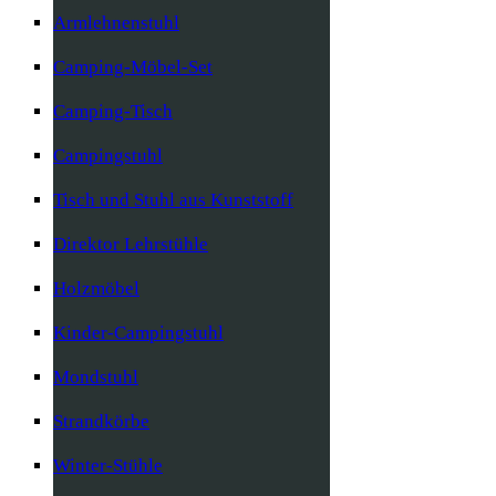
Armlehnenstuhl
Camping-Möbel-Set
Camping-Tisch
Campingstuhl
Tisch und Stuhl aus Kunststoff
Direktor Lehrstühle
Holzmöbel
Kinder-Campingstuhl
Mondstuhl
Strandkörbe
Winter-Stühle