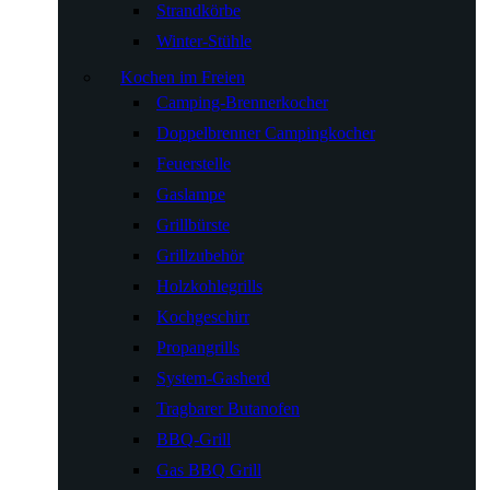
Strandkörbe
Winter-Stühle
Kochen im Freien
Camping-Brennerkocher
Doppelbrenner Campingkocher
Feuerstelle
Gaslampe
Grillbürste
Grillzubehör
Holzkohlegrills
Kochgeschirr
Propangrills
System-Gasherd
Tragbarer Butanofen
BBQ-Grill
Gas BBQ Grill