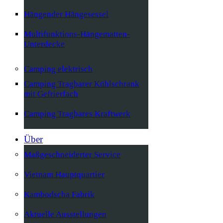
Hängender Hängesessel
Multifunktions-Hängematten-
Unterdecke
Camping elektrisch
Camping Tragbarer Kühlschrank
mit Gefrierfach
Camping Tragbares Kraftwerk
Über
Maßgeschneiderter Service
Vietnam Hauptquartier
Kambodscha Fabrik
Aktuelle Ausstellungen