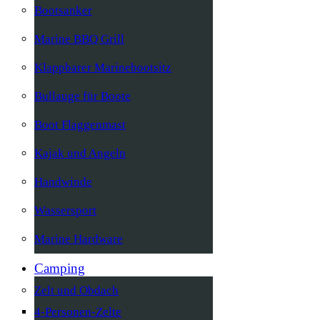
Bootsanker
Marine BBQ Grill
Klappbarer Marinebootsitz
Bullauge für Boote
Boot Flaggenmast
Kajak und Angeln
Handwinde
Wassersport
Marine Hardware
Camping
Zelt und Obdach
4-Personen-Zelte