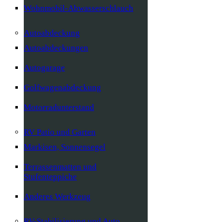
Wohnmobil-Abwasserschlauch
Autoabdeckung
Autoabdeckungen
Autogarage
Golfwagenabdeckung
Motorradunterstand
RV Patio und Garten
Markisen, Sonnensegel
Terrassenmatten und
Stufenteppiche
Anderes Werkzeug
RV-Stabilisierung und Auto