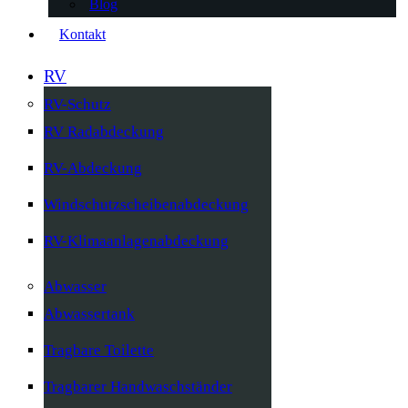
Blog
Kontakt
RV
RV-Schutz
RV Radabdeckung
RV-Abdeckung
Windschutzscheibenabdeckung
RV-Klimaanlagenabdeckung
Abwasser
Abwassertank
Tragbare Toilette
Tragbarer Handwaschständer