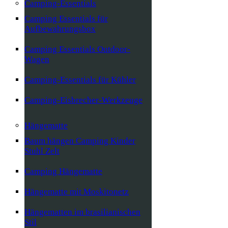
Camping-Essentials
Camping Essentials für
Aufbewahrungsbox
Camping Essentials Outdoor-
Wagen
Camping-Essentials für Kühler
Camping-Eisbrecher-Werkzeuge
Hängematte
Baum hängen Camping Kinder
Stuhl Zelt
Camping Hängematte
Hängematte mit Moskitonetz
Hängematten im brasilianischen
Stil