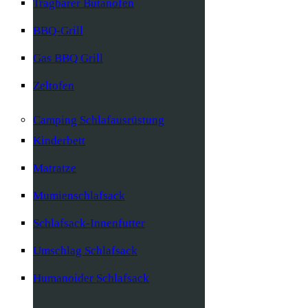
Tragbarer Butanofen
BBQ-Grill
Gas BBQ Grill
Zeltofen
Camping Schlafausrüstung
Kinderbett
Matratze
Mumienschlafsack
Schlafsack-Innenfutter
Umschlag Schlafsack
Humanoider Schlafsack