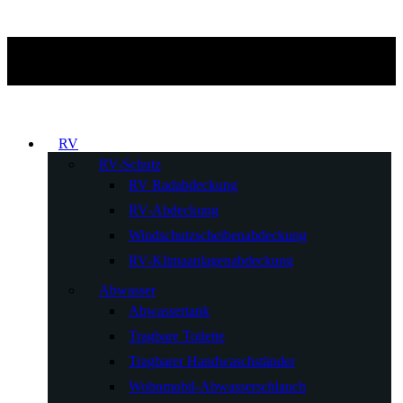
RV
RV-Schutz
RV Radabdeckung
RV-Abdeckung
Windschutzscheibenabdeckung
RV-Klimaanlagenabdeckung
Abwasser
Abwassertank
Tragbare Toilette
Tragbarer Handwaschständer
Wohnmobil-Abwasserschlauch