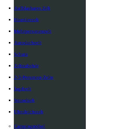
Aufblasbares Zelt
Haustierzelt
Mehrpersonenzelt
Autodachzelt
Schutz
Zeltzubehör
2-3-Personen-Zelte
Jagdzelt
Strandzelt
Ultraleichtzelt
Campingmöbel