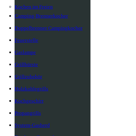
Kochen im Freien
Camping-Brennerkocher
Doppelbrenner Campingkocher
Feuerstelle
Gaslampe
Grillbürste
Grillzubehör
Holzkohlegrills
Kochgeschirr
Propangrills
System-Gasherd