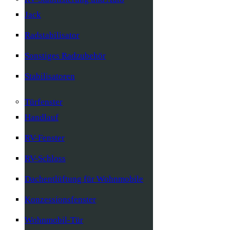
Jack
Radstabilisator
Sonstiges Radzubehör
Stabilisatoren
Türfenster
Handlauf
RV-Fenster
RV-Schloss
Dachentlüftung für Wohnmobile
Konzessionsfenster
Wohnmobil-Tür