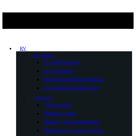
RV
RV-Schutz
RV Radabdeckung
RV-Abdeckung
Windschutzscheibenabdeckung
RV-Klimaanlagenabdeckung
Abwasser
Abwassertank
Tragbare Toilette
Tragbarer Handwaschständer
Wohnmobil-Abwasserschlauch