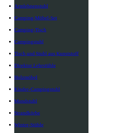
Armlehnenstuhl
Camping-Möbel-Set
Camping-Tisch
Campingstuhl
Tisch und Stuhl aus Kunststoff
Direktor Lehrstühle
Holzmöbel
Kinder-Campingstuhl
Mondstuhl
Strandkörbe
Winter-Stühle