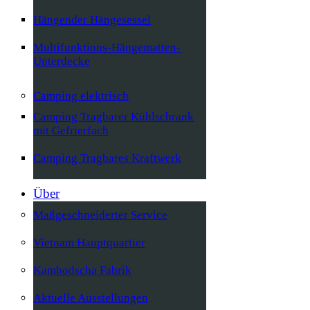
Hängender Hängesessel
Multifunktions-Hängematten-
Unterdecke
Camping elektrisch
Camping Tragbarer Kühlschrank
mit Gefrierfach
Camping Tragbares Kraftwerk
Über
Maßgeschneiderter Service
Vietnam Hauptquartier
Kambodscha Fabrik
Aktuelle Ausstellungen