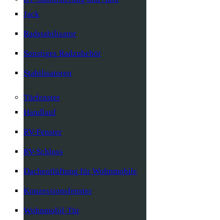
Jack
Radstabilisator
Sonstiges Radzubehör
Stabilisatoren
Türfenster
Handlauf
RV-Fenster
RV-Schloss
Dachentlüftung für Wohnmobile
Konzessionsfenster
Wohnmobil-Tür