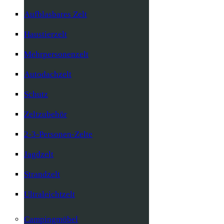
Aufblasbares Zelt
Haustierzelt
Mehrpersonenzelt
Autodachzelt
Schutz
Zeltzubehör
2-3-Personen-Zelte
Jagdzelt
Strandzelt
Ultraleichtzelt
Campingmöbel