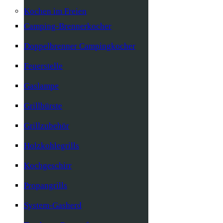
Kochen im Freien
Camping-Brennerkocher
Doppelbrenner Campingkocher
Feuerstelle
Gaslampe
Grillbürste
Grillzubehör
Holzkohlegrills
Kochgeschirr
Propangrills
System-Gasherd