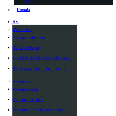
Blog
Kontakt
RV
RV-Schutz
RV Radabdeckung
RV-Abdeckung
Windschutzscheibenabdeckung
RV-Klimaanlagenabdeckung
Abwasser
Abwassertank
Tragbare Toilette
Tragbarer Handwaschständer