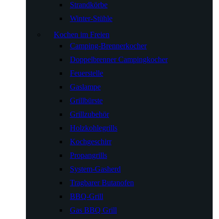
Strandkörbe
Winter-Stühle
Kochen im Freien
Camping-Brennerkocher
Doppelbrenner Campingkocher
Feuerstelle
Gaslampe
Grillbürste
Grillzubehör
Holzkohlegrills
Kochgeschirr
Propangrills
System-Gasherd
Tragbarer Butanofen
BBQ-Grill
Gas BBQ Grill