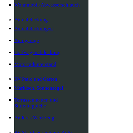
Wohnmobil-Abwasserschlauch
Autoabdeckung
Autoabdeckungen
Autogarage
Golfwagenabdeckung
Motorradunterstand
RV Patio und Garten
Markisen, Sonnensegel
Terrassenmatten und
Stufenteppiche
Anderes Werkzeug
RV-Stabilisierung und Auto