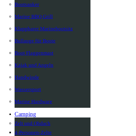
Bootsanker
Marine BBQ Grill
Klappbarer Marinebootsitz
Bullauge für Boote
Boot Flaggenmast
Kajak und Angeln
Handwinde
Wassersport
Marine Hardware
Camping
Zelt und Obdach
4-Personen-Zelte