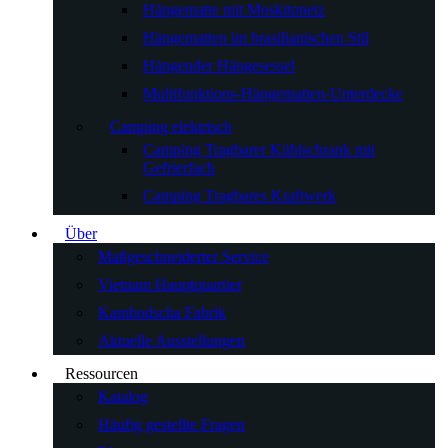
Hängematte mit Moskitonetz
Hängematten im brasilianischen Stil
Hängender Hängesessel
Multifunktions-Hängematten-Unterdecke
Camping elektrisch
Camping Tragbarer Kühlschrank mit
Gefrierfach
Camping Tragbares Kraftwerk
Über
Maßgeschneiderter Service
Vietnam Hauptquartier
Kambodscha Fabrik
Aktuelle Ausstellungen
Ressourcen
Katalog
Häufig gestellte Fragen