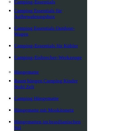
Camping-Essentials
Camping Essentials für
Aufbewahrungsbox
Camping Essentials Outdoor-
Wagen
Camping-Essentials für Kühler
Camping-Eisbrecher-Werkzeuge
Hängematte
Baum hängen Camping Kinder
Stuhl Zelt
Camping Hängematte
Hängematte mit Moskitonetz
Hängematten im brasilianischen
Stil