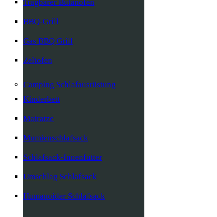
Tragbarer Butanofen
BBQ-Grill
Gas BBQ Grill
Zeltofen
Camping Schlafausrüstung
Kinderbett
Matratze
Mumienschlafsack
Schlafsack-Innenfutter
Umschlag Schlafsack
Humanoider Schlafsack