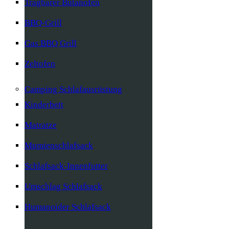
Tragbarer Butanofen
BBQ-Grill
Gas BBQ Grill
Zeltofen
Camping Schlafausrüstung
Kinderbett
Matratze
Mumienschlafsack
Schlafsack-Innenfutter
Umschlag Schlafsack
Humanoider Schlafsack