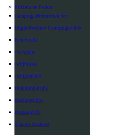
Kochen im Freien
Camping-Brennerkocher
Doppelbrenner Campingkocher
Feuerstelle
Gaslampe
Grillbürste
Grillzubehör
Holzkohlegrills
Kochgeschirr
Propangrills
System-Gasherd