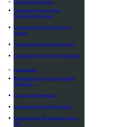
Camping-Essentials
Camping Essentials für
Aufbewahrungsbox
Camping Essentials Outdoor-
Wagen
Camping-Essentials für Kühler
Camping-Eisbrecher-Werkzeuge
Hängematte
Baum hängen Camping Kinder
Stuhl Zelt
Camping Hängematte
Hängematte mit Moskitonetz
Hängematten im brasilianischen
Stil