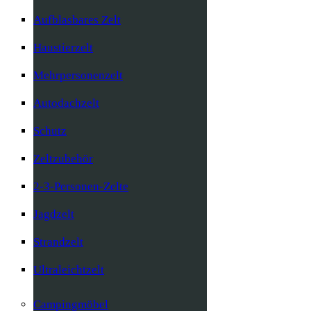
Aufblasbares Zelt
Haustierzelt
Mehrpersonenzelt
Autodachzelt
Schutz
Zeltzubehör
2-3-Personen-Zelte
Jagdzelt
Strandzelt
Ultraleichtzelt
Campingmöbel