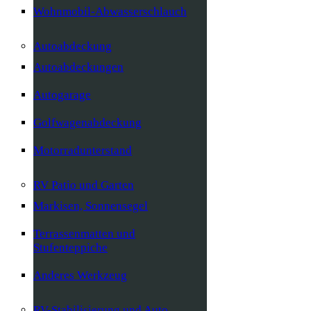
Wohnmobil-Abwasserschlauch
Autoabdeckung
Autoabdeckungen
Autogarage
Golfwagenabdeckung
Motorradunterstand
RV Patio und Garten
Markisen, Sonnensegel
Terrassenmatten und
Stufenteppiche
Anderes Werkzeug
RV-Stabilisierung und Auto