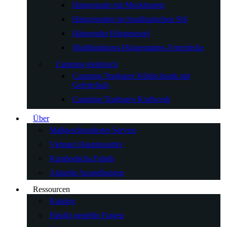
Hängematte mit Moskitonetz
Hängematten im brasilianischen Stil
Hängender Hängesessel
Multifunktions-Hängematten-Unterdecke
Camping elektrisch
Camping Tragbarer Kühlschrank mit
Gefrierfach
Camping Tragbares Kraftwerk
Über
Maßgeschneiderter Service
Vietnam Hauptquartier
Kambodscha Fabrik
Aktuelle Ausstellungen
Ressourcen
Katalog
Häufig gestellte Fragen