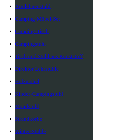
Armlehnenstuhl
Camping-Möbel-Set
Camping-Tisch
Campingstuhl
Tisch und Stuhl aus Kunststoff
Direktor Lehrstühle
Holzmöbel
Kinder-Campingstuhl
Mondstuhl
Strandkörbe
Winter-Stühle