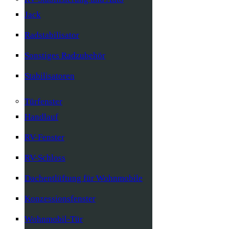
Jack
Radstabilisator
Sonstiges Radzubehör
Stabilisatoren
Türfenster
Handlauf
RV-Fenster
RV-Schloss
Dachentlüftung für Wohnmobile
Konzessionsfenster
Wohnmobil-Tür