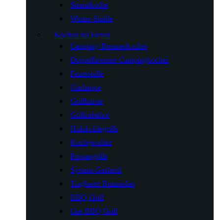
Strandkörbe
Winter-Stühle
Kochen im Freien
Camping-Brennerkocher
Doppelbrenner Campingkocher
Feuerstelle
Gaslampe
Grillbürste
Grillzubehör
Holzkohlegrills
Kochgeschirr
Propangrills
System-Gasherd
Tragbarer Butanofen
BBQ-Grill
Gas BBQ Grill