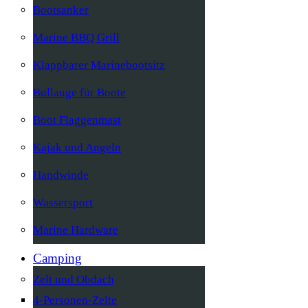
Bootsanker
Marine BBQ Grill
Klappbarer Marinebootsitz
Bullauge für Boote
Boot Flaggenmast
Kajak und Angeln
Handwinde
Wassersport
Marine Hardware
Camping
Zelt und Obdach
4-Personen-Zelte