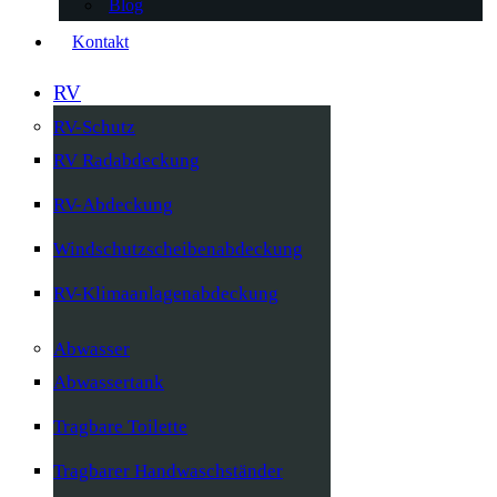
Blog
Kontakt
RV
RV-Schutz
RV Radabdeckung
RV-Abdeckung
Windschutzscheibenabdeckung
RV-Klimaanlagenabdeckung
Abwasser
Abwassertank
Tragbare Toilette
Tragbarer Handwaschständer