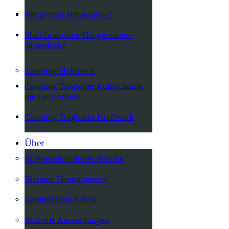
Hängender Hängesessel
Multifunktions-Hängematten-
Unterdecke
Camping elektrisch
Camping Tragbarer Kühlschrank
mit Gefrierfach
Camping Tragbares Kraftwerk
Über
Maßgeschneiderter Service
Vietnam Hauptquartier
Kambodscha Fabrik
Aktuelle Ausstellungen