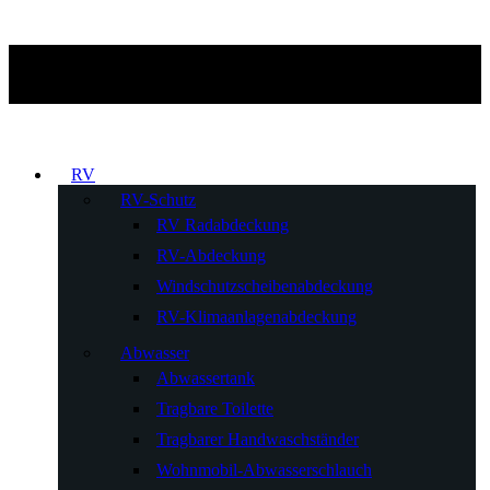
RV
RV-Schutz
RV Radabdeckung
RV-Abdeckung
Windschutzscheibenabdeckung
RV-Klimaanlagenabdeckung
Abwasser
Abwassertank
Tragbare Toilette
Tragbarer Handwaschständer
Wohnmobil-Abwasserschlauch