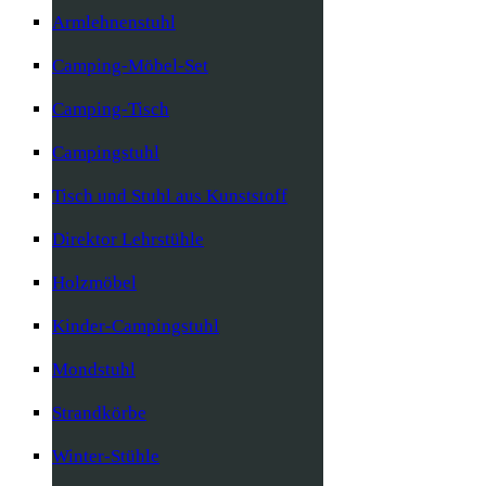
Armlehnenstuhl
Camping-Möbel-Set
Camping-Tisch
Campingstuhl
Tisch und Stuhl aus Kunststoff
Direktor Lehrstühle
Holzmöbel
Kinder-Campingstuhl
Mondstuhl
Strandkörbe
Winter-Stühle