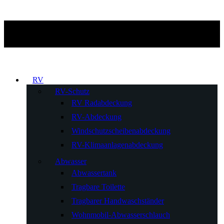
RV
RV-Schutz
RV Radabdeckung
RV-Abdeckung
Windschutzscheibenabdeckung
RV-Klimaanlagenabdeckung
Abwasser
Abwassertank
Tragbare Toilette
Tragbarer Handwaschständer
Wohnmobil-Abwasserschlauch