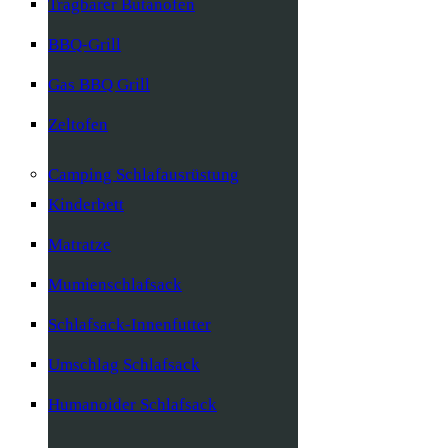
Tragbarer Butanofen
BBQ-Grill
Gas BBQ Grill
Zeltofen
Camping Schlafausrüstung
Kinderbett
Matratze
Mumienschlafsack
Schlafsack-Innenfutter
Umschlag Schlafsack
Humanoider Schlafsack