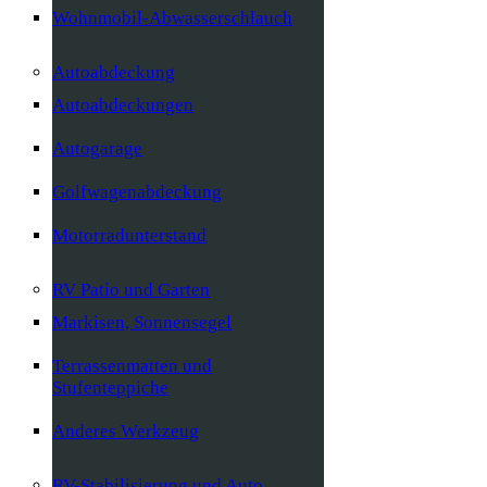
Wohnmobil-Abwasserschlauch
Autoabdeckung
Autoabdeckungen
Autogarage
Golfwagenabdeckung
Motorradunterstand
RV Patio und Garten
Markisen, Sonnensegel
Terrassenmatten und
Stufenteppiche
Anderes Werkzeug
RV-Stabilisierung und Auto