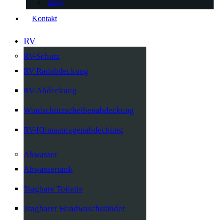
Blog
Kontakt
RV
RV-Schutz
RV Radabdeckung
RV-Abdeckung
Windschutzscheibenabdeckung
RV-Klimaanlagenabdeckung
Abwasser
Abwassertank
Tragbare Toilette
Tragbarer Handwaschständer