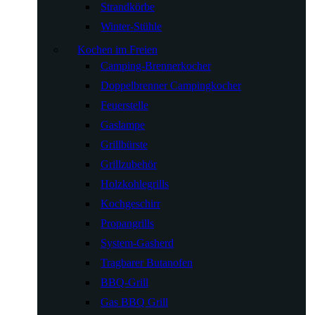
Strandkörbe
Winter-Stühle
Kochen im Freien
Camping-Brennerkocher
Doppelbrenner Campingkocher
Feuerstelle
Gaslampe
Grillbürste
Grillzubehör
Holzkohlegrills
Kochgeschirr
Propangrills
System-Gasherd
Tragbarer Butanofen
BBQ-Grill
Gas BBQ Grill