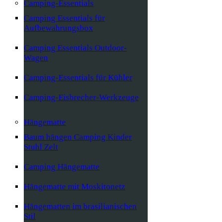
Camping-Essentials
Camping Essentials für
Aufbewahrungsbox
Camping Essentials Outdoor-
Wagen
Camping-Essentials für Kühler
Camping-Eisbrecher-Werkzeuge
Hängematte
Baum hängen Camping Kinder
Stuhl Zelt
Camping Hängematte
Hängematte mit Moskitonetz
Hängematten im brasilianischen
Stil