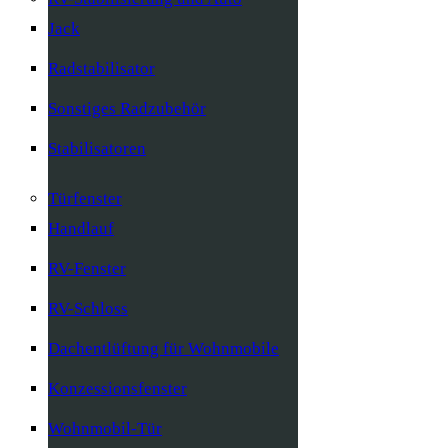
Jack
Radstabilisator
Sonstiges Radzubehör
Stabilisatoren
Türfenster
Handlauf
RV-Fenster
RV-Schloss
Dachentlüftung für Wohnmobile
Konzessionsfenster
Wohnmobil-Tür