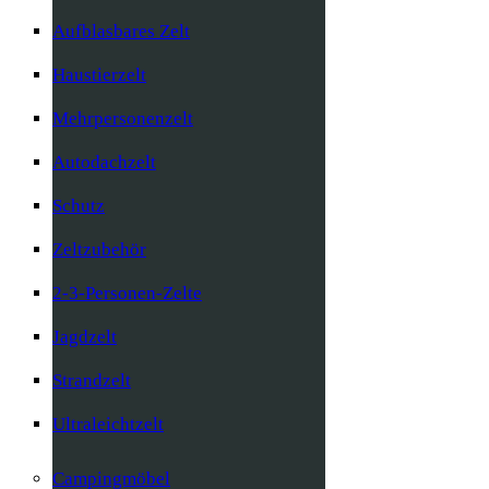
Aufblasbares Zelt
Haustierzelt
Mehrpersonenzelt
Autodachzelt
Schutz
Zeltzubehör
2-3-Personen-Zelte
Jagdzelt
Strandzelt
Ultraleichtzelt
Campingmöbel