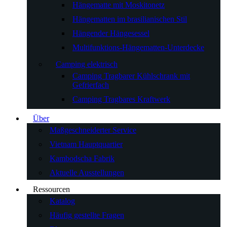
Hängematte mit Moskitonetz
Hängematten im brasilianischen Stil
Hängender Hängesessel
Multifunktions-Hängematten-Unterdecke
Camping elektrisch
Camping Tragbarer Kühlschrank mit
Gefrierfach
Camping Tragbares Kraftwerk
Über
Maßgeschneiderter Service
Vietnam Hauptquartier
Kambodscha Fabrik
Aktuelle Ausstellungen
Ressourcen
Katalog
Häufig gestellte Fragen