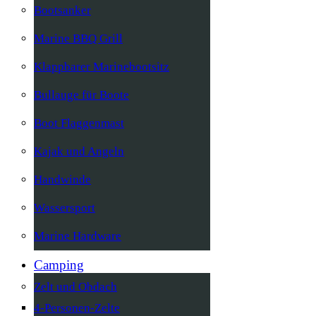
Bootsanker
Marine BBQ Grill
Klappbarer Marinebootsitz
Bullauge für Boote
Boot Flaggenmast
Kajak und Angeln
Handwinde
Wassersport
Marine Hardware
Camping
Zelt und Obdach
4-Personen-Zelte