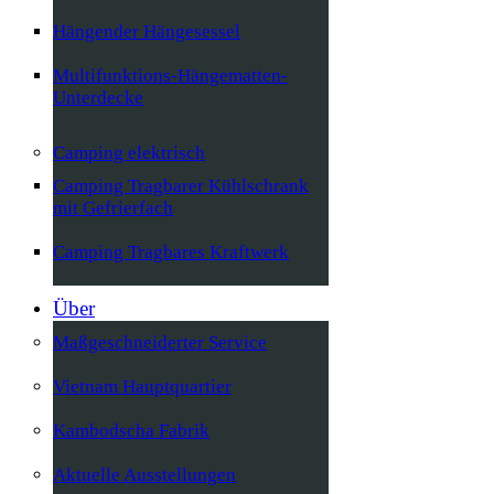
Hängender Hängesessel
Multifunktions-Hängematten-
Unterdecke
Camping elektrisch
Camping Tragbarer Kühlschrank
mit Gefrierfach
Camping Tragbares Kraftwerk
Über
Maßgeschneiderter Service
Vietnam Hauptquartier
Kambodscha Fabrik
Aktuelle Ausstellungen