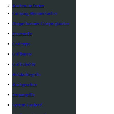
Kochen im Freien
Camping-Brennerkocher
Doppelbrenner Campingkocher
Feuerstelle
Gaslampe
Grillbürste
Grillzubehör
Holzkohlegrills
Kochgeschirr
Propangrills
System-Gasherd