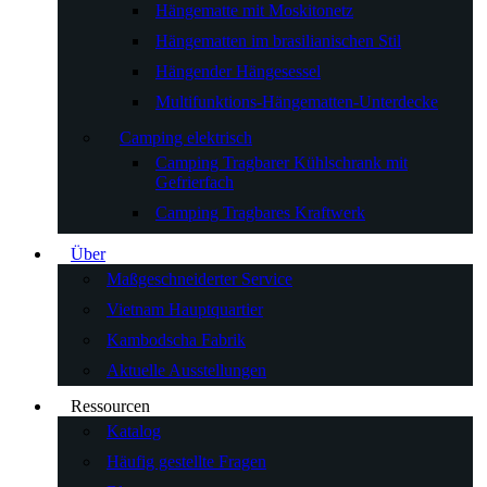
Hängematte mit Moskitonetz
Hängematten im brasilianischen Stil
Hängender Hängesessel
Multifunktions-Hängematten-Unterdecke
Camping elektrisch
Camping Tragbarer Kühlschrank mit
Gefrierfach
Camping Tragbares Kraftwerk
Über
Maßgeschneiderter Service
Vietnam Hauptquartier
Kambodscha Fabrik
Aktuelle Ausstellungen
Ressourcen
Katalog
Häufig gestellte Fragen