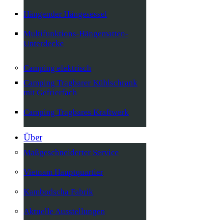
Hängender Hängesessel
Multifunktions-Hängematten-
Unterdecke
Camping elektrisch
Camping Tragbarer Kühlschrank
mit Gefrierfach
Camping Tragbares Kraftwerk
Über
Maßgeschneiderter Service
Vietnam Hauptquartier
Kambodscha Fabrik
Aktuelle Ausstellungen