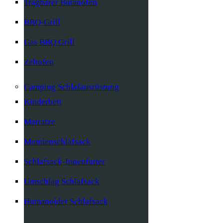
Tragbarer Butanofen
BBQ-Grill
Gas BBQ Grill
Zeltofen
Camping Schlafausrüstung
Kinderbett
Matratze
Mumienschlafsack
Schlafsack-Innenfutter
Umschlag Schlafsack
Humanoider Schlafsack