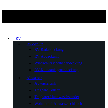
RV
RV-Schutz
RV Radabdeckung
RV-Abdeckung
Windschutzscheibenabdeckung
RV-Klimaanlagenabdeckung
Abwasser
Abwassertank
Tragbare Toilette
Tragbarer Handwaschständer
Wohnmobil-Abwasserschlauch