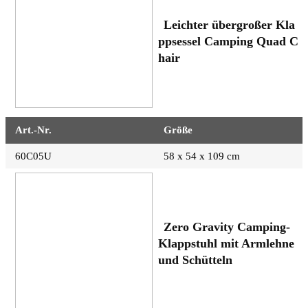
Leichter übergroßer Kla
ppsessel Camping Quad C
hair
Art.-Nr.
Größe
60C05U
58 x 54 x 109 cm
Zero Gravity Camping-
Klappstuhl mit Armlehne
und Schütteln