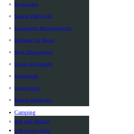
Bootsanker
Marine BBQ Grill
Klappbarer Marinebootsitz
Bullauge für Boote
Boot Flaggenmast
Kajak und Angeln
Handwinde
Wassersport
Marine Hardware
Camping
Zelt und Obdach
4-Personen-Zelte