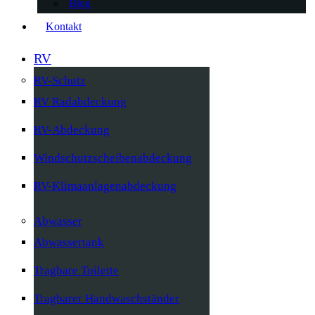
Blog
Kontakt
RV
RV-Schutz
RV Radabdeckung
RV-Abdeckung
Windschutzscheibenabdeckung
RV-Klimaanlagenabdeckung
Abwasser
Abwassertank
Tragbare Toilette
Tragbarer Handwaschständer