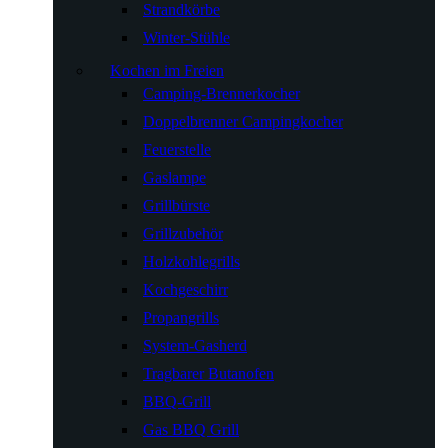
Strandkörbe
Winter-Stühle
Kochen im Freien
Camping-Brennerkocher
Doppelbrenner Campingkocher
Feuerstelle
Gaslampe
Grillbürste
Grillzubehör
Holzkohlegrills
Kochgeschirr
Propangrills
System-Gasherd
Tragbarer Butanofen
BBQ-Grill
Gas BBQ Grill