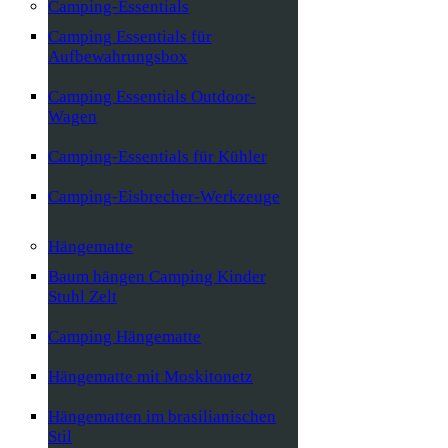
Camping-Essentials
Camping Essentials für
Aufbewahrungsbox
Camping Essentials Outdoor-
Wagen
Camping-Essentials für Kühler
Camping-Eisbrecher-Werkzeuge
Hängematte
Baum hängen Camping Kinder
Stuhl Zelt
Camping Hängematte
Hängematte mit Moskitonetz
Hängematten im brasilianischen
Stil