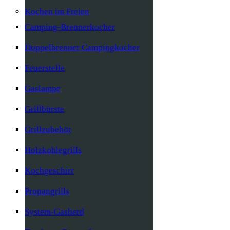
Kochen im Freien
Camping-Brennerkocher
Doppelbrenner Campingkocher
Feuerstelle
Gaslampe
Grillbürste
Grillzubehör
Holzkohlegrills
Kochgeschirr
Propangrills
System-Gasherd