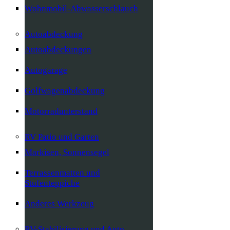
Wohnmobil-Abwasserschlauch
Autoabdeckung
Autoabdeckungen
Autogarage
Golfwagenabdeckung
Motorradunterstand
RV Patio und Garten
Markisen, Sonnensegel
Terrassenmatten und
Stufenteppiche
Anderes Werkzeug
RV-Stabilisierung und Auto