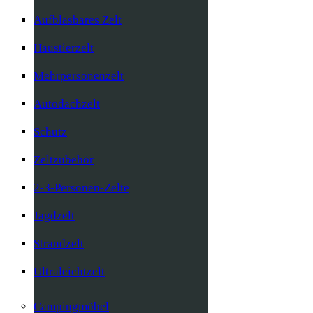
Aufblasbares Zelt
Haustierzelt
Mehrpersonenzelt
Autodachzelt
Schutz
Zeltzubehör
2-3-Personen-Zelte
Jagdzelt
Strandzelt
Ultraleichtzelt
Campingmöbel