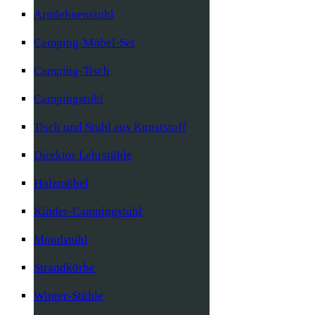
Armlehnenstuhl
Camping-Möbel-Set
Camping-Tisch
Campingstuhl
Tisch und Stuhl aus Kunststoff
Direktor Lehrstühle
Holzmöbel
Kinder-Campingstuhl
Mondstuhl
Strandkörbe
Winter-Stühle