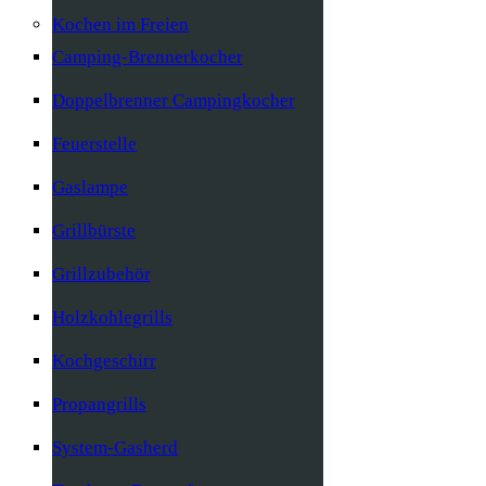
Kochen im Freien
Camping-Brennerkocher
Doppelbrenner Campingkocher
Feuerstelle
Gaslampe
Grillbürste
Grillzubehör
Holzkohlegrills
Kochgeschirr
Propangrills
System-Gasherd