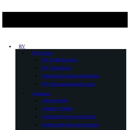
RV
RV-Schutz
RV Radabdeckung
RV-Abdeckung
Windschutzscheibenabdeckung
RV-Klimaanlagenabdeckung
Abwasser
Abwassertank
Tragbare Toilette
Tragbarer Handwaschständer
Wohnmobil-Abwasserschlauch