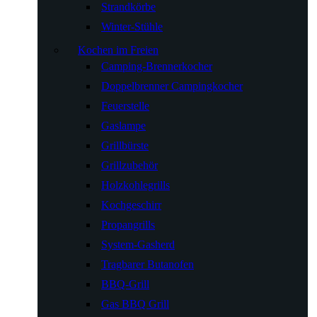
Strandkörbe
Winter-Stühle
Kochen im Freien
Camping-Brennerkocher
Doppelbrenner Campingkocher
Feuerstelle
Gaslampe
Grillbürste
Grillzubehör
Holzkohlegrills
Kochgeschirr
Propangrills
System-Gasherd
Tragbarer Butanofen
BBQ-Grill
Gas BBQ Grill