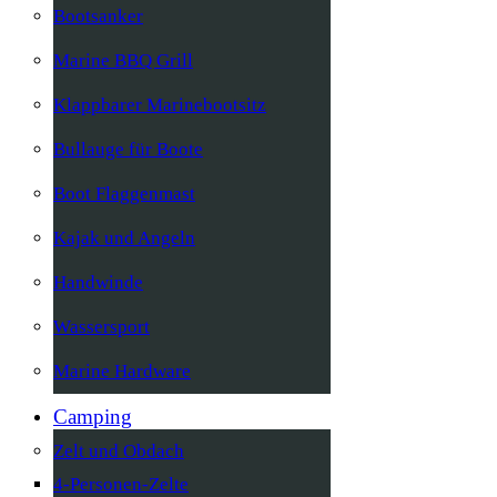
Bootsanker
Marine BBQ Grill
Klappbarer Marinebootsitz
Bullauge für Boote
Boot Flaggenmast
Kajak und Angeln
Handwinde
Wassersport
Marine Hardware
Camping
Zelt und Obdach
4-Personen-Zelte