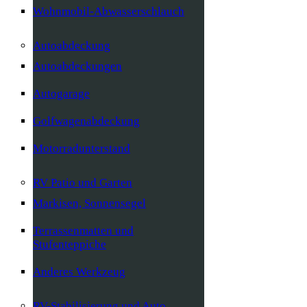
Wohnmobil-Abwasserschlauch
Autoabdeckung
Autoabdeckungen
Autogarage
Golfwagenabdeckung
Motorradunterstand
RV Patio und Garten
Markisen, Sonnensegel
Terrassenmatten und
Stufenteppiche
Anderes Werkzeug
RV-Stabilisierung und Auto