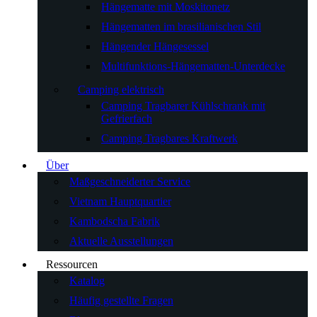
Hängematte mit Moskitonetz
Hängematten im brasilianischen Stil
Hängender Hängesessel
Multifunktions-Hängematten-Unterdecke
Camping elektrisch
Camping Tragbarer Kühlschrank mit
Gefrierfach
Camping Tragbares Kraftwerk
Über
Maßgeschneiderter Service
Vietnam Hauptquartier
Kambodscha Fabrik
Aktuelle Ausstellungen
Ressourcen
Katalog
Häufig gestellte Fragen