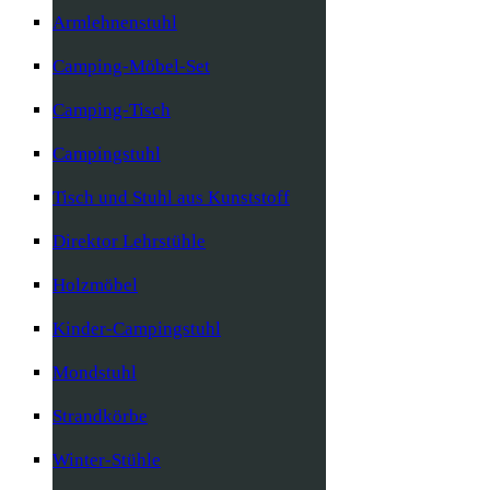
Armlehnenstuhl
Camping-Möbel-Set
Camping-Tisch
Campingstuhl
Tisch und Stuhl aus Kunststoff
Direktor Lehrstühle
Holzmöbel
Kinder-Campingstuhl
Mondstuhl
Strandkörbe
Winter-Stühle