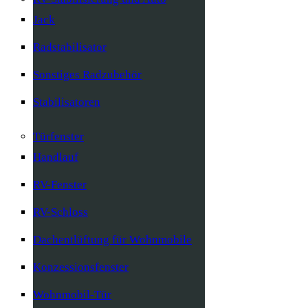
Jack
Radstabilisator
Sonstiges Radzubehör
Stabilisatoren
Türfenster
Handlauf
RV-Fenster
RV-Schloss
Dachentlüftung für Wohnmobile
Konzessionsfenster
Wohnmobil-Tür