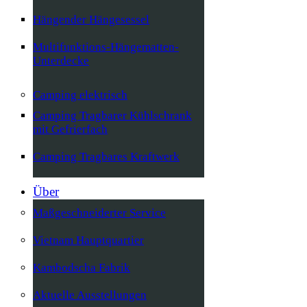
Hängender Hängesessel
Multifunktions-Hängematten-
Unterdecke
Camping elektrisch
Camping Tragbarer Kühlschrank
mit Gefrierfach
Camping Tragbares Kraftwerk
Über
Maßgeschneiderter Service
Vietnam Hauptquartier
Kambodscha Fabrik
Aktuelle Ausstellungen