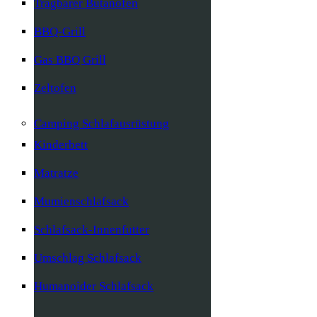
Tragbarer Butanofen
BBQ-Grill
Gas BBQ Grill
Zeltofen
Camping Schlafausrüstung
Kinderbett
Matratze
Mumienschlafsack
Schlafsack-Innenfutter
Umschlag Schlafsack
Humanoider Schlafsack