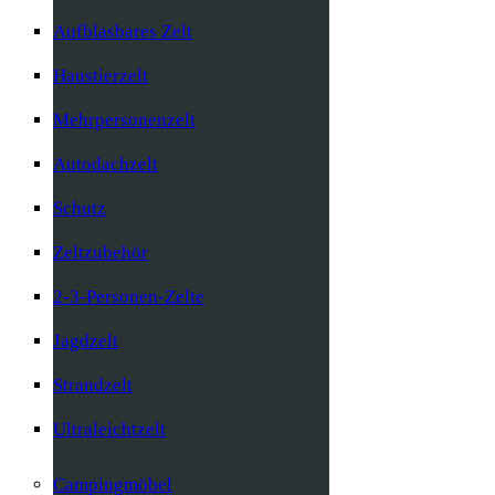
Aufblasbares Zelt
Haustierzelt
Mehrpersonenzelt
Autodachzelt
Schutz
Zeltzubehör
2-3-Personen-Zelte
Jagdzelt
Strandzelt
Ultraleichtzelt
Campingmöbel