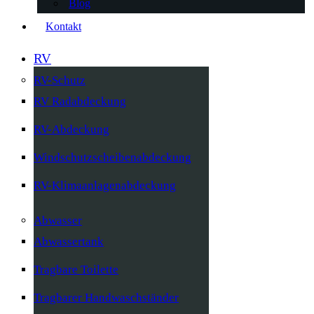
Blog
Kontakt
RV
RV-Schutz
RV Radabdeckung
RV-Abdeckung
Windschutzscheibenabdeckung
RV-Klimaanlagenabdeckung
Abwasser
Abwassertank
Tragbare Toilette
Tragbarer Handwaschständer