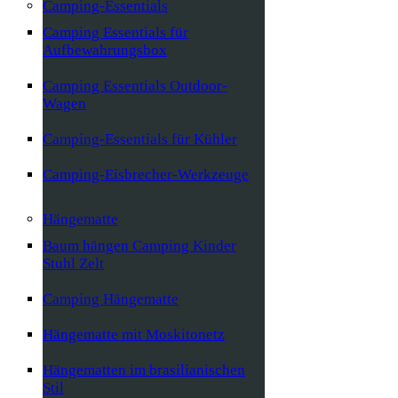
Camping-Essentials
Camping Essentials für
Aufbewahrungsbox
Camping Essentials Outdoor-
Wagen
Camping-Essentials für Kühler
Camping-Eisbrecher-Werkzeuge
Hängematte
Baum hängen Camping Kinder
Stuhl Zelt
Camping Hängematte
Hängematte mit Moskitonetz
Hängematten im brasilianischen
Stil