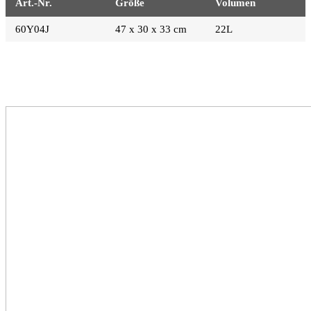
Art.-Nr.
Größe
Volumen
60Y04J
47 x 30 x 33 cm
22L