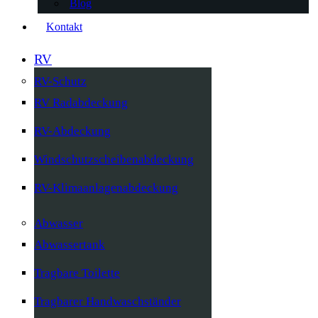
Blog
Kontakt
RV
RV-Schutz
RV Radabdeckung
RV-Abdeckung
Windschutzscheibenabdeckung
RV-Klimaanlagenabdeckung
Abwasser
Abwassertank
Tragbare Toilette
Tragbarer Handwaschständer