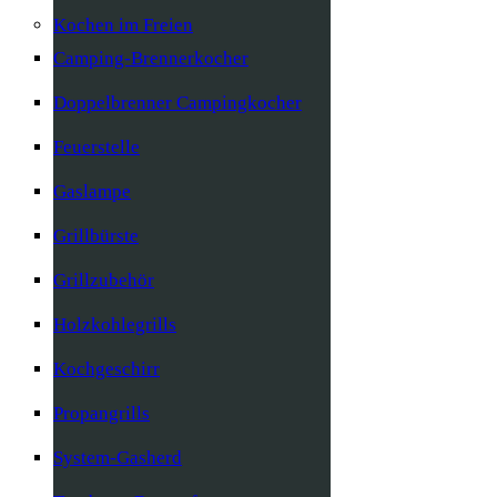
Kochen im Freien
Camping-Brennerkocher
Doppelbrenner Campingkocher
Feuerstelle
Gaslampe
Grillbürste
Grillzubehör
Holzkohlegrills
Kochgeschirr
Propangrills
System-Gasherd