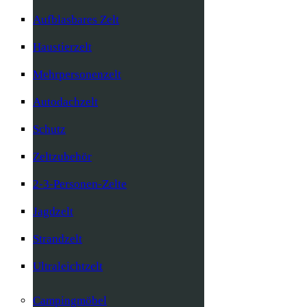
Aufblasbares Zelt
Haustierzelt
Mehrpersonenzelt
Autodachzelt
Schutz
Zeltzubehör
2-3-Personen-Zelte
Jagdzelt
Strandzelt
Ultraleichtzelt
Campingmöbel