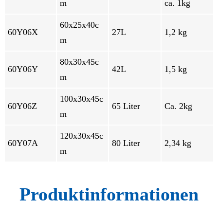
m
ca. 1kg
60x25x40c
60Y06X
27L
1,2 kg
m
80x30x45c
60Y06Y
42L
1,5 kg
m
100x30x45c
60Y06Z
65 Liter
Ca. 2kg
m
120x30x45c
60Y07A
80 Liter
2,34 kg
m
Produktinformationen