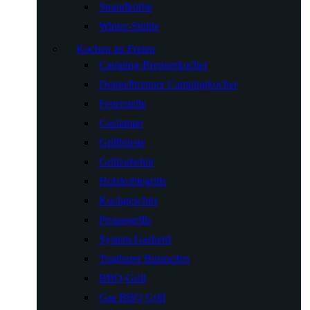
Strandkörbe
Winter-Stühle
Kochen im Freien
Camping-Brennerkocher
Doppelbrenner Campingkocher
Feuerstelle
Gaslampe
Grillbürste
Grillzubehör
Holzkohlegrills
Kochgeschirr
Propangrills
System-Gasherd
Tragbarer Butanofen
BBQ-Grill
Gas BBQ Grill