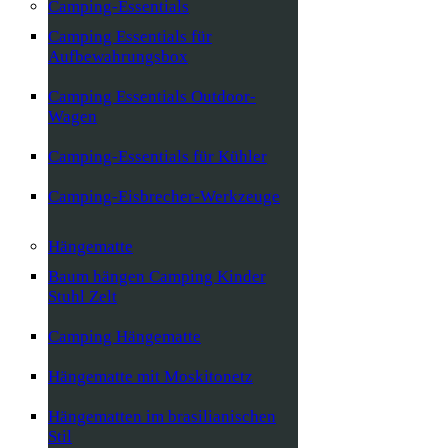
Camping-Essentials
Camping Essentials für
Aufbewahrungsbox
Camping Essentials Outdoor-
Wagen
Camping-Essentials für Kühler
Camping-Eisbrecher-Werkzeuge
Hängematte
Baum hängen Camping Kinder
Stuhl Zelt
Camping Hängematte
Hängematte mit Moskitonetz
Hängematten im brasilianischen
Stil