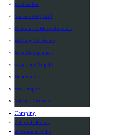
Bootsanker
Marine BBQ Grill
Klappbarer Marinebootsitz
Bullauge für Boote
Boot Flaggenmast
Kajak und Angeln
Handwinde
Wassersport
Marine Hardware
Camping
Zelt und Obdach
4-Personen-Zelte