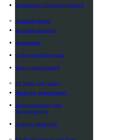
Wohnmobil-Abwasserschlauch
Autoabdeckung
Autoabdeckungen
Autogarage
Golfwagenabdeckung
Motorradunterstand
RV Patio und Garten
Markisen, Sonnensegel
Terrassenmatten und
Stufenteppiche
Anderes Werkzeug
RV-Stabilisierung und Auto