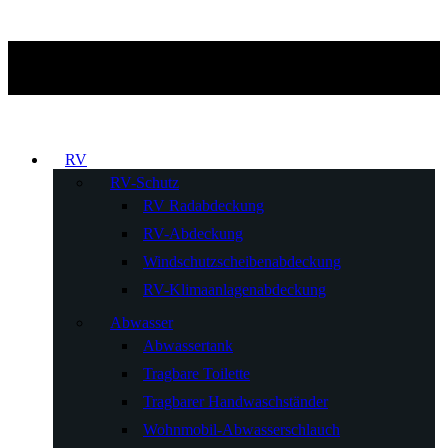
RV
RV-Schutz
RV Radabdeckung
RV-Abdeckung
Windschutzscheibenabdeckung
RV-Klimaanlagenabdeckung
Abwasser
Abwassertank
Tragbare Toilette
Tragbarer Handwaschständer
Wohnmobil-Abwasserschlauch