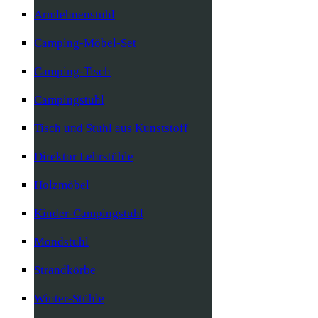
Armlehnenstuhl
Camping-Möbel-Set
Camping-Tisch
Campingstuhl
Tisch und Stuhl aus Kunststoff
Direktor Lehrstühle
Holzmöbel
Kinder-Campingstuhl
Mondstuhl
Strandkörbe
Winter-Stühle