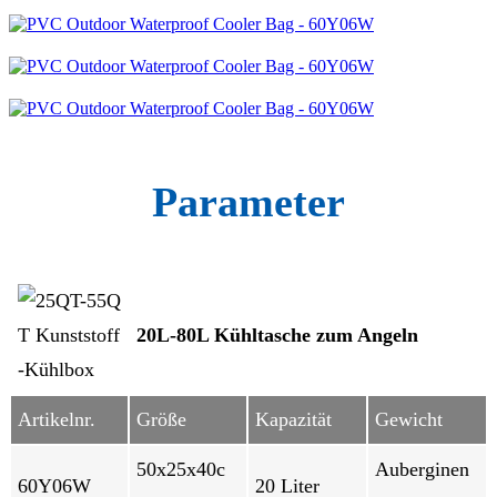
Parameter
20L-80L Kühltasche zum Angeln
Artikelnr.
Größe
Kapazität
Gewicht
50x25x40c
Auberginen
60Y06W
20 Liter