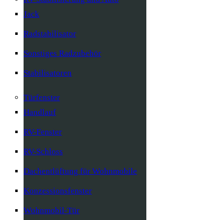
Jack
Radstabilisator
Sonstiges Radzubehör
Stabilisatoren
Türfenster
Handlauf
RV-Fenster
RV-Schloss
Dachentlüftung für Wohnmobile
Konzessionsfenster
Wohnmobil-Tür