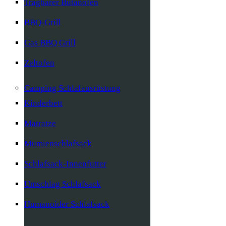
Tragbarer Butanofen
BBQ-Grill
Gas BBQ Grill
Zeltofen
Camping Schlafausrüstung
Kinderbett
Matratze
Mumienschlafsack
Schlafsack-Innenfutter
Umschlag Schlafsack
Humanoider Schlafsack