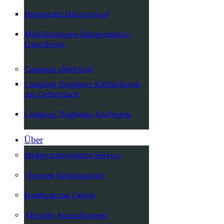
Hängender Hängesessel
Multifunktions-Hängematten-
Unterdecke
Camping elektrisch
Camping Tragbarer Kühlschrank
mit Gefrierfach
Camping Tragbares Kraftwerk
Über
Maßgeschneiderter Service
Vietnam Hauptquartier
Kambodscha Fabrik
Aktuelle Ausstellungen