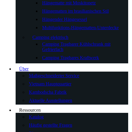
Hängematte mit Moskitonetz
Hängematten im brasilianischen Stil
Hängender Hängesessel
Multifunktions-Hängematten-Unterdecke
Camping elektrisch
Camping Tragbarer Kühlschrank mit
Gefrierfach
Camping Tragbares Kraftwerk
Über
Maßgeschneiderter Service
Vietnam Hauptquartier
Kambodscha Fabrik
Aktuelle Ausstellungen
Ressourcen
Katalog
Häufig gestellte Fragen