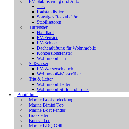
RV-Stabilisierung und Auto
Jack
Radstabilisator
Sonstiges Radzubehör
Stabilisatoren
Türfenster
Handlauf
RV-Fenster
RV-Schloss
Dachentlüftung für Wohnmobile
Konzessionsfenster
Wohnmobil-Tür
Süßwasser
RV-Wasserschlauch
Wohnmobil-Wasserfilter
Tritt & Leiter
Wohnmobil-Leiter
Wohnmobil-Stufe und Leiter
Bootfahren
Marine Bootsabdeckung
Marine Bimini Top
Marine Boat Fender
Bootsleiter
Bootsanker
Marine BBQ Grill