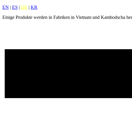
EN
|
ES
|
DE
|
KR
Einige Produkte werden in Fabriken in Vietnam und Kambodscha herg