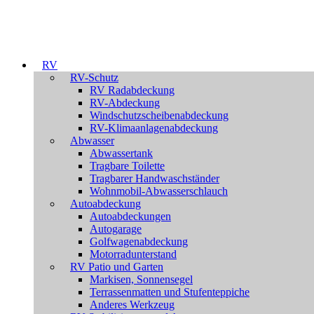
RV
RV-Schutz
RV Radabdeckung
RV-Abdeckung
Windschutzscheibenabdeckung
RV-Klimaanlagenabdeckung
Abwasser
Abwassertank
Tragbare Toilette
Tragbarer Handwaschständer
Wohnmobil-Abwasserschlauch
Autoabdeckung
Autoabdeckungen
Autogarage
Golfwagenabdeckung
Motorradunterstand
RV Patio und Garten
Markisen, Sonnensegel
Terrassenmatten und Stufenteppiche
Anderes Werkzeug