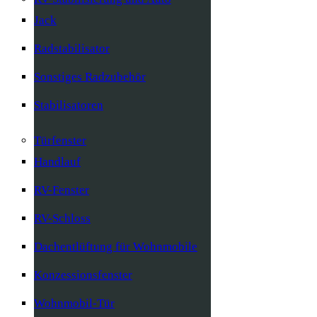
Jack
Radstabilisator
Sonstiges Radzubehör
Stabilisatoren
Türfenster
Handlauf
RV-Fenster
RV-Schloss
Dachentlüftung für Wohnmobile
Konzessionsfenster
Wohnmobil-Tür