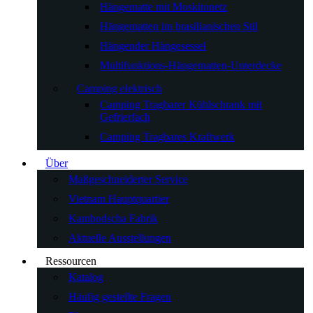
Hängematte mit Moskitonetz
Hängematten im brasilianischen Stil
Hängender Hängesessel
Multifunktions-Hängematten-Unterdecke
Camping elektrisch
Camping Tragbarer Kühlschrank mit
Gefrierfach
Camping Tragbares Kraftwerk
Über
Maßgeschneiderter Service
Vietnam Hauptquartier
Kambodscha Fabrik
Aktuelle Ausstellungen
Ressourcen
Katalog
Häufig gestellte Fragen