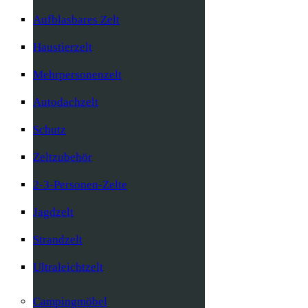
Aufblasbares Zelt
Haustierzelt
Mehrpersonenzelt
Autodachzelt
Schutz
Zeltzubehör
2-3-Personen-Zelte
Jagdzelt
Strandzelt
Ultraleichtzelt
Campingmöbel