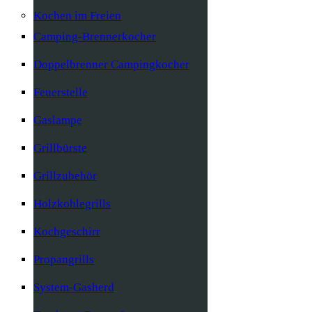
Kochen im Freien
Camping-Brennerkocher
Doppelbrenner Campingkocher
Feuerstelle
Gaslampe
Grillbürste
Grillzubehör
Holzkohlegrills
Kochgeschirr
Propangrills
System-Gasherd