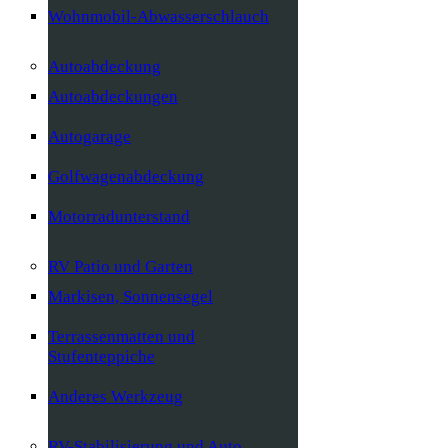
Wohnmobil-Abwasserschlauch
Autoabdeckung
Autoabdeckungen
Autogarage
Golfwagenabdeckung
Motorradunterstand
RV Patio und Garten
Markisen, Sonnensegel
Terrassenmatten und
Stufenteppiche
Anderes Werkzeug
RV-Stabilisierung und Auto