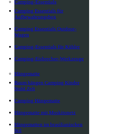
Camping-Essentials
Camping Essentials für
Aufbewahrungsbox
Camping Essentials Outdoor-
Wagen
Camping-Essentials für Kühler
Camping-Eisbrecher-Werkzeuge
Hängematte
Baum hängen Camping Kinder
Stuhl Zelt
Camping Hängematte
Hängematte mit Moskitonetz
Hängematten im brasilianischen
Stil