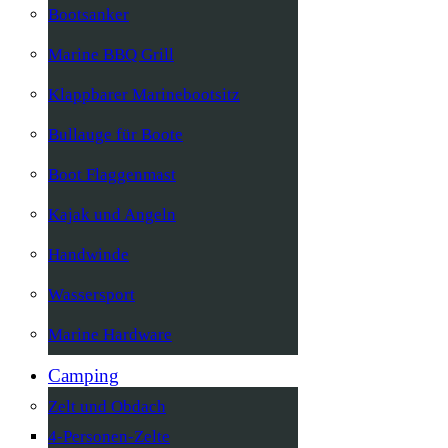
Bootsanker
Marine BBQ Grill
Klappbarer Marinebootsitz
Bullauge für Boote
Boot Flaggenmast
Kajak und Angeln
Handwinde
Wassersport
Marine Hardware
Camping
Zelt und Obdach
4-Personen-Zelte