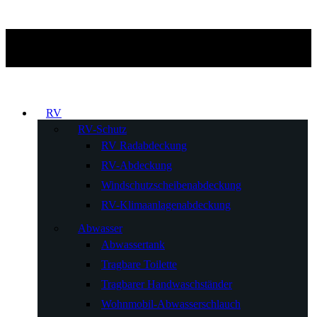
RV
RV-Schutz
RV Radabdeckung
RV-Abdeckung
Windschutzscheibenabdeckung
RV-Klimaanlagenabdeckung
Abwasser
Abwassertank
Tragbare Toilette
Tragbarer Handwaschständer
Wohnmobil-Abwasserschlauch