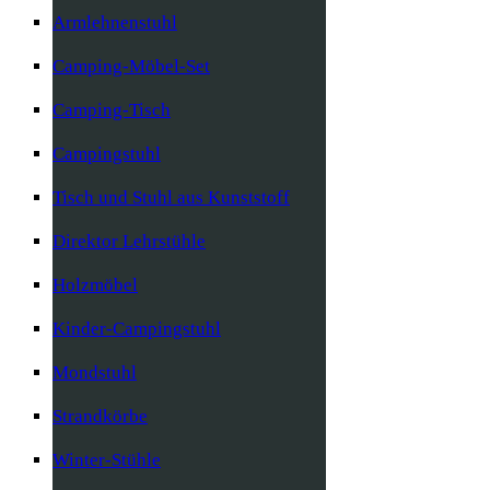
Armlehnenstuhl
Camping-Möbel-Set
Camping-Tisch
Campingstuhl
Tisch und Stuhl aus Kunststoff
Direktor Lehrstühle
Holzmöbel
Kinder-Campingstuhl
Mondstuhl
Strandkörbe
Winter-Stühle