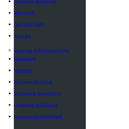
Tragbarer Butanofen
BBQ-Grill
Gas BBQ Grill
Zeltofen
Camping Schlafausrüstung
Kinderbett
Matratze
Mumienschlafsack
Schlafsack-Innenfutter
Umschlag Schlafsack
Humanoider Schlafsack