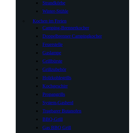
Strandkörbe
Winter-Stühle
Kochen im Freien
Camping-Brennerkocher
Doppelbrenner Campingkocher
Feuerstelle
Gaslampe
Grillbürste
Grillzubehör
Holzkohlegrills
Kochgeschirr
Propangrills
System-Gasherd
Tragbarer Butanofen
BBQ-Grill
Gas BBQ Grill