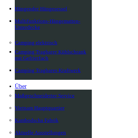
Hängender Hängesessel
Multifunktions-Hängematten-
Unterdecke
Camping elektrisch
Camping Tragbarer Kühlschrank
mit Gefrierfach
Camping Tragbares Kraftwerk
Über
Maßgeschneiderter Service
Vietnam Hauptquartier
Kambodscha Fabrik
Aktuelle Ausstellungen