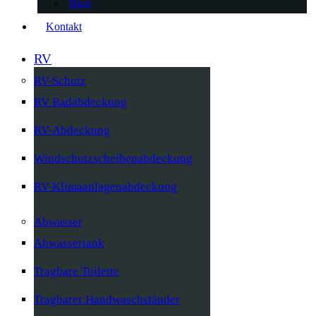
Blog
Kontakt
RV
RV-Schutz
RV Radabdeckung
RV-Abdeckung
Windschutzscheibenabdeckung
RV-Klimaanlagenabdeckung
Abwasser
Abwassertank
Tragbare Toilette
Tragbarer Handwaschständer