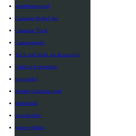
Armlehnenstuhl
Camping-Möbel-Set
Camping-Tisch
Campingstuhl
Tisch und Stuhl aus Kunststoff
Direktor Lehrstühle
Holzmöbel
Kinder-Campingstuhl
Mondstuhl
Strandkörbe
Winter-Stühle