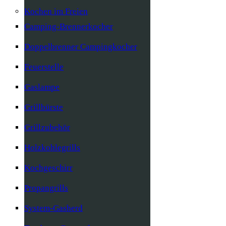
Kochen im Freien
Camping-Brennerkocher
Doppelbrenner Campingkocher
Feuerstelle
Gaslampe
Grillbürste
Grillzubehör
Holzkohlegrills
Kochgeschirr
Propangrills
System-Gasherd