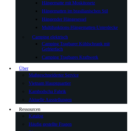
Hängematte mit Moskitonetz
Hängematten im brasilianischen Stil
Hängender Hängesessel
Multifunktions-Hängematten-Unterdecke
Camping elektrisch
Camping Tragbarer Kühlschrank mit
Gefrierfach
Camping Tragbares Kraftwerk
Über
Maßgeschneiderter Service
Vietnam Hauptquartier
Kambodscha Fabrik
Aktuelle Ausstellungen
Ressourcen
Katalog
Häufig gestellte Fragen