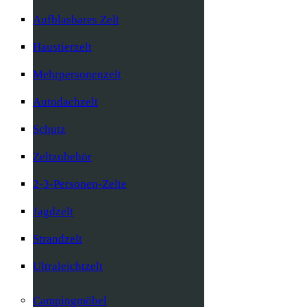
Aufblasbares Zelt
Haustierzelt
Mehrpersonenzelt
Autodachzelt
Schutz
Zeltzubehör
2-3-Personen-Zelte
Jagdzelt
Strandzelt
Ultraleichtzelt
Campingmöbel