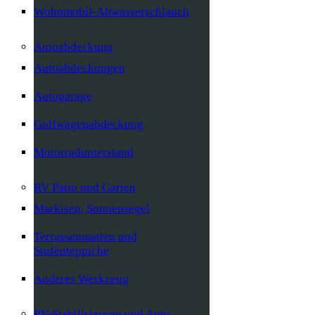
Wohnmobil-Abwasserschlauch
Autoabdeckung
Autoabdeckungen
Autogarage
Golfwagenabdeckung
Motorradunterstand
RV Patio und Garten
Markisen, Sonnensegel
Terrassenmatten und
Stufenteppiche
Anderes Werkzeug
RV-Stabilisierung und Auto