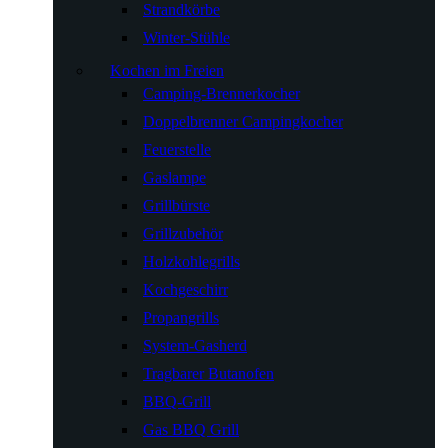
Strandkörbe
Winter-Stühle
Kochen im Freien
Camping-Brennerkocher
Doppelbrenner Campingkocher
Feuerstelle
Gaslampe
Grillbürste
Grillzubehör
Holzkohlegrills
Kochgeschirr
Propangrills
System-Gasherd
Tragbarer Butanofen
BBQ-Grill
Gas BBQ Grill