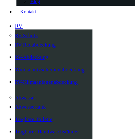
Blog
Kontakt
RV
RV-Schutz
RV Radabdeckung
RV-Abdeckung
Windschutzscheibenabdeckung
RV-Klimaanlagenabdeckung
Abwasser
Abwassertank
Tragbare Toilette
Tragbarer Handwaschständer