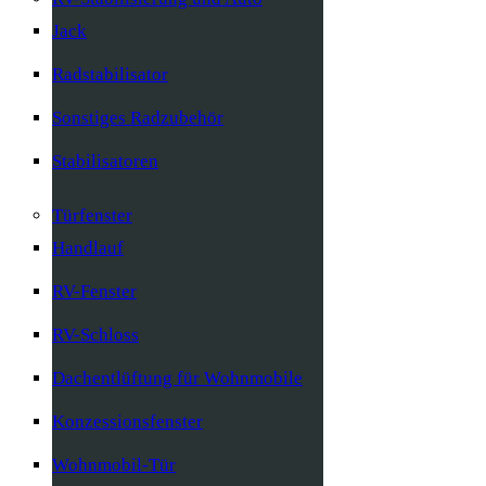
Jack
Radstabilisator
Sonstiges Radzubehör
Stabilisatoren
Türfenster
Handlauf
RV-Fenster
RV-Schloss
Dachentlüftung für Wohnmobile
Konzessionsfenster
Wohnmobil-Tür