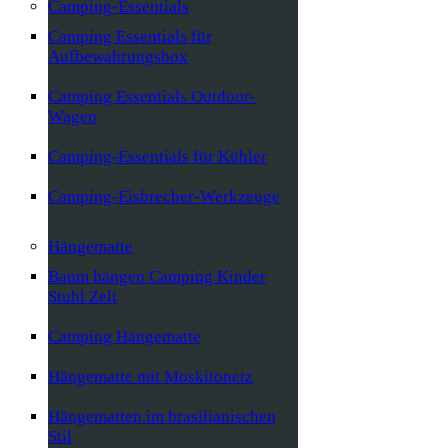
Camping-Essentials
Camping Essentials für
Aufbewahrungsbox
Camping Essentials Outdoor-
Wagen
Camping-Essentials für Kühler
Camping-Eisbrecher-Werkzeuge
Hängematte
Baum hängen Camping Kinder
Stuhl Zelt
Camping Hängematte
Hängematte mit Moskitonetz
Hängematten im brasilianischen
Stil