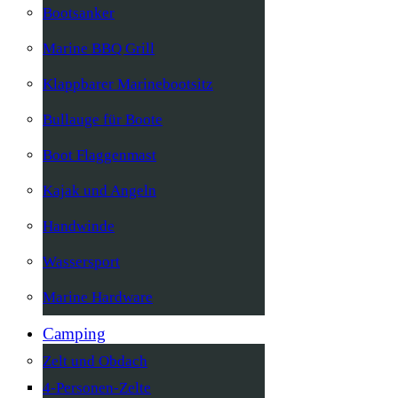
Bootsanker
Marine BBQ Grill
Klappbarer Marinebootsitz
Bullauge für Boote
Boot Flaggenmast
Kajak und Angeln
Handwinde
Wassersport
Marine Hardware
Camping
Zelt und Obdach
4-Personen-Zelte