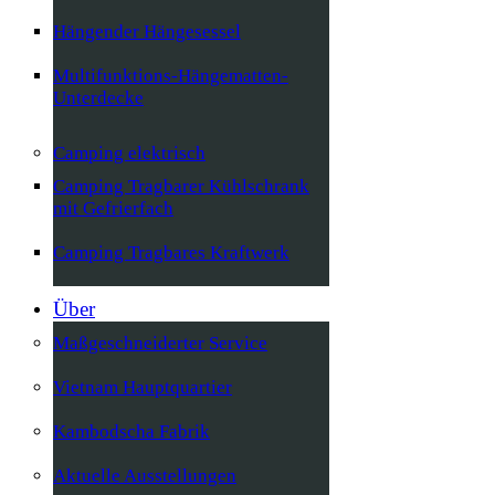
Hängender Hängesessel
Multifunktions-Hängematten-
Unterdecke
Camping elektrisch
Camping Tragbarer Kühlschrank
mit Gefrierfach
Camping Tragbares Kraftwerk
Über
Maßgeschneiderter Service
Vietnam Hauptquartier
Kambodscha Fabrik
Aktuelle Ausstellungen