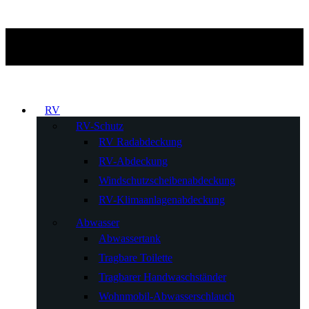
RV
RV-Schutz
RV Radabdeckung
RV-Abdeckung
Windschutzscheibenabdeckung
RV-Klimaanlagenabdeckung
Abwasser
Abwassertank
Tragbare Toilette
Tragbarer Handwaschständer
Wohnmobil-Abwasserschlauch