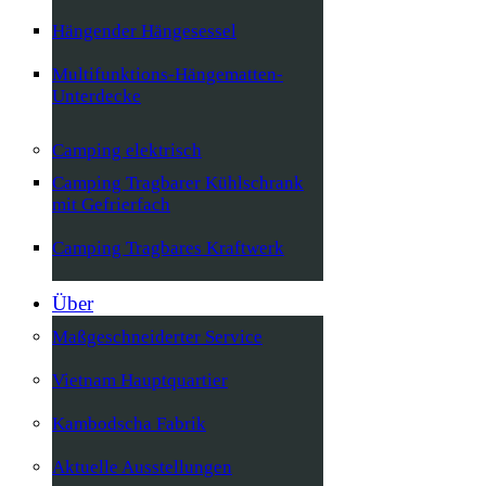
Hängender Hängesessel
Multifunktions-Hängematten-
Unterdecke
Camping elektrisch
Camping Tragbarer Kühlschrank
mit Gefrierfach
Camping Tragbares Kraftwerk
Über
Maßgeschneiderter Service
Vietnam Hauptquartier
Kambodscha Fabrik
Aktuelle Ausstellungen