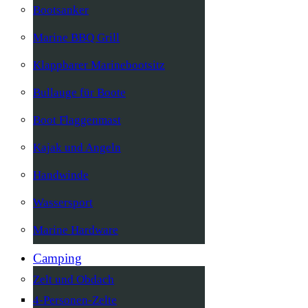
Bootsanker
Marine BBQ Grill
Klappbarer Marinebootsitz
Bullauge für Boote
Boot Flaggenmast
Kajak und Angeln
Handwinde
Wassersport
Marine Hardware
Camping
Zelt und Obdach
4-Personen-Zelte