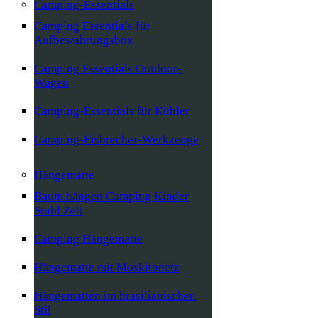
Camping-Essentials
Camping Essentials für
Aufbewahrungsbox
Camping Essentials Outdoor-
Wagen
Camping-Essentials für Kühler
Camping-Eisbrecher-Werkzeuge
Hängematte
Baum hängen Camping Kinder
Stuhl Zelt
Camping Hängematte
Hängematte mit Moskitonetz
Hängematten im brasilianischen
Stil