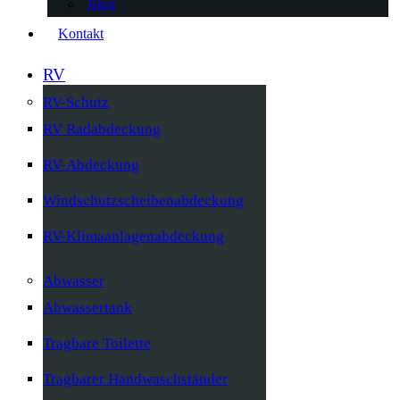
Blog
Kontakt
RV
RV-Schutz
RV Radabdeckung
RV-Abdeckung
Windschutzscheibenabdeckung
RV-Klimaanlagenabdeckung
Abwasser
Abwassertank
Tragbare Toilette
Tragbarer Handwaschständer