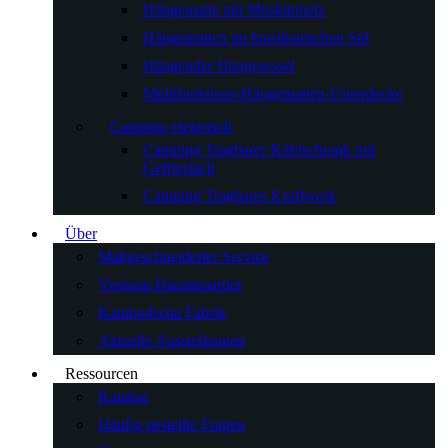
Hängematte mit Moskitonetz
Hängematten im brasilianischen Stil
Hängender Hängesessel
Multifunktions-Hängematten-Unterdecke
Camping elektrisch
Camping Tragbarer Kühlschrank mit
Gefrierfach
Camping Tragbares Kraftwerk
Über
Maßgeschneiderter Service
Vietnam Hauptquartier
Kambodscha Fabrik
Aktuelle Ausstellungen
Ressourcen
Katalog
Häufig gestellte Fragen