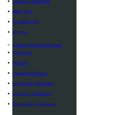
Tragbarer Butanofen
BBQ-Grill
Gas BBQ Grill
Zeltofen
Camping Schlafausrüstung
Kinderbett
Matratze
Mumienschlafsack
Schlafsack-Innenfutter
Umschlag Schlafsack
Humanoider Schlafsack