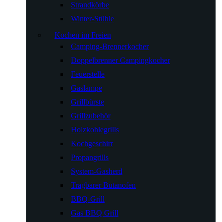
Strandkörbe
Winter-Stühle
Kochen im Freien
Camping-Brennerkocher
Doppelbrenner Campingkocher
Feuerstelle
Gaslampe
Grillbürste
Grillzubehör
Holzkohlegrills
Kochgeschirr
Propangrills
System-Gasherd
Tragbarer Butanofen
BBQ-Grill
Gas BBQ Grill