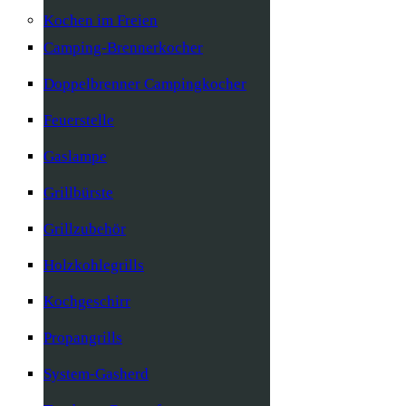
Kochen im Freien
Camping-Brennerkocher
Doppelbrenner Campingkocher
Feuerstelle
Gaslampe
Grillbürste
Grillzubehör
Holzkohlegrills
Kochgeschirr
Propangrills
System-Gasherd