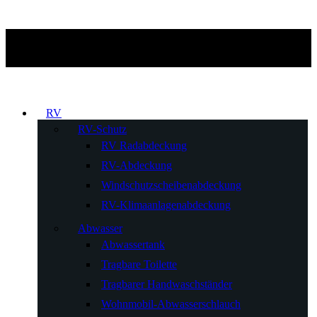
RV
RV-Schutz
RV Radabdeckung
RV-Abdeckung
Windschutzscheibenabdeckung
RV-Klimaanlagenabdeckung
Abwasser
Abwassertank
Tragbare Toilette
Tragbarer Handwaschständer
Wohnmobil-Abwasserschlauch