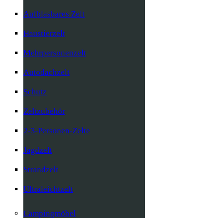
Aufblasbares Zelt
Haustierzelt
Mehrpersonenzelt
Autodachzelt
Schutz
Zeltzubehör
2-3-Personen-Zelte
Jagdzelt
Strandzelt
Ultraleichtzelt
Campingmöbel