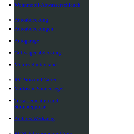
Wohnmobil-Abwasserschlauch
Autoabdeckung
Autoabdeckungen
Autogarage
Golfwagenabdeckung
Motorradunterstand
RV Patio und Garten
Markisen, Sonnensegel
Terrassenmatten und
Stufenteppiche
Anderes Werkzeug
RV-Stabilisierung und Auto