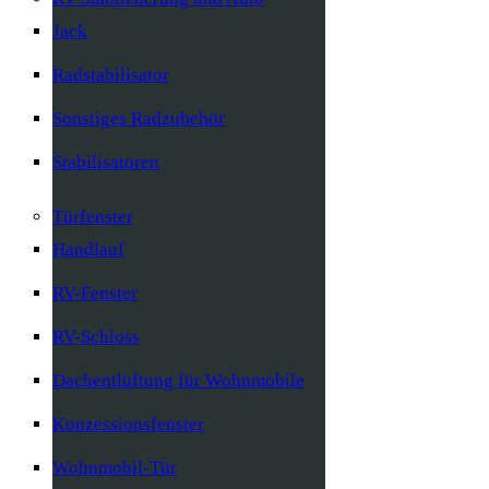
Jack
Radstabilisator
Sonstiges Radzubehör
Stabilisatoren
Türfenster
Handlauf
RV-Fenster
RV-Schloss
Dachentlüftung für Wohnmobile
Konzessionsfenster
Wohnmobil-Tür