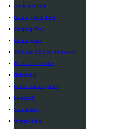
Armlehnenstuhl
Camping-Möbel-Set
Camping-Tisch
Campingstuhl
Tisch und Stuhl aus Kunststoff
Direktor Lehrstühle
Holzmöbel
Kinder-Campingstuhl
Mondstuhl
Strandkörbe
Winter-Stühle