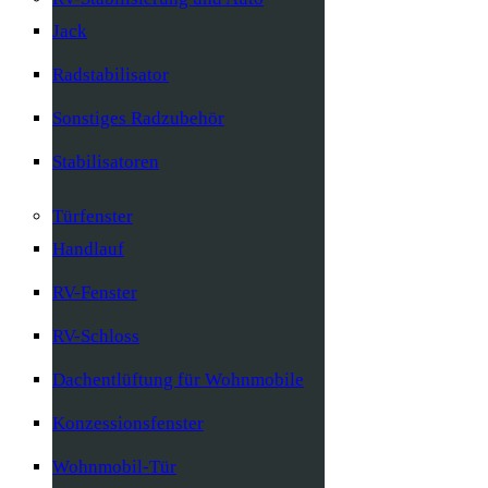
Jack
Radstabilisator
Sonstiges Radzubehör
Stabilisatoren
Türfenster
Handlauf
RV-Fenster
RV-Schloss
Dachentlüftung für Wohnmobile
Konzessionsfenster
Wohnmobil-Tür