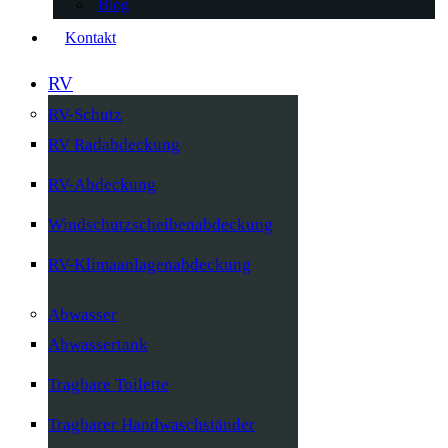
Blog
Kontakt
RV
RV-Schutz
RV Radabdeckung
RV-Abdeckung
Windschutzscheibenabdeckung
RV-Klimaanlagenabdeckung
Abwasser
Abwassertank
Tragbare Toilette
Tragbarer Handwaschständer