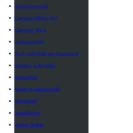
Armlehnenstuhl
Camping-Möbel-Set
Camping-Tisch
Campingstuhl
Tisch und Stuhl aus Kunststoff
Direktor Lehrstühle
Holzmöbel
Kinder-Campingstuhl
Mondstuhl
Strandkörbe
Winter-Stühle