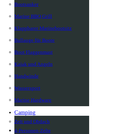
Bootsanker
Marine BBQ Grill
Klappbarer Marinebootsitz
Bullauge für Boote
Boot Flaggenmast
Kajak und Angeln
Handwinde
Wassersport
Marine Hardware
Camping
Zelt und Obdach
4-Personen-Zelte