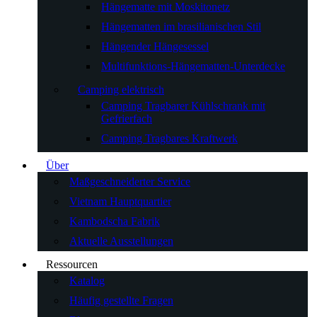
Hängematte mit Moskitonetz
Hängematten im brasilianischen Stil
Hängender Hängesessel
Multifunktions-Hängematten-Unterdecke
Camping elektrisch
Camping Tragbarer Kühlschrank mit
Gefrierfach
Camping Tragbares Kraftwerk
Über
Maßgeschneiderter Service
Vietnam Hauptquartier
Kambodscha Fabrik
Aktuelle Ausstellungen
Ressourcen
Katalog
Häufig gestellte Fragen