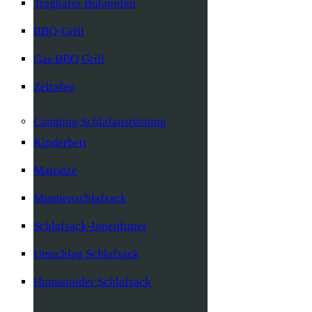
Tragbarer Butanofen
BBQ-Grill
Gas BBQ Grill
Zeltofen
Camping Schlafausrüstung
Kinderbett
Matratze
Mumienschlafsack
Schlafsack-Innenfutter
Umschlag Schlafsack
Humanoider Schlafsack