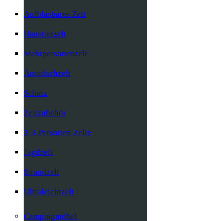
Aufblasbares Zelt
Haustierzelt
Mehrpersonenzelt
Autodachzelt
Schutz
Zeltzubehör
2-3-Personen-Zelte
Jagdzelt
Strandzelt
Ultraleichtzelt
Campingmöbel