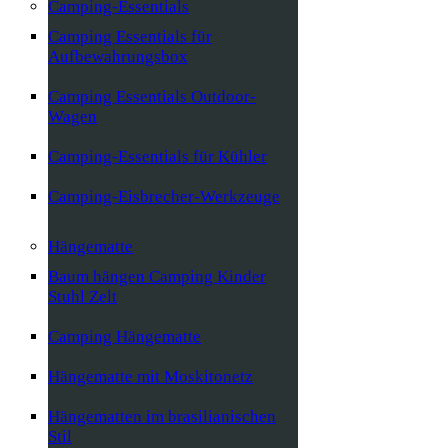
Camping-Essentials
Camping Essentials für
Aufbewahrungsbox
Camping Essentials Outdoor-
Wagen
Camping-Essentials für Kühler
Camping-Eisbrecher-Werkzeuge
Hängematte
Baum hängen Camping Kinder
Stuhl Zelt
Camping Hängematte
Hängematte mit Moskitonetz
Hängematten im brasilianischen
Stil