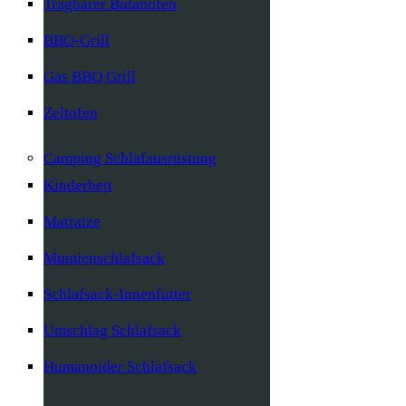
Tragbarer Butanofen
BBQ-Grill
Gas BBQ Grill
Zeltofen
Camping Schlafausrüstung
Kinderbett
Matratze
Mumienschlafsack
Schlafsack-Innenfutter
Umschlag Schlafsack
Humanoider Schlafsack