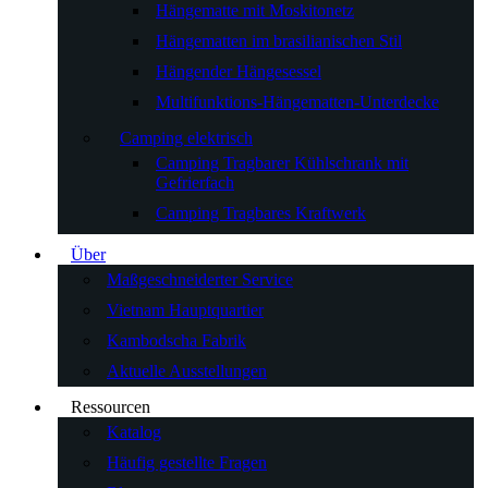
Hängematte mit Moskitonetz
Hängematten im brasilianischen Stil
Hängender Hängesessel
Multifunktions-Hängematten-Unterdecke
Camping elektrisch
Camping Tragbarer Kühlschrank mit
Gefrierfach
Camping Tragbares Kraftwerk
Über
Maßgeschneiderter Service
Vietnam Hauptquartier
Kambodscha Fabrik
Aktuelle Ausstellungen
Ressourcen
Katalog
Häufig gestellte Fragen