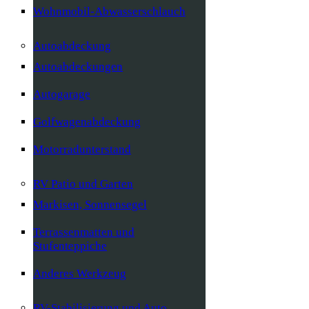
Wohnmobil-Abwasserschlauch
Autoabdeckung
Autoabdeckungen
Autogarage
Golfwagenabdeckung
Motorradunterstand
RV Patio und Garten
Markisen, Sonnensegel
Terrassenmatten und
Stufenteppiche
Anderes Werkzeug
RV-Stabilisierung und Auto