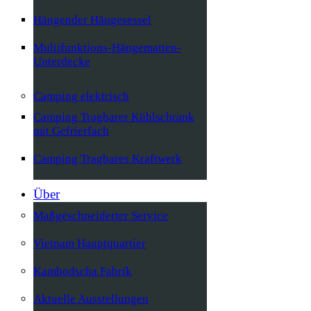
Hängender Hängesessel
Multifunktions-Hängematten-
Unterdecke
Camping elektrisch
Camping Tragbarer Kühlschrank
mit Gefrierfach
Camping Tragbares Kraftwerk
Über
Maßgeschneiderter Service
Vietnam Hauptquartier
Kambodscha Fabrik
Aktuelle Ausstellungen