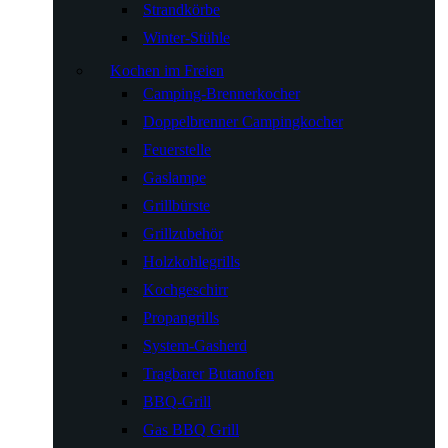
Strandkörbe
Winter-Stühle
Kochen im Freien
Camping-Brennerkocher
Doppelbrenner Campingkocher
Feuerstelle
Gaslampe
Grillbürste
Grillzubehör
Holzkohlegrills
Kochgeschirr
Propangrills
System-Gasherd
Tragbarer Butanofen
BBQ-Grill
Gas BBQ Grill