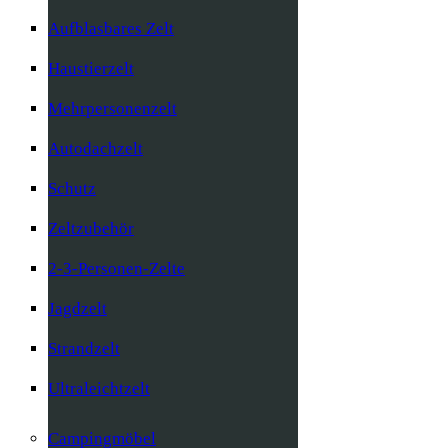
Aufblasbares Zelt
Haustierzelt
Mehrpersonenzelt
Autodachzelt
Schutz
Zeltzubehör
2-3-Personen-Zelte
Jagdzelt
Strandzelt
Ultraleichtzelt
Campingmöbel