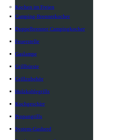
Kochen im Freien
Camping-Brennerkocher
Doppelbrenner Campingkocher
Feuerstelle
Gaslampe
Grillbürste
Grillzubehör
Holzkohlegrills
Kochgeschirr
Propangrills
System-Gasherd