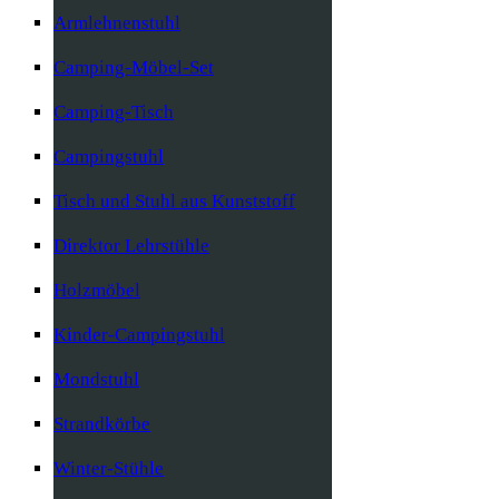
Armlehnenstuhl
Camping-Möbel-Set
Camping-Tisch
Campingstuhl
Tisch und Stuhl aus Kunststoff
Direktor Lehrstühle
Holzmöbel
Kinder-Campingstuhl
Mondstuhl
Strandkörbe
Winter-Stühle