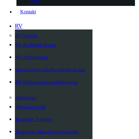
Blog
Kontakt
RV
RV-Schutz
RV Radabdeckung
RV-Abdeckung
Windschutzscheibenabdeckung
RV-Klimaanlagenabdeckung
Abwasser
Abwassertank
Tragbare Toilette
Tragbarer Handwaschständer