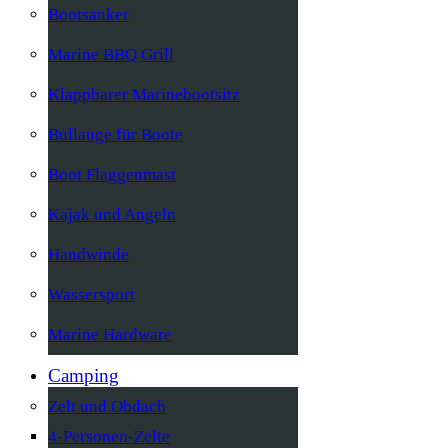
Bootsanker
Marine BBQ Grill
Klappbarer Marinebootsitz
Bullauge für Boote
Boot Flaggenmast
Kajak und Angeln
Handwinde
Wassersport
Marine Hardware
Camping
Zelt und Obdach
4-Personen-Zelte