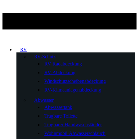
RV
RV-Schutz
RV Radabdeckung
RV-Abdeckung
Windschutzscheibenabdeckung
RV-Klimaanlagenabdeckung
Abwasser
Abwassertank
Tragbare Toilette
Tragbarer Handwaschständer
Wohnmobil-Abwasserschlauch