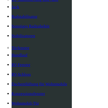
Jack
Radstabilisator
Sonstiges Radzubehör
Stabilisatoren
Türfenster
Handlauf
RV-Fenster
RV-Schloss
Dachentlüftung für Wohnmobile
Konzessionsfenster
Wohnmobil-Tür