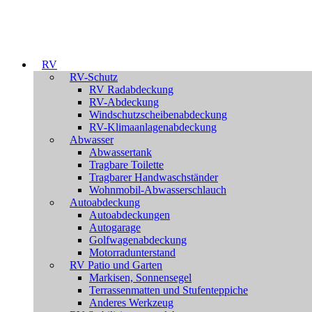
RV
RV-Schutz
RV Radabdeckung
RV-Abdeckung
Windschutzscheibenabdeckung
RV-Klimaanlagenabdeckung
Abwasser
Abwassertank
Tragbare Toilette
Tragbarer Handwaschständer
Wohnmobil-Abwasserschlauch
Autoabdeckung
Autoabdeckungen
Autogarage
Golfwagenabdeckung
Motorradunterstand
RV Patio und Garten
Markisen, Sonnensegel
Terrassenmatten und Stufenteppiche
Anderes Werkzeug