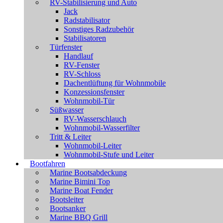
RV-Stabilisierung und Auto
Jack
Radstabilisator
Sonstiges Radzubehör
Stabilisatoren
Türfenster
Handlauf
RV-Fenster
RV-Schloss
Dachentlüftung für Wohnmobile
Konzessionsfenster
Wohnmobil-Tür
Süßwasser
RV-Wasserschlauch
Wohnmobil-Wasserfilter
Tritt & Leiter
Wohnmobil-Leiter
Wohnmobil-Stufe und Leiter
Bootfahren
Marine Bootsabdeckung
Marine Bimini Top
Marine Boat Fender
Bootsleiter
Bootsanker
Marine BBQ Grill