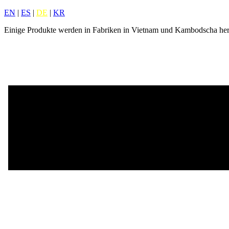
EN
|
ES
|
DE
|
KR
Einige Produkte werden in Fabriken in Vietnam und Kambodscha herg