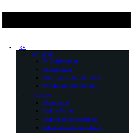
RV
RV-Schutz
RV Radabdeckung
RV-Abdeckung
Windschutzscheibenabdeckung
RV-Klimaanlagenabdeckung
Abwasser
Abwassertank
Tragbare Toilette
Tragbarer Handwaschständer
Wohnmobil-Abwasserschlauch