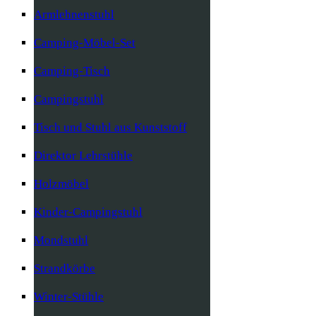
Armlehnenstuhl
Camping-Möbel-Set
Camping-Tisch
Campingstuhl
Tisch und Stuhl aus Kunststoff
Direktor Lehrstühle
Holzmöbel
Kinder-Campingstuhl
Mondstuhl
Strandkörbe
Winter-Stühle