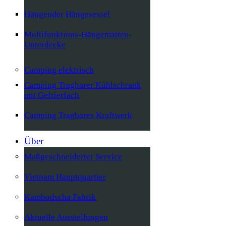
Hängender Hängesessel
Multifunktions-Hängematten-
Unterdecke
Camping elektrisch
Camping Tragbarer Kühlschrank
mit Gefrierfach
Camping Tragbares Kraftwerk
Über
Maßgeschneiderter Service
Vietnam Hauptquartier
Kambodscha Fabrik
Aktuelle Ausstellungen