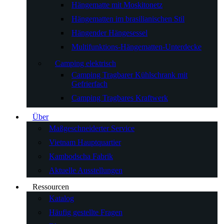
Hängematte mit Moskitonetz
Hängematten im brasilianischen Stil
Hängender Hängesessel
Multifunktions-Hängematten-Unterdecke
Camping elektrisch
Camping Tragbarer Kühlschrank mit
Gefrierfach
Camping Tragbares Kraftwerk
Über
Maßgeschneiderter Service
Vietnam Hauptquartier
Kambodscha Fabrik
Aktuelle Ausstellungen
Ressourcen
Katalog
Häufig gestellte Fragen