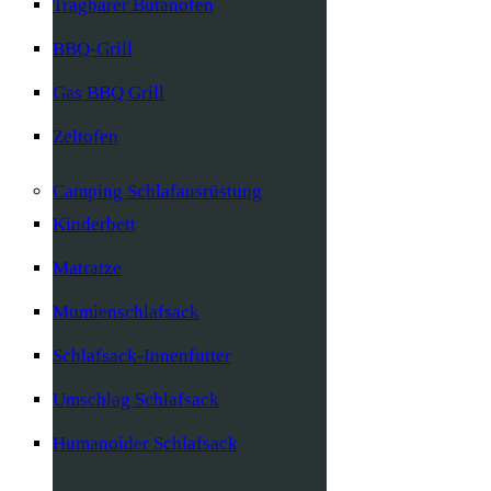
Tragbarer Butanofen
BBQ-Grill
Gas BBQ Grill
Zeltofen
Camping Schlafausrüstung
Kinderbett
Matratze
Mumienschlafsack
Schlafsack-Innenfutter
Umschlag Schlafsack
Humanoider Schlafsack