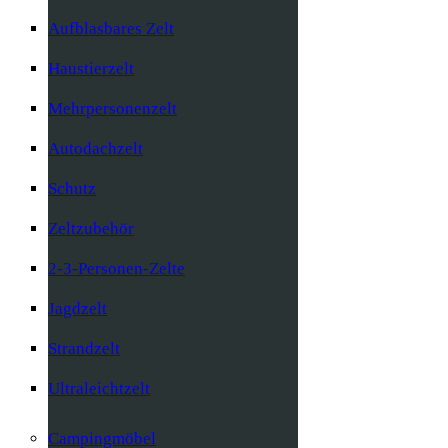
Aufblasbares Zelt
Haustierzelt
Mehrpersonenzelt
Autodachzelt
Schutz
Zeltzubehör
2-3-Personen-Zelte
Jagdzelt
Strandzelt
Ultraleichtzelt
Campingmöbel