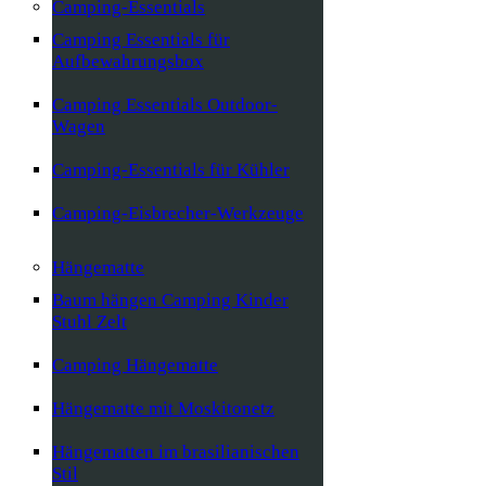
Camping-Essentials
Camping Essentials für
Aufbewahrungsbox
Camping Essentials Outdoor-
Wagen
Camping-Essentials für Kühler
Camping-Eisbrecher-Werkzeuge
Hängematte
Baum hängen Camping Kinder
Stuhl Zelt
Camping Hängematte
Hängematte mit Moskitonetz
Hängematten im brasilianischen
Stil