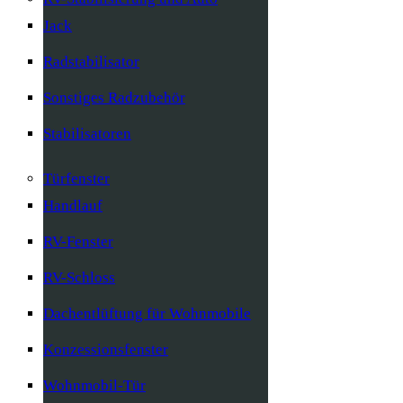
Jack
Radstabilisator
Sonstiges Radzubehör
Stabilisatoren
Türfenster
Handlauf
RV-Fenster
RV-Schloss
Dachentlüftung für Wohnmobile
Konzessionsfenster
Wohnmobil-Tür