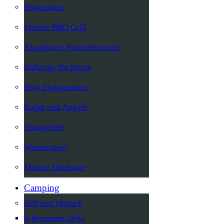
Bootsanker
Marine BBQ Grill
Klappbarer Marinebootsitz
Bullauge für Boote
Boot Flaggenmast
Kajak und Angeln
Handwinde
Wassersport
Marine Hardware
Camping
Zelt und Obdach
4-Personen-Zelte