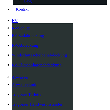
Blog
Kontakt
RV
RV-Schutz
RV Radabdeckung
RV-Abdeckung
Windschutzscheibenabdeckung
RV-Klimaanlagenabdeckung
Abwasser
Abwassertank
Tragbare Toilette
Tragbarer Handwaschständer