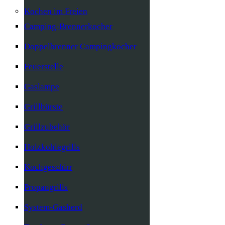
Kochen im Freien
Camping-Brennerkocher
Doppelbrenner Campingkocher
Feuerstelle
Gaslampe
Grillbürste
Grillzubehör
Holzkohlegrills
Kochgeschirr
Propangrills
System-Gasherd