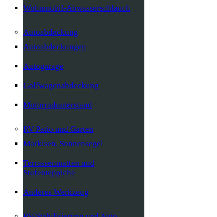
Wohnmobil-Abwasserschlauch
Autoabdeckung
Autoabdeckungen
Autogarage
Golfwagenabdeckung
Motorradunterstand
RV Patio und Garten
Markisen, Sonnensegel
Terrassenmatten und
Stufenteppiche
Anderes Werkzeug
RV-Stabilisierung und Auto