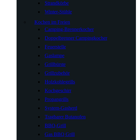
Strandkörbe
Winter-Stühle
Kochen im Freien
Camping-Brennerkocher
Doppelbrenner Campingkocher
Feuerstelle
Gaslampe
Grillbürste
Grillzubehör
Holzkohlegrills
Kochgeschirr
Propangrills
System-Gasherd
Tragbarer Butanofen
BBQ-Grill
Gas BBQ Grill