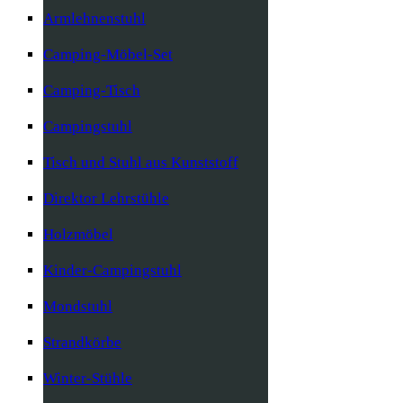
Armlehnenstuhl
Camping-Möbel-Set
Camping-Tisch
Campingstuhl
Tisch und Stuhl aus Kunststoff
Direktor Lehrstühle
Holzmöbel
Kinder-Campingstuhl
Mondstuhl
Strandkörbe
Winter-Stühle