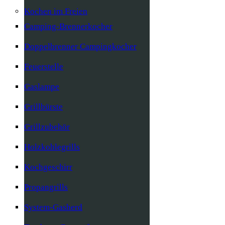
Kochen im Freien
Camping-Brennerkocher
Doppelbrenner Campingkocher
Feuerstelle
Gaslampe
Grillbürste
Grillzubehör
Holzkohlegrills
Kochgeschirr
Propangrills
System-Gasherd