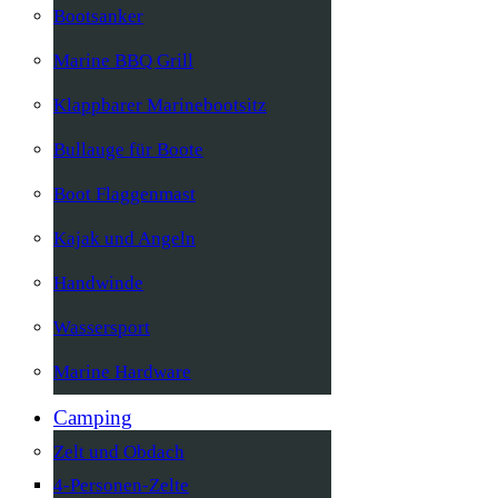
Bootsanker
Marine BBQ Grill
Klappbarer Marinebootsitz
Bullauge für Boote
Boot Flaggenmast
Kajak und Angeln
Handwinde
Wassersport
Marine Hardware
Camping
Zelt und Obdach
4-Personen-Zelte