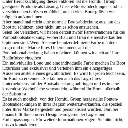
Unter Berücksichtigung dieser Faktoren hat die Homful Group
geeignete Produkte als Lösung. Unsere Bootsabdeckungen sind in
verschiedenen Größen erhältlich, um so viele Bootsgrößen wie
möglich aufzunehmen.
Aber manchmal reicht eine normale Bootsabdeckung aus, um das
Boot zu schützen, aber nicht, um es schön anzusehen.
Seien Sie versichert, wir haben derzeit zwölf Farbvariationen für die
Pontonbootsabdeckung, wobei Blau und Grau die meistverkauften
Optionen sind. Wenn Sie eine benutzerdefinierte Farbe mit dem
Logo und der Marke Ihres Unternehmens auf der
Pontonbootabdeckung haben möchten, können wir auch auf Ihre
Bedürfnisse eingehen!
Ein individuelles Logo und eine individuelle Farbe machen Ihr Boot
luxuriöser und exklusiver und verleihen ihm ein einzigartiges
Aussehen anstelle eines gewöhnlichen. Es wird für jeden leicht sein,
Ihr Boot zu erkennen. Sie können auch das Logo Ihres
Unternehmens auf der Bootsabdeckung anbringen und es in eine
kostenlose Werbefläche verwandeln, während Ihr Boot außerhalb
der Saison ist.
Es ist auch möglich, von der Homful Group hergestellte Ponton-
Bootsabdeckungen in Ihrer Region weiterzuverkaufen, die speziell
unter Ihrer Marke hergestellt und personalisiert wurden. Darüber
hinaus hilft Ihnen unser Designteam gerne bei Logos und
Farbanpassungen. Für weitere Informationen zögern Sie bitte nicht,
uns zu kontaktieren.