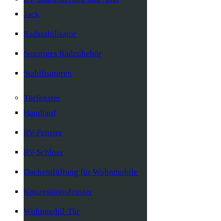
Jack
Radstabilisator
Sonstiges Radzubehör
Stabilisatoren
Türfenster
Handlauf
RV-Fenster
RV-Schloss
Dachentlüftung für Wohnmobile
Konzessionsfenster
Wohnmobil-Tür