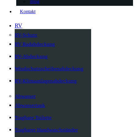
Blog
Kontakt
RV
RV-Schutz
RV Radabdeckung
RV-Abdeckung
Windschutzscheibenabdeckung
RV-Klimaanlagenabdeckung
Abwasser
Abwassertank
Tragbare Toilette
Tragbarer Handwaschständer