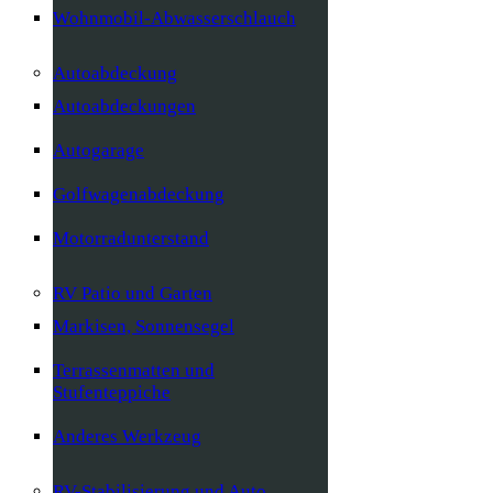
Wohnmobil-Abwasserschlauch
Autoabdeckung
Autoabdeckungen
Autogarage
Golfwagenabdeckung
Motorradunterstand
RV Patio und Garten
Markisen, Sonnensegel
Terrassenmatten und
Stufenteppiche
Anderes Werkzeug
RV-Stabilisierung und Auto