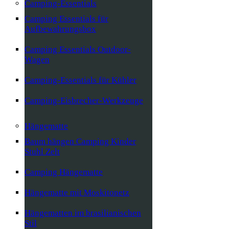
Camping-Essentials
Camping Essentials für
Aufbewahrungsbox
Camping Essentials Outdoor-
Wagen
Camping-Essentials für Kühler
Camping-Eisbrecher-Werkzeuge
Hängematte
Baum hängen Camping Kinder
Stuhl Zelt
Camping Hängematte
Hängematte mit Moskitonetz
Hängematten im brasilianischen
Stil