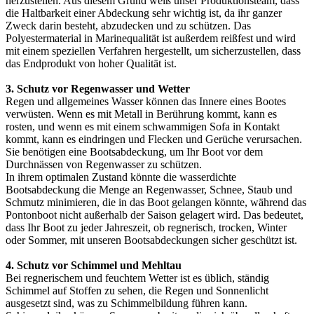
herzustellen. Aus diesem Grund weiß unser Produktionsteam, dass
die Haltbarkeit einer Abdeckung sehr wichtig ist, da ihr ganzer
Zweck darin besteht, abzudecken und zu schützen. Das
Polyestermaterial in Marinequalität ist außerdem reißfest und wird
mit einem speziellen Verfahren hergestellt, um sicherzustellen, dass
das Endprodukt von hoher Qualität ist.
3. Schutz vor Regenwasser und Wetter
Regen und allgemeines Wasser können das Innere eines Bootes
verwüsten. Wenn es mit Metall in Berührung kommt, kann es
rosten, und wenn es mit einem schwammigen Sofa in Kontakt
kommt, kann es eindringen und Flecken und Gerüche verursachen.
Sie benötigen eine Bootsabdeckung, um Ihr Boot vor dem
Durchnässen von Regenwasser zu schützen.
In ihrem optimalen Zustand könnte die wasserdichte
Bootsabdeckung die Menge an Regenwasser, Schnee, Staub und
Schmutz minimieren, die in das Boot gelangen könnte, während das
Pontonboot nicht außerhalb der Saison gelagert wird. Das bedeutet,
dass Ihr Boot zu jeder Jahreszeit, ob regnerisch, trocken, Winter
oder Sommer, mit unseren Bootsabdeckungen sicher geschützt ist.
4. Schutz vor Schimmel und Mehltau
Bei regnerischem und feuchtem Wetter ist es üblich, ständig
Schimmel auf Stoffen zu sehen, die Regen und Sonnenlicht
ausgesetzt sind, was zu Schimmelbildung führen kann.