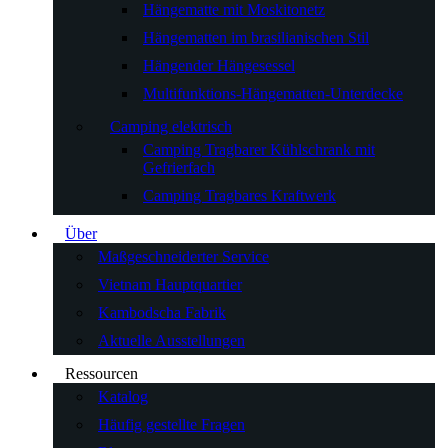
Hängematte mit Moskitonetz
Hängematten im brasilianischen Stil
Hängender Hängesessel
Multifunktions-Hängematten-Unterdecke
Camping elektrisch
Camping Tragbarer Kühlschrank mit
Gefrierfach
Camping Tragbares Kraftwerk
Über
Maßgeschneiderter Service
Vietnam Hauptquartier
Kambodscha Fabrik
Aktuelle Ausstellungen
Ressourcen
Katalog
Häufig gestellte Fragen