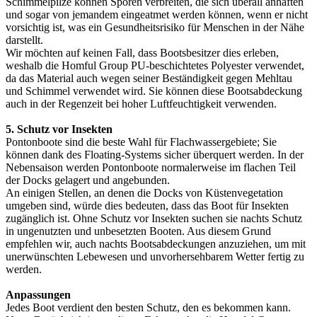
Schimmelpilze können Sporen verbreiten, die sich überall anhaften
und sogar von jemandem eingeatmet werden können, wenn er nicht
vorsichtig ist, was ein Gesundheitsrisiko für Menschen in der Nähe
darstellt.
Wir möchten auf keinen Fall, dass Bootsbesitzer dies erleben,
weshalb die Homful Group PU-beschichtetes Polyester verwendet,
da das Material auch wegen seiner Beständigkeit gegen Mehltau
und Schimmel verwendet wird. Sie können diese Bootsabdeckung
auch in der Regenzeit bei hoher Luftfeuchtigkeit verwenden.
5. Schutz vor Insekten
Pontonboote sind die beste Wahl für Flachwassergebiete; Sie
können dank des Floating-Systems sicher überquert werden. In der
Nebensaison werden Pontonboote normalerweise im flachen Teil
der Docks gelagert und angebunden.
An einigen Stellen, an denen die Docks von Küstenvegetation
umgeben sind, würde dies bedeuten, dass das Boot für Insekten
zugänglich ist. Ohne Schutz vor Insekten suchen sie nachts Schutz
in ungenutzten und unbesetzten Booten. Aus diesem Grund
empfehlen wir, auch nachts Bootsabdeckungen anzuziehen, um mit
unerwünschten Lebewesen und unvorhersehbarem Wetter fertig zu
werden.
Anpassungen
Jedes Boot verdient den besten Schutz, den es bekommen kann.