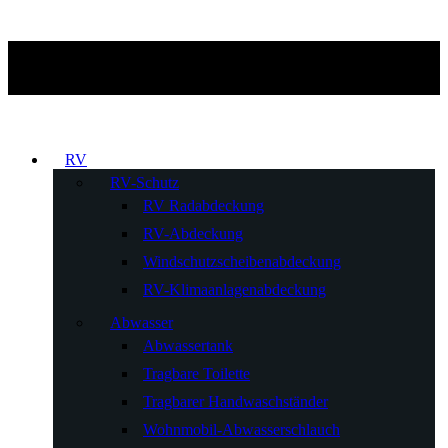
RV
RV-Schutz
RV Radabdeckung
RV-Abdeckung
Windschutzscheibenabdeckung
RV-Klimaanlagenabdeckung
Abwasser
Abwassertank
Tragbare Toilette
Tragbarer Handwaschständer
Wohnmobil-Abwasserschlauch