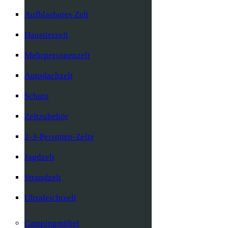
Aufblasbares Zelt
Haustierzelt
Mehrpersonenzelt
Autodachzelt
Schutz
Zeltzubehör
2-3-Personen-Zelte
Jagdzelt
Strandzelt
Ultraleichtzelt
Campingmöbel