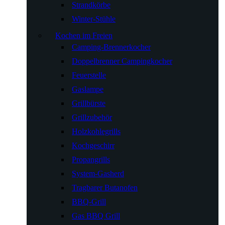
Strandkörbe
Winter-Stühle
Kochen im Freien
Camping-Brennerkocher
Doppelbrenner Campingkocher
Feuerstelle
Gaslampe
Grillbürste
Grillzubehör
Holzkohlegrills
Kochgeschirr
Propangrills
System-Gasherd
Tragbarer Butanofen
BBQ-Grill
Gas BBQ Grill