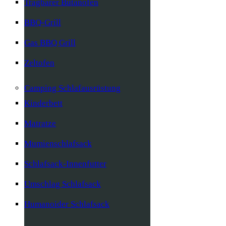
Tragbarer Butanofen
BBQ-Grill
Gas BBQ Grill
Zeltofen
Camping Schlafausrüstung
Kinderbett
Matratze
Mumienschlafsack
Schlafsack-Innenfutter
Umschlag Schlafsack
Humanoider Schlafsack