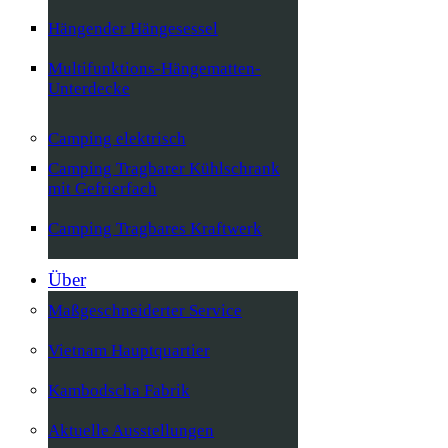
Hängender Hängesessel
Multifunktions-Hängematten-
Unterdecke
Camping elektrisch
Camping Tragbarer Kühlschrank
mit Gefrierfach
Camping Tragbares Kraftwerk
Über
Maßgeschneiderter Service
Vietnam Hauptquartier
Kambodscha Fabrik
Aktuelle Ausstellungen