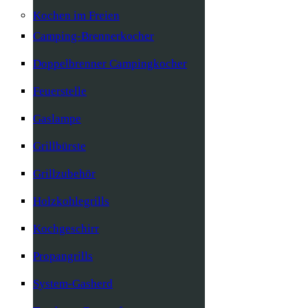
Kochen im Freien
Camping-Brennerkocher
Doppelbrenner Campingkocher
Feuerstelle
Gaslampe
Grillbürste
Grillzubehör
Holzkohlegrills
Kochgeschirr
Propangrills
System-Gasherd