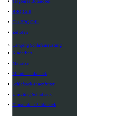
Tragbarer Butanofen
BBQ-Grill
Gas BBQ Grill
Zeltofen
Camping Schlafausrüstung
Kinderbett
Matratze
Mumienschlafsack
Schlafsack-Innenfutter
Umschlag Schlafsack
Humanoider Schlafsack