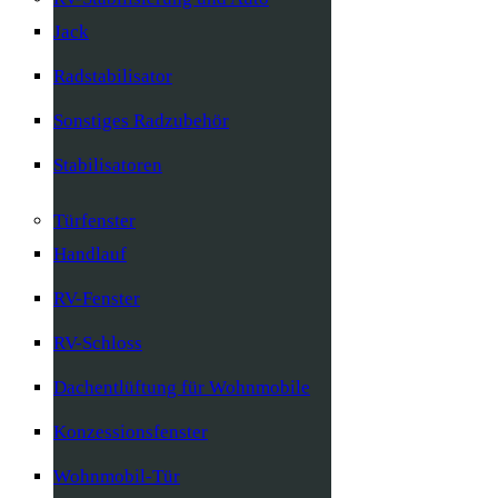
Jack
Radstabilisator
Sonstiges Radzubehör
Stabilisatoren
Türfenster
Handlauf
RV-Fenster
RV-Schloss
Dachentlüftung für Wohnmobile
Konzessionsfenster
Wohnmobil-Tür