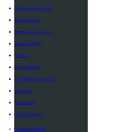
Aufblasbares Zelt
Haustierzelt
Mehrpersonenzelt
Autodachzelt
Schutz
Zeltzubehör
2-3-Personen-Zelte
Jagdzelt
Strandzelt
Ultraleichtzelt
Campingmöbel