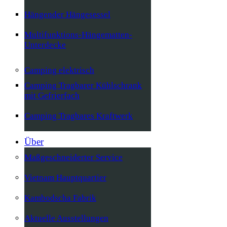
Hängender Hängesessel
Multifunktions-Hängematten-
Unterdecke
Camping elektrisch
Camping Tragbarer Kühlschrank
mit Gefrierfach
Camping Tragbares Kraftwerk
Über
Maßgeschneiderter Service
Vietnam Hauptquartier
Kambodscha Fabrik
Aktuelle Ausstellungen