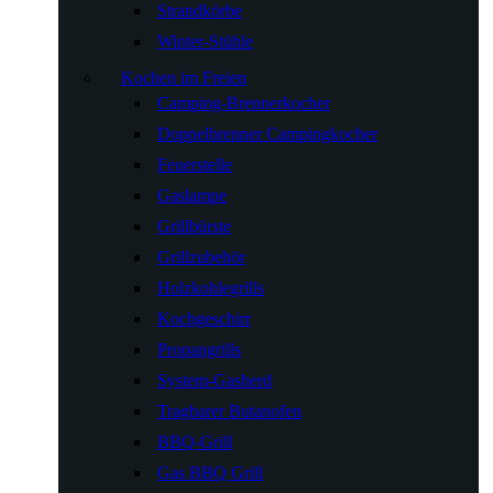
Strandkörbe
Winter-Stühle
Kochen im Freien
Camping-Brennerkocher
Doppelbrenner Campingkocher
Feuerstelle
Gaslampe
Grillbürste
Grillzubehör
Holzkohlegrills
Kochgeschirr
Propangrills
System-Gasherd
Tragbarer Butanofen
BBQ-Grill
Gas BBQ Grill