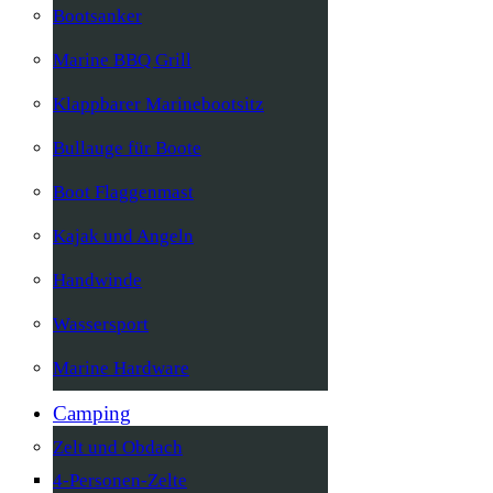
Bootsanker
Marine BBQ Grill
Klappbarer Marinebootsitz
Bullauge für Boote
Boot Flaggenmast
Kajak und Angeln
Handwinde
Wassersport
Marine Hardware
Camping
Zelt und Obdach
4-Personen-Zelte