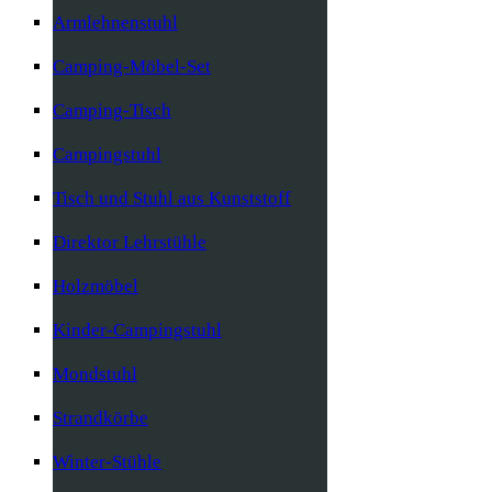
Armlehnenstuhl
Camping-Möbel-Set
Camping-Tisch
Campingstuhl
Tisch und Stuhl aus Kunststoff
Direktor Lehrstühle
Holzmöbel
Kinder-Campingstuhl
Mondstuhl
Strandkörbe
Winter-Stühle