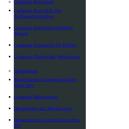
Camping-Essentials
Camping Essentials für
Aufbewahrungsbox
Camping Essentials Outdoor-
Wagen
Camping-Essentials für Kühler
Camping-Eisbrecher-Werkzeuge
Hängematte
Baum hängen Camping Kinder
Stuhl Zelt
Camping Hängematte
Hängematte mit Moskitonetz
Hängematten im brasilianischen
Stil