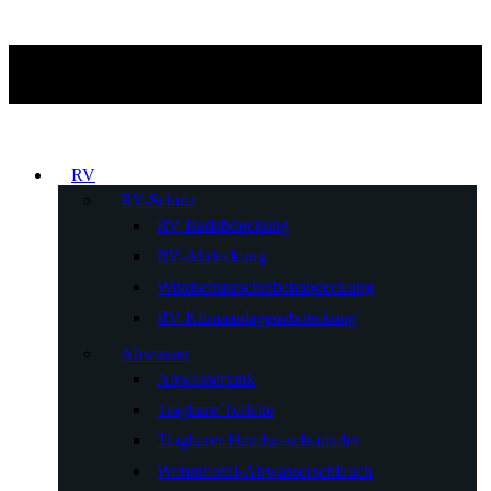
RV
RV-Schutz
RV Radabdeckung
RV-Abdeckung
Windschutzscheibenabdeckung
RV-Klimaanlagenabdeckung
Abwasser
Abwassertank
Tragbare Toilette
Tragbarer Handwaschständer
Wohnmobil-Abwasserschlauch