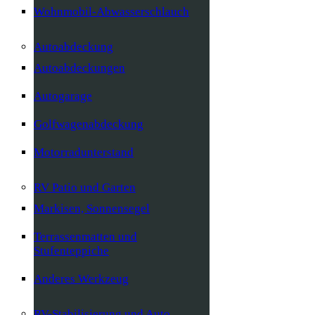
Wohnmobil-Abwasserschlauch
Autoabdeckung
Autoabdeckungen
Autogarage
Golfwagenabdeckung
Motorradunterstand
RV Patio und Garten
Markisen, Sonnensegel
Terrassenmatten und
Stufenteppiche
Anderes Werkzeug
RV-Stabilisierung und Auto