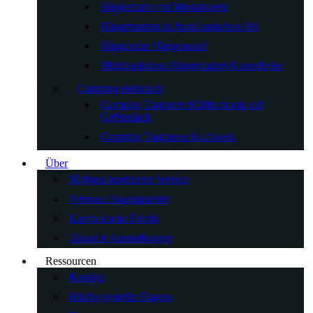
Hängematte mit Moskitonetz
Hängematten im brasilianischen Stil
Hängender Hängesessel
Multifunktions-Hängematten-Unterdecke
Camping elektrisch
Camping Tragbarer Kühlschrank mit
Gefrierfach
Camping Tragbares Kraftwerk
Über
Maßgeschneiderter Service
Vietnam Hauptquartier
Kambodscha Fabrik
Aktuelle Ausstellungen
Ressourcen
Katalog
Häufig gestellte Fragen