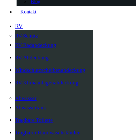
Blog
Kontakt
RV
RV-Schutz
RV Radabdeckung
RV-Abdeckung
Windschutzscheibenabdeckung
RV-Klimaanlagenabdeckung
Abwasser
Abwassertank
Tragbare Toilette
Tragbarer Handwaschständer