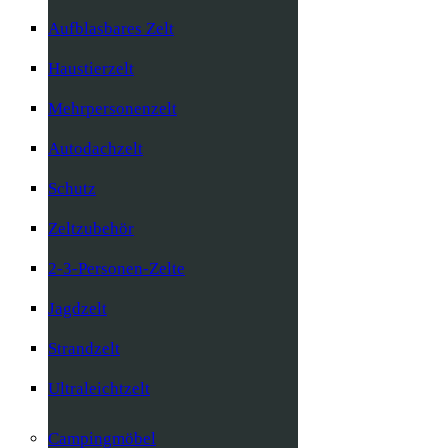
Aufblasbares Zelt
Haustierzelt
Mehrpersonenzelt
Autodachzelt
Schutz
Zeltzubehör
2-3-Personen-Zelte
Jagdzelt
Strandzelt
Ultraleichtzelt
Campingmöbel