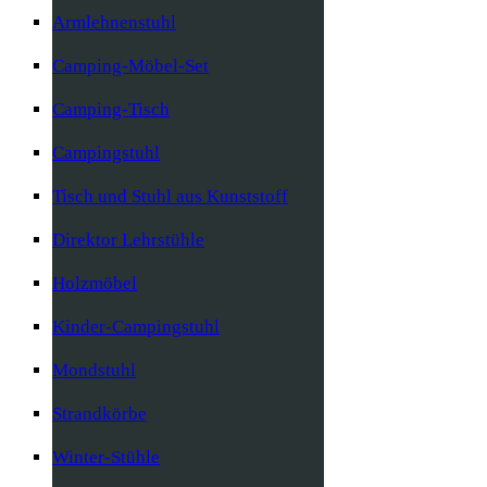
Armlehnenstuhl
Camping-Möbel-Set
Camping-Tisch
Campingstuhl
Tisch und Stuhl aus Kunststoff
Direktor Lehrstühle
Holzmöbel
Kinder-Campingstuhl
Mondstuhl
Strandkörbe
Winter-Stühle