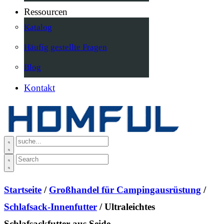
Ressourcen
Katalog
Häufig gestellte Fragen
Blog
Kontakt
Startseite
/
Großhandel für Campingausrüstung
/
Schlafsack-Innenfutter
/ Ultraleichtes
Schlafsackfutter aus Seide