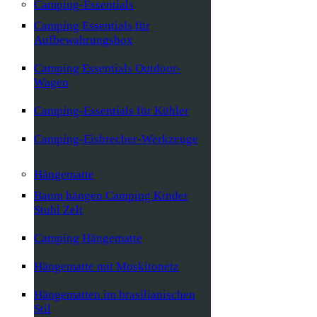
Camping-Essentials
Camping Essentials für
Aufbewahrungsbox
Camping Essentials Outdoor-
Wagen
Camping-Essentials für Kühler
Camping-Eisbrecher-Werkzeuge
Hängematte
Baum hängen Camping Kinder
Stuhl Zelt
Camping Hängematte
Hängematte mit Moskitonetz
Hängematten im brasilianischen
Stil