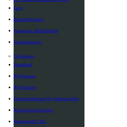
Jack
Radstabilisator
Sonstiges Radzubehör
Stabilisatoren
Türfenster
Handlauf
RV-Fenster
RV-Schloss
Dachentlüftung für Wohnmobile
Konzessionsfenster
Wohnmobil-Tür