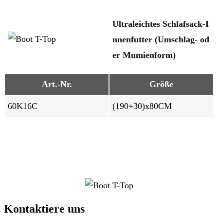
Ultraleichtes Schlafsack-I
nnenfutter (Umschlag- od
er Mumienform)
Art.-Nr.
Größe
60K16C
(190+30)x80CM
Kontaktiere uns