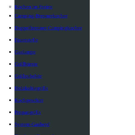
Kochen im Freien
Camping-Brennerkocher
Doppelbrenner Campingkocher
Feuerstelle
Gaslampe
Grillbürste
Grillzubehör
Holzkohlegrills
Kochgeschirr
Propangrills
System-Gasherd