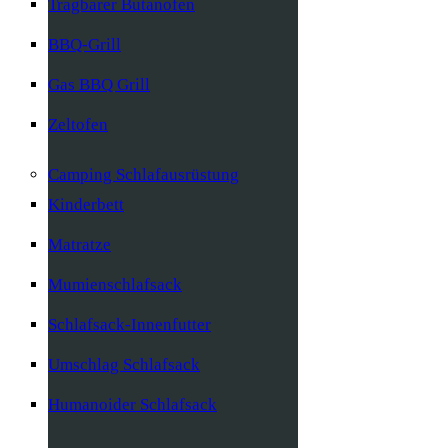
Tragbarer Butanofen
BBQ-Grill
Gas BBQ Grill
Zeltofen
Camping Schlafausrüstung
Kinderbett
Matratze
Mumienschlafsack
Schlafsack-Innenfutter
Umschlag Schlafsack
Humanoider Schlafsack