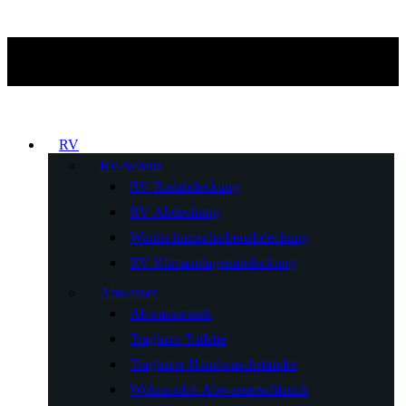
RV
RV-Schutz
RV Radabdeckung
RV-Abdeckung
Windschutzscheibenabdeckung
RV-Klimaanlagenabdeckung
Abwasser
Abwassertank
Tragbare Toilette
Tragbarer Handwaschständer
Wohnmobil-Abwasserschlauch