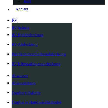
Blog
Kontakt
RV
RV-Schutz
RV Radabdeckung
RV-Abdeckung
Windschutzscheibenabdeckung
RV-Klimaanlagenabdeckung
Abwasser
Abwassertank
Tragbare Toilette
Tragbarer Handwaschständer