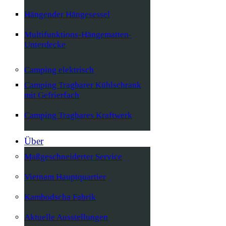
Hängender Hängesessel
Multifunktions-Hängematten-
Unterdecke
Camping elektrisch
Camping Tragbarer Kühlschrank
mit Gefrierfach
Camping Tragbares Kraftwerk
Über
Maßgeschneiderter Service
Vietnam Hauptquartier
Kambodscha Fabrik
Aktuelle Ausstellungen