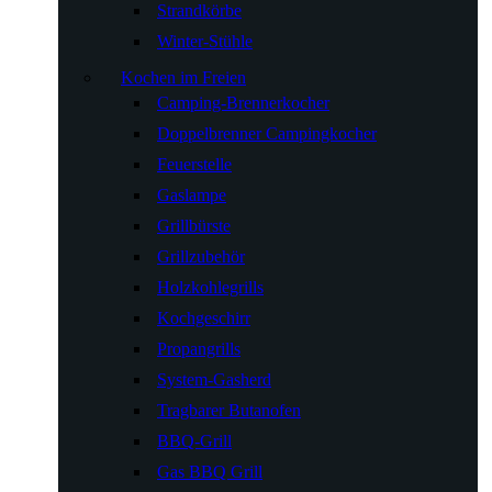
Strandkörbe
Winter-Stühle
Kochen im Freien
Camping-Brennerkocher
Doppelbrenner Campingkocher
Feuerstelle
Gaslampe
Grillbürste
Grillzubehör
Holzkohlegrills
Kochgeschirr
Propangrills
System-Gasherd
Tragbarer Butanofen
BBQ-Grill
Gas BBQ Grill