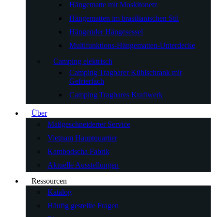
Hängematte mit Moskitonetz
Hängematten im brasilianischen Stil
Hängender Hängesessel
Multifunktions-Hängematten-Unterdecke
Camping elektrisch
Camping Tragbarer Kühlschrank mit
Gefrierfach
Camping Tragbares Kraftwerk
Über
Maßgeschneiderter Service
Vietnam Hauptquartier
Kambodscha Fabrik
Aktuelle Ausstellungen
Ressourcen
Katalog
Häufig gestellte Fragen