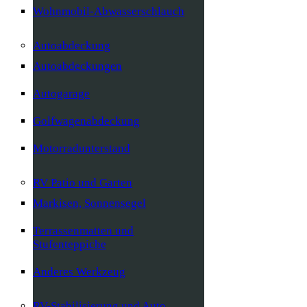
Wohnmobil-Abwasserschlauch
Autoabdeckung
Autoabdeckungen
Autogarage
Golfwagenabdeckung
Motorradunterstand
RV Patio und Garten
Markisen, Sonnensegel
Terrassenmatten und
Stufenteppiche
Anderes Werkzeug
RV-Stabilisierung und Auto