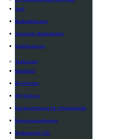
Jack
Radstabilisator
Sonstiges Radzubehör
Stabilisatoren
Türfenster
Handlauf
RV-Fenster
RV-Schloss
Dachentlüftung für Wohnmobile
Konzessionsfenster
Wohnmobil-Tür