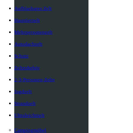
Aufblasbares Zelt
Haustierzelt
Mehrpersonenzelt
Autodachzelt
Schutz
Zeltzubehör
2-3-Personen-Zelte
Jagdzelt
Strandzelt
Ultraleichtzelt
Campingmöbel