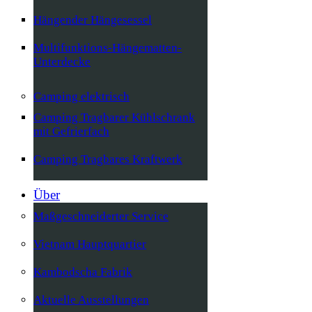
Hängender Hängesessel
Multifunktions-Hängematten-
Unterdecke
Camping elektrisch
Camping Tragbarer Kühlschrank
mit Gefrierfach
Camping Tragbares Kraftwerk
Über
Maßgeschneiderter Service
Vietnam Hauptquartier
Kambodscha Fabrik
Aktuelle Ausstellungen