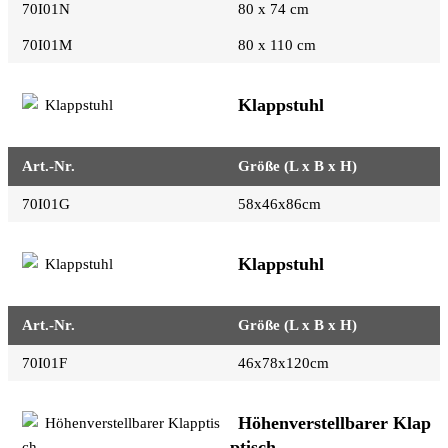
70I01N
80 x 74 cm
70I01M
80 x 110 cm
Klappstuhl
Art.-Nr.
Größe (L x B x H)
70I01G
58x46x86cm
Klappstuhl
Art.-Nr.
Größe (L x B x H)
70I01F
46x78x120cm
Höhenverstellbarer Klap
ptisch