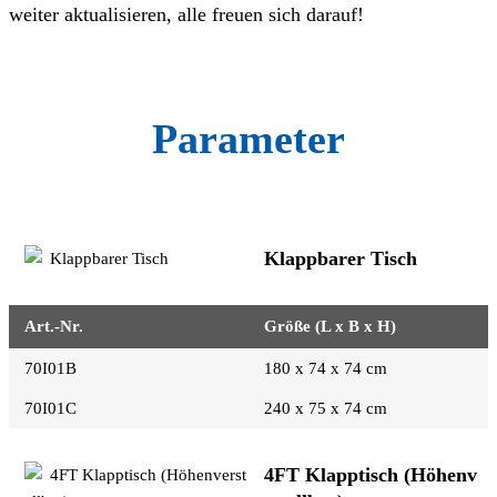
weiter aktualisieren, alle freuen sich darauf!
Parameter
Klappbarer Tisch
Art.-Nr.
Größe (L x B x H)
70I01B
180 x 74 x 74 cm
70I01C
240 x 75 x 74 cm
4FT Klapptisch (Höhenv