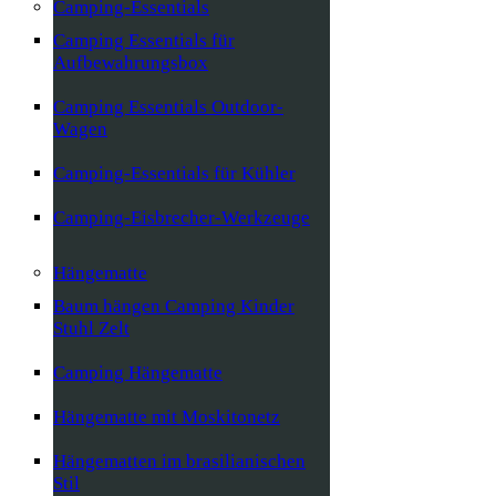
Camping-Essentials
Camping Essentials für
Aufbewahrungsbox
Camping Essentials Outdoor-
Wagen
Camping-Essentials für Kühler
Camping-Eisbrecher-Werkzeuge
Hängematte
Baum hängen Camping Kinder
Stuhl Zelt
Camping Hängematte
Hängematte mit Moskitonetz
Hängematten im brasilianischen
Stil