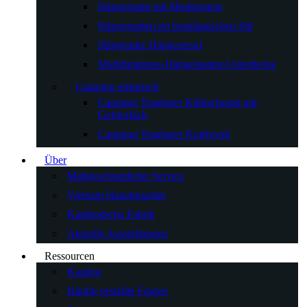
Hängematte mit Moskitonetz
Hängematten im brasilianischen Stil
Hängender Hängesessel
Multifunktions-Hängematten-Unterdecke
Camping elektrisch
Camping Tragbarer Kühlschrank mit
Gefrierfach
Camping Tragbares Kraftwerk
Über
Maßgeschneiderter Service
Vietnam Hauptquartier
Kambodscha Fabrik
Aktuelle Ausstellungen
Ressourcen
Katalog
Häufig gestellte Fragen