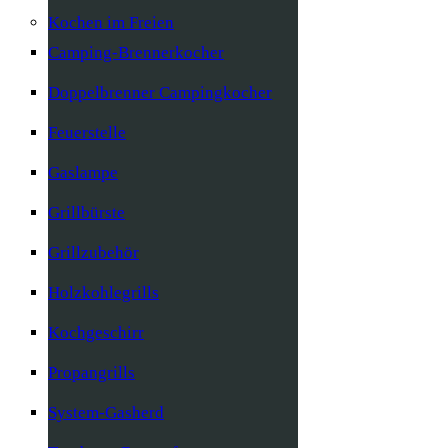
Kochen im Freien
Camping-Brennerkocher
Doppelbrenner Campingkocher
Feuerstelle
Gaslampe
Grillbürste
Grillzubehör
Holzkohlegrills
Kochgeschirr
Propangrills
System-Gasherd