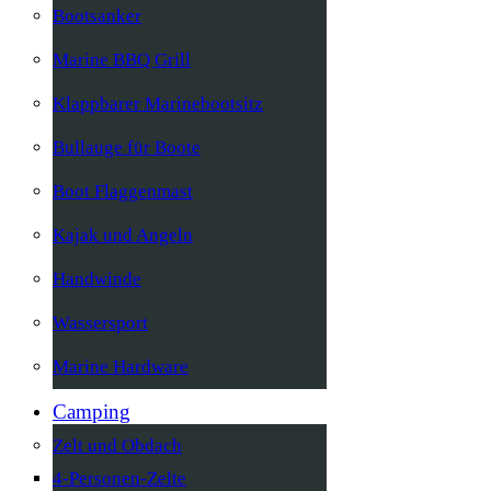
Bootsanker
Marine BBQ Grill
Klappbarer Marinebootsitz
Bullauge für Boote
Boot Flaggenmast
Kajak und Angeln
Handwinde
Wassersport
Marine Hardware
Camping
Zelt und Obdach
4-Personen-Zelte