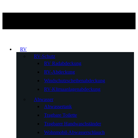
RV
RV-Schutz
RV Radabdeckung
RV-Abdeckung
Windschutzscheibenabdeckung
RV-Klimaanlagenabdeckung
Abwasser
Abwassertank
Tragbare Toilette
Tragbarer Handwaschständer
Wohnmobil-Abwasserschlauch