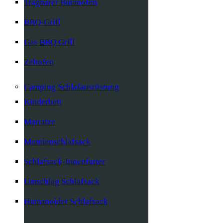
Tragbarer Butanofen
BBQ-Grill
Gas BBQ Grill
Zeltofen
Camping Schlafausrüstung
Kinderbett
Matratze
Mumienschlafsack
Schlafsack-Innenfutter
Umschlag Schlafsack
Humanoider Schlafsack