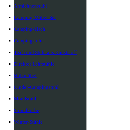
Armlehnenstuhl
Camping-Möbel-Set
Camping-Tisch
Campingstuhl
Tisch und Stuhl aus Kunststoff
Direktor Lehrstühle
Holzmöbel
Kinder-Campingstuhl
Mondstuhl
Strandkörbe
Winter-Stühle