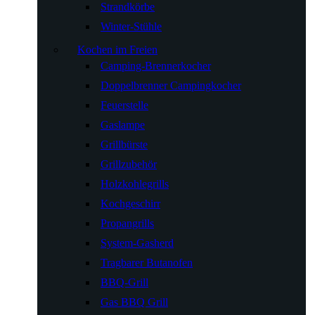
Strandkörbe
Winter-Stühle
Kochen im Freien
Camping-Brennerkocher
Doppelbrenner Campingkocher
Feuerstelle
Gaslampe
Grillbürste
Grillzubehör
Holzkohlegrills
Kochgeschirr
Propangrills
System-Gasherd
Tragbarer Butanofen
BBQ-Grill
Gas BBQ Grill