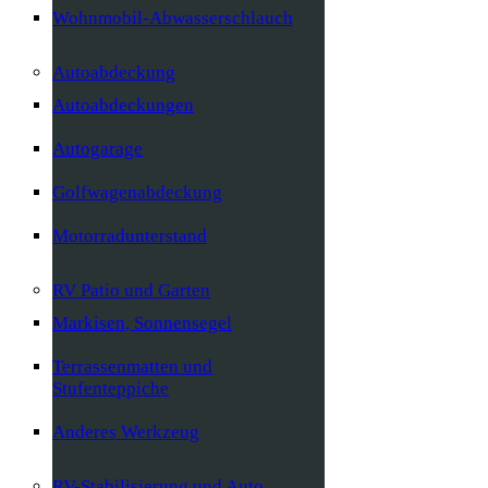
Wohnmobil-Abwasserschlauch
Autoabdeckung
Autoabdeckungen
Autogarage
Golfwagenabdeckung
Motorradunterstand
RV Patio und Garten
Markisen, Sonnensegel
Terrassenmatten und
Stufenteppiche
Anderes Werkzeug
RV-Stabilisierung und Auto