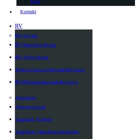
Blog
Kontakt
RV
RV-Schutz
RV Radabdeckung
RV-Abdeckung
Windschutzscheibenabdeckung
RV-Klimaanlagenabdeckung
Abwasser
Abwassertank
Tragbare Toilette
Tragbarer Handwaschständer