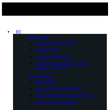
RV
Protección RV
Cubierta de la rueda de RV
Cubierta de RV
Cubierta del parabrisas
Cubierta de aire acondicionado para
vehículos recreativos
Aguas residuales
Baño portátil
Manguera de alcantarillado RV
Soporte portátil para lavado de manos
Tanque de aguas residuales