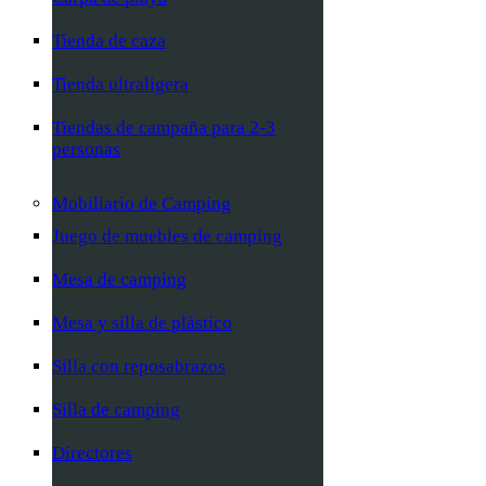
Tienda de caza
Tienda ultraligera
Tiendas de campaña para 2-3
personas
Mobiliario de Camping
Juego de muebles de camping
Mesa de camping
Mesa y silla de plástico
Silla con reposabrazos
Silla de camping
Directores