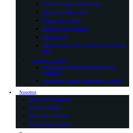
Colcha de hamaca multifunción
Hamaca con Mosquitera
Hamaca de camping
Hamacas estilo brasileño
Silla colgante
Tienda de la silla de los niños que cuelga del
árbol
Camping eléctrico
Congelador de Refrigerador Portátil de
acampada
Estación de Energía Portátil para Acampar
Nosotros
Servicio Personalizado
Sede de Vietnam
Fábrica de Camboya
Exposiciones recientes