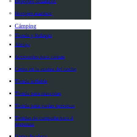
Deportes acuáticos
Herrajes marinos
Cámping
Tienda y Refugio
Abrigo
Accesorios para carpas
Carpa en la azotea del coche
Tienda inflable
Tienda para mascotas
Tienda para varias personas
Tiendas de campaña para 4
personas
Carpa de playa