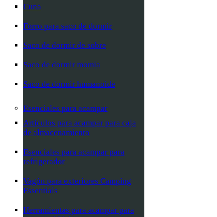
Cuna
Forro para saco de dormir
Saco de dormir de sobre
Saco de dormir momia
Saco de dormir humanoide
Esenciales para acampar
Artículos para acampar para caja
de almacenamiento
Esenciales para acampar para
refrigerador
Vagón para exteriores Camping
Essentials
Herramientas para acampar para