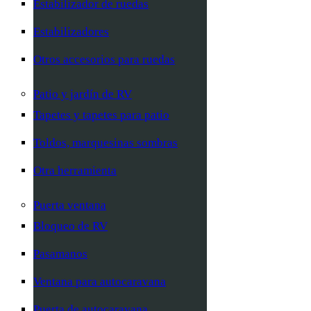
Estabilizador de ruedas
Estabilizadores
Otros accesorios para ruedas
Patio y jardín de RV
Tapetes y tapetes para patio
Toldos, marquesinas sombras
Otra herramienta
Puerta ventana
Bloqueo de RV
Pasamanos
Ventana para autocaravana
Puerta de autocaravana