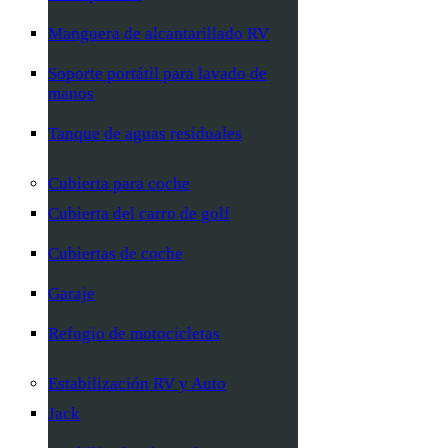
Manguera de alcantarillado RV
Soporte portátil para lavado de
manos
Tanque de aguas residuales
Cubierta para coche
Cubierta del carro de golf
Cubiertas de coche
Garaje
Refugio de motocicletas
Estabilización RV y Auto
Jack