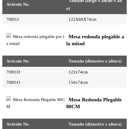
Tamaño (largo x ancho x alt
Artículo No.
o)
70I01J
122X60X74cm
Mesa redonda plegable a
la mitad
Artículo No.
Tamaño (diámetro x altura)
70I01D
122x74cm
70I01O
150x74cm
Mesa Redonda Plegable
80CM
Artículo No.
Tamaño (diámetro x altura)