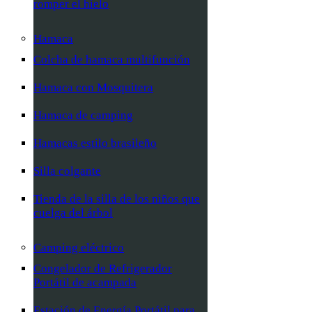
romper el hielo
Hamaca
Colcha de hamaca multifunción
Hamaca con Mosquitera
Hamaca de camping
Hamacas estilo brasileño
Silla colgante
Tienda de la silla de los niños que
cuelga del árbol
Camping eléctrico
Congelador de Refrigerador
Portátil de acampada
Estación de Energía Portátil para