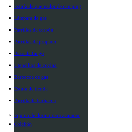
Estufa de quemador de camping
Lámpara de gas
Parrillas de carbón
Parrillas de propano
Pozo de fuego
Utensilios de cocina
Barbacoa de gas
Estufa de tienda
Parrilla de barbacoa
Equipo de dormir para acampar
Colchón