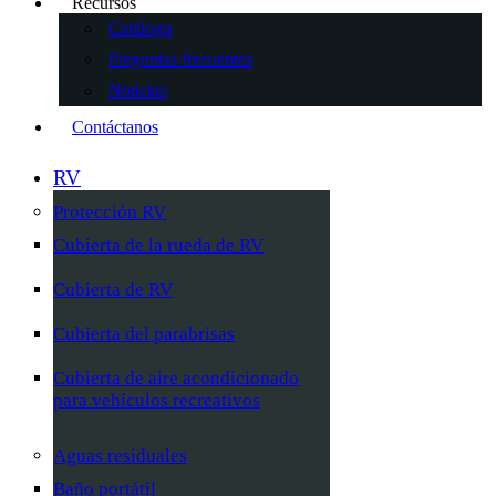
Recursos
Catálogo
Preguntas frecuentes
Noticias
Contáctanos
RV
Protección RV
Cubierta de la rueda de RV
Cubierta de RV
Cubierta del parabrisas
Cubierta de aire acondicionado
para vehículos recreativos
Aguas residuales
Baño portátil