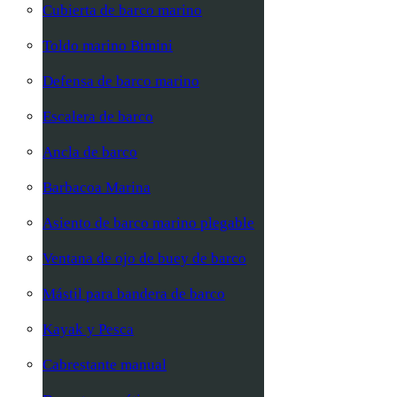
Cubierta de barco marino
Toldo marino Bimini
Defensa de barco marino
Escalera de barco
Ancla de barco
Barbacoa Marina
Asiento de barco marino plegable
Ventana de ojo de buey de barco
Mástil para bandera de barco
Kayak y Pesca
Cabrestante manual