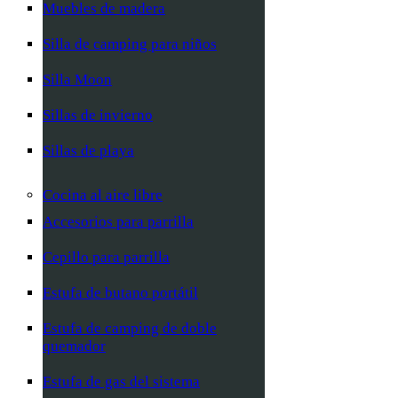
Muebles de madera
Silla de camping para niños
Silla Moon
Sillas de invierno
Sillas de playa
Cocina al aire libre
Accesorios para parrilla
Cepillo para parrilla
Estufa de butano portátil
Estufa de camping de doble
quemador
Estufa de gas del sistema