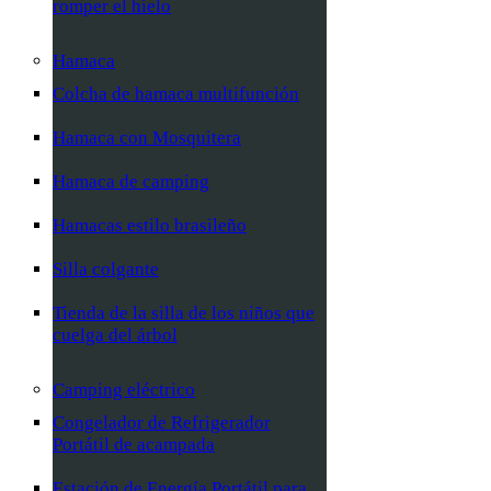
romper el hielo
Hamaca
Colcha de hamaca multifunción
Hamaca con Mosquitera
Hamaca de camping
Hamacas estilo brasileño
Silla colgante
Tienda de la silla de los niños que
cuelga del árbol
Camping eléctrico
Congelador de Refrigerador
Portátil de acampada
Estación de Energía Portátil para