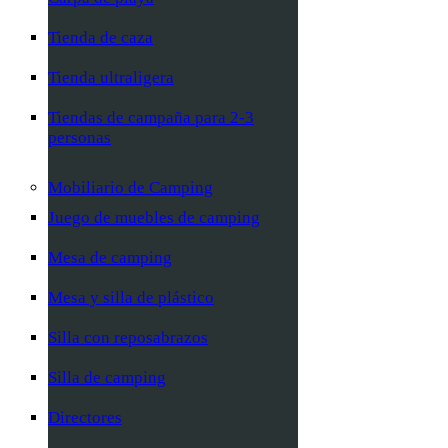
Tienda de caza
Tienda ultraligera
Tiendas de campaña para 2-3
personas
Mobiliario de Camping
Juego de muebles de camping
Mesa de camping
Mesa y silla de plástico
Silla con reposabrazos
Silla de camping
Directores