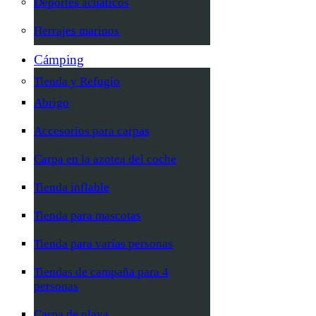
Deportes acuáticos
Herrajes marinos
Cámping
Tienda y Refugio
Abrigo
Accesorios para carpas
Carpa en la azotea del coche
Tienda inflable
Tienda para mascotas
Tienda para varias personas
Tiendas de campaña para 4
personas
Carpa de playa