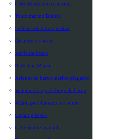
Cubierta de barco marino
Toldo marino Bimini
Defensa de barco marino
Escalera de barco
Ancla de barco
Barbacoa Marina
Asiento de barco marino plegable
Ventana de ojo de buey de barco
Mástil para bandera de barco
Kayak y Pesca
Cabrestante manual