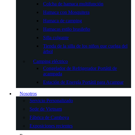
Colcha de hamaca multifunción
Hamaca con Mosquitera
Hamaca de camping
Hamacas estilo brasileño
Silla colgante
Tienda de la silla de los niños que cuelga del
árbol
Camping eléctrico
Congelador de Refrigerador Portátil de
acampada
Estación de Energía Portátil para Acampar
Nosotros
Servicio Personalizado
Sede de Vietnam
Fábrica de Camboya
Exposiciones recientes