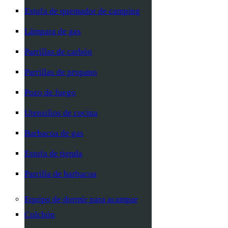
Estufa de quemador de camping
Lámpara de gas
Parrillas de carbón
Parrillas de propano
Pozo de fuego
Utensilios de cocina
Barbacoa de gas
Estufa de tienda
Parrilla de barbacoa
Equipo de dormir para acampar
Colchón