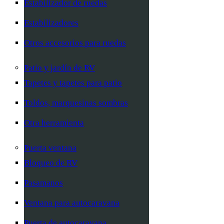
Estabilizador de ruedas
Estabilizadores
Otros accesorios para ruedas
Patio y jardín de RV
Tapetes y tapetes para patio
Toldos, marquesinas sombras
Otra herramienta
Puerta ventana
Bloqueo de RV
Pasamanos
Ventana para autocaravana
Puerta de autocaravana