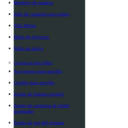
Muebles de madera
Silla de camping para niños
Silla Moon
Sillas de invierno
Sillas de playa
Cocina al aire libre
Accesorios para parrilla
Cepillo para parrilla
Estufa de butano portátil
Estufa de camping de doble
quemador
Estufa de gas del sistema