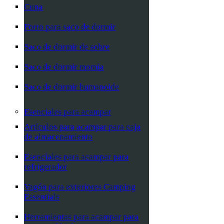
Cuna
Forro para saco de dormir
Saco de dormir de sobre
Saco de dormir momia
Saco de dormir humanoide
Esenciales para acampar
Artículos para acampar para caja
de almacenamiento
Esenciales para acampar para
refrigerador
Vagón para exteriores Camping
Essentials
Herramientas para acampar para