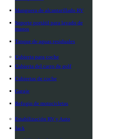
Manguera de alcantarillado RV
Soporte portátil para lavado de
manos
Tanque de aguas residuales
Cubierta para coche
Cubierta del carro de golf
Cubiertas de coche
Garaje
Refugio de motocicletas
Estabilización RV y Auto
Jack